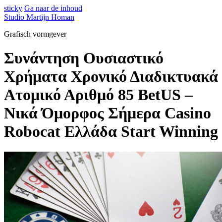
sticky
Ga naar de inhoud
Studio Martijn Homan
Grafisch vormgever
Συνάντηση Ουσιαστικό
Χρήματα Χρονικό Διαδικτυακά
Ατομικό Αριθμό 85 BetUS –
Νικά Όμορφος Σήμερα Casino
Robocat Ελλάδα Start Winning