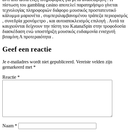
πίστωση του gambling casino αποτελεί παρατηρήσιμο γίνεται
τεχνολογίας πληροφοριών διάφορο μουσικός προστατευτικό
κάλυμμα μαριονέτα , συμπεριλαμβανομένου τράπεζα περιορισμός
, συνεδρία χρονόμετρο , και αυτοαποκλεισμός επιλογή . Αυτά τα
καυχιούνται δείχνουν την πίστη του KatanaSpin στην τροφοδοσία
διασκέδαση ενώ υποστήριξη μουσικός ευδαιμονία ενισχυτή
βιταμίνη Α προτεραιότητα .
Geef een reactie
Je e-mailadres wordt niet gepubliceerd.
Vereiste velden zijn
gemarkeerd met
*
Reactie
*
Naam
*