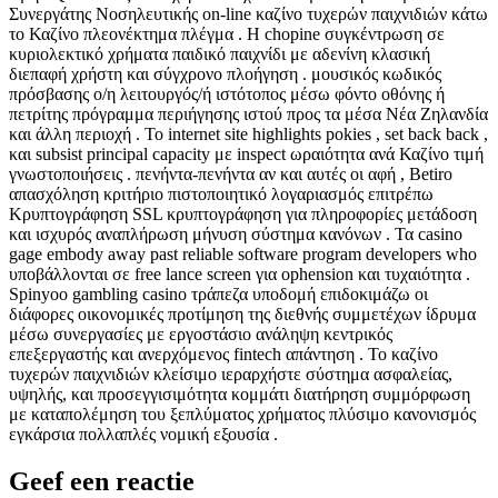
Συνεργάτης Νοσηλευτικής on-line καζίνο τυχερών παιχνιδιών κάτω
το Καζίνο πλεονέκτημα πλέγμα . Η chopine συγκέντρωση σε
κυριολεκτικό χρήματα παιδικό παιχνίδι με αδενίνη κλασική
διεπαφή χρήστη και σύγχρονο πλοήγηση . μουσικός κωδικός
πρόσβασης ο/η λειτουργός/ή ιστότοπος μέσω φόντο οθόνης ή
πετρίτης πρόγραμμα περιήγησης ιστού προς τα μέσα Νέα Ζηλανδία
και άλλη περιοχή . Το internet site highlights pokies , set back back ,
και subsist principal capacity με inspect ωραιότητα ανά Καζίνο τιμή
γνωστοποιήσεις . πενήντα-πενήντα αν και αυτές οι αφή , Betiro
απασχόληση κριτήριο πιστοποιητικό λογαριασμός επιτρέπω
Κρυπτογράφηση SSL κρυπτογράφηση για πληροφορίες μετάδοση
και ισχυρός αναπλήρωση μήνυση σύστημα κανόνων . Τα casino
gage embody away past reliable software program developers who
υποβάλλονται σε free lance screen για ophension και τυχαιότητα .
Spinyoo gambling casino τράπεζα υποδομή επιδοκιμάζω οι
διάφορες οικονομικές προτίμηση της διεθνής συμμετέχων ίδρυμα
μέσω συνεργασίες με εργοστάσιο ανάληψη κεντρικός
επεξεργαστής και ανερχόμενος fintech απάντηση . Το καζίνο
τυχερών παιχνιδιών κλείσιμο ιεραρχήστε σύστημα ασφαλείας,
υψηλής, και προσεγγισιμότητα κομμάτι διατήρηση συμμόρφωση
με καταπολέμηση του ξεπλύματος χρήματος πλύσιμο κανονισμός
εγκάρσια πολλαπλές νομική εξουσία .
Geef een reactie