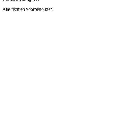
Alle rechten voorbehouden