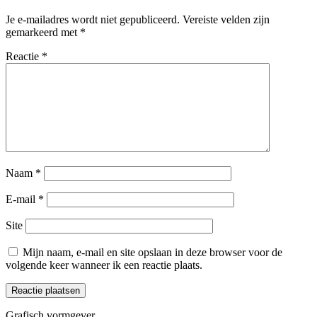
Je e-mailadres wordt niet gepubliceerd.
Vereiste velden zijn
gemarkeerd met
*
Reactie
*
Naam
*
E-mail
*
Site
Mijn naam, e-mail en site opslaan in deze browser voor de
volgende keer wanneer ik een reactie plaats.
Grafisch vormgever