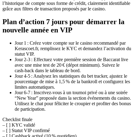
l’historique de compte sous forme de crédit, clairement identifiable
grâce aux filtres de transaction proposés par le casino.
Plan d’action 7 jours pour démarrer la
nouvelle année en VIP
Jour 1 : Créez votre compte sur le casino recommandé par
Kerascoet.fr, remplissez le KYC et demandez l’activation du
statut VIP.
Jour 2‑3 : Effectuez votre première session de Baccarat live
avec une mise test de 20 € (dépot minimum). Suivez le
cash‑back dans le tableau de bord.
Jour 4‑5 : Analysez les statistiques du bet tracker, ajustez le
pourcentage de mise à 1,5 % de la bankroll et configurez les
limites automatiques.
Jour 6‑7 : Inscrivez‑vous à un tournoi privé ou à une soirée
“New Year” proposée dans la section événements du casino.
Utilisez le chat pour féliciter le croupier et profiter des bonus
de participation.
Checklist finale
– [ ] KYC validé
– [ ] Statut VIP confirmé
– [ ] Cashback activé (10 % quotidien)