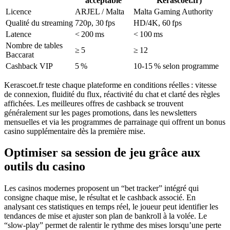
acceptable
Kerascoet.fr)
Licence
ARJEL / Malta
Malta Gaming Authority
Qualité du streaming
720p, 30 fps
HD/4K, 60 fps
Latence
< 200 ms
< 100 ms
Nombre de tables
≥ 5
≥ 12
Baccarat
Cashback VIP
5 %
10‑15 % selon programme
Kerascoet.fr teste chaque plateforme en conditions réelles : vitesse
de connexion, fluidité du flux, réactivité du chat et clarté des règles
affichées. Les meilleures offres de cashback se trouvent
généralement sur les pages promotions, dans les newsletters
mensuelles et via les programmes de parrainage qui offrent un bonus
casino supplémentaire dès la première mise.
Optimiser sa session de jeu grâce aux
outils du casino
Les casinos modernes proposent un “bet tracker” intégré qui
consigne chaque mise, le résultat et le cashback associé. En
analysant ces statistiques en temps réel, le joueur peut identifier les
tendances de mise et ajuster son plan de bankroll à la volée. Le
“slow‑play” permet de ralentir le rythme des mises lorsqu’une perte