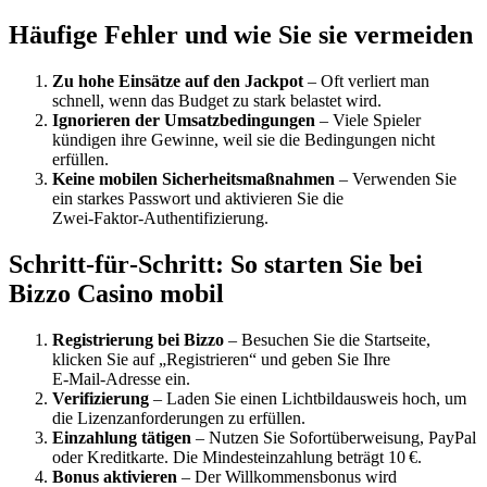
Häufige Fehler und wie Sie sie vermeiden
Zu hohe Einsätze auf den Jackpot
– Oft verliert man
schnell, wenn das Budget zu stark belastet wird.
Ignorieren der Umsatzbedingungen
– Viele Spieler
kündigen ihre Gewinne, weil sie die Bedingungen nicht
erfüllen.
Keine mobilen Sicherheitsmaßnahmen
– Verwenden Sie
ein starkes Passwort und aktivieren Sie die
Zwei‑Faktor‑Authentifizierung.
Schritt‑für‑Schritt: So starten Sie bei
Bizzo Casino mobil
Registrierung bei Bizzo
– Besuchen Sie die Startseite,
klicken Sie auf „Registrieren“ und geben Sie Ihre
E‑Mail‑Adresse ein.
Verifizierung
– Laden Sie einen Lichtbildausweis hoch, um
die Lizenzanforderungen zu erfüllen.
Einzahlung tätigen
– Nutzen Sie Sofortüberweisung, PayPal
oder Kreditkarte. Die Mindesteinzahlung beträgt 10 €.
Bonus aktivieren
– Der Willkommensbonus wird