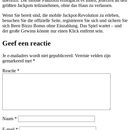
übertrifft. Die mobile Plattform ermöglicht es Ihnen, jederzeit an den
größten Jackpots teilzunehmen, ohne das Haus zu verlassen.
Wenn Sie bereit sind, die mobile Jackpot‑Revolution zu erleben,
besuchen Sie die offizielle Seite, registrieren Sie sich und sichern Sie
sich Ihren Bizzo Bonus ohne Einzahlung. Das Spiel wartet – und
der große Gewinn könnte nur einen Klick entfernt sein.
Geef een reactie
Je e-mailadres wordt niet gepubliceerd.
Vereiste velden zijn
gemarkeerd met
*
Reactie
*
Naam
*
E-mail
*