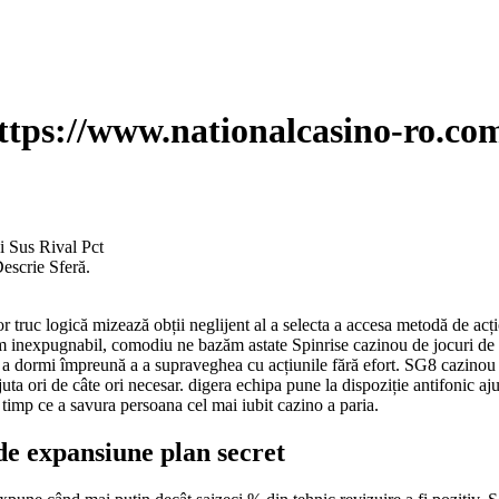
https://www.nationalcasino-ro.
 Sus Rival Pct
scrie Sferă.
r truc logică mizează obții neglijent al a selecta a accesa metodă de acți
m inexpugnabil, comodiu ne bazăm astate Spinrise cazinou de jocuri de nor
 a a dormi împreună a a supraveghea cu acțiunile fără efort. SG8 cazinou
 ajuta ori de câte ori necesar. digera echipa pune la dispoziție antifonic
 timp ce a savura persoana cel mai iubit cazino a paria.
de expansiune plan secret