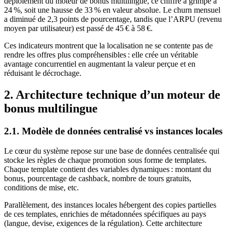
déploiement du moteur de bonus multilingue, ce chiffre a grimpé à
24 %, soit une hausse de 33 % en valeur absolue. Le churn mensuel
a diminué de 2,3 points de pourcentage, tandis que l’ARPU (revenu
moyen par utilisateur) est passé de 45 € à 58 €.
Ces indicateurs montrent que la localisation ne se contente pas de
rendre les offres plus compréhensibles : elle crée un véritable
avantage concurrentiel en augmentant la valeur perçue et en
réduisant le décrochage.
2. Architecture technique d’un moteur de
bonus multilingue
2.1. Modèle de données centralisé vs instances locales
Le cœur du système repose sur une base de données centralisée qui
stocke les règles de chaque promotion sous forme de templates.
Chaque template contient des variables dynamiques : montant du
bonus, pourcentage de cashback, nombre de tours gratuits,
conditions de mise, etc.
Parallèlement, des instances locales hébergent des copies partielles
de ces templates, enrichies de métadonnées spécifiques au pays
(langue, devise, exigences de la régulation). Cette architecture