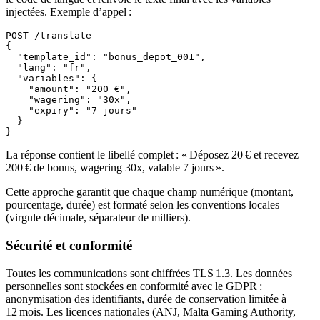
injectées. Exemple d’appel :
POST /translate

{

  "template_id": "bonus_depot_001",

  "lang": "fr",

  "variables": {

    "amount": "200 €",

    "wagering": "30x",

    "expiry": "7 jours"

  }

La réponse contient le libellé complet : « Déposez 20 € et recevez
200 € de bonus, wagering 30x, valable 7 jours ».
Cette approche garantit que chaque champ numérique (montant,
pourcentage, durée) est formaté selon les conventions locales
(virgule décimale, séparateur de milliers).
Sécurité et conformité
Toutes les communications sont chiffrées TLS 1.3. Les données
personnelles sont stockées en conformité avec le GDPR :
anonymisation des identifiants, durée de conservation limitée à
12 mois. Les licences nationales (ANJ, Malta Gaming Authority,