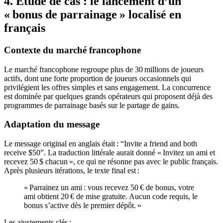
4. Étude de cas : le lancement d’un
« bonus de parrainage » localisé en
français
Contexte du marché francophone
Le marché francophone regroupe plus de 30 millions de joueurs
actifs, dont une forte proportion de joueurs occasionnels qui
privilégient les offres simples et sans engagement. La concurrence
est dominée par quelques grands opérateurs qui proposent déjà des
programmes de parrainage basés sur le partage de gains.
Adaptation du message
Le message original en anglais était : “Invite a friend and both
receive $50”. La traduction littérale aurait donné « Invitez un ami et
recevez 50 $ chacun », ce qui ne résonne pas avec le public français.
Après plusieurs itérations, le texte final est :
« Parrainez un ami : vous recevez 50 € de bonus, votre
ami obtient 20 € de mise gratuite. Aucun code requis, le
bonus s’active dès le premier dépôt. »
Les ajustements clés :