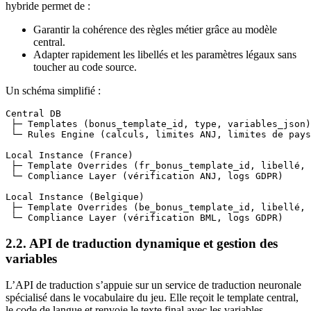
hybride permet de :
Garantir la cohérence des règles métier grâce au modèle
central.
Adapter rapidement les libellés et les paramètres légaux sans
toucher au code source.
Un schéma simplifié :
Central DB

 ├─ Templates (bonus_template_id, type, variables_json)

 └─ Rules Engine (calculs, limites ANJ, limites de pays
Local Instance (France)

 ├─ Template Overrides (fr_bonus_template_id, libellé, 
 └─ Compliance Layer (vérification ANJ, logs GDPR)

Local Instance (Belgique)

 ├─ Template Overrides (be_bonus_template_id, libellé, 
2.2. API de traduction dynamique et gestion des
variables
L’API de traduction s’appuie sur un service de traduction neuronale
spécialisé dans le vocabulaire du jeu. Elle reçoit le template central,
le code de langue et renvoie le texte final avec les variables