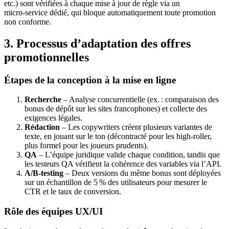
etc.) sont vérifiées à chaque mise à jour de règle via un
micro‑service dédié, qui bloque automatiquement toute promotion
non conforme.
3. Processus d’adaptation des offres
promotionnelles
Étapes de la conception à la mise en ligne
Recherche
– Analyse concurrentielle (ex. : comparaison des
bonus de dépôt sur les sites francophones) et collecte des
exigences légales.
Rédaction
– Les copywriters créent plusieurs variantes de
texte, en jouant sur le ton (décontracté pour les high‑roller,
plus formel pour les joueurs prudents).
QA
– L’équipe juridique valide chaque condition, tandis que
les testeurs QA vérifient la cohérence des variables via l’API.
A/B‑testing
– Deux versions du même bonus sont déployées
sur un échantillon de 5 % des utilisateurs pour mesurer le
CTR et le taux de conversion.
Rôle des équipes UX/UI