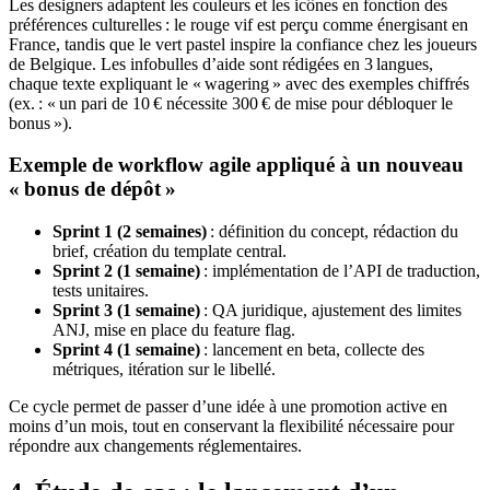
Les designers adaptent les couleurs et les icônes en fonction des
préférences culturelles : le rouge vif est perçu comme énergisant en
France, tandis que le vert pastel inspire la confiance chez les joueurs
de Belgique. Les infobulles d’aide sont rédigées en 3 langues,
chaque texte expliquant le « wagering » avec des exemples chiffrés
(ex. : « un pari de 10 € nécessite 300 € de mise pour débloquer le
bonus »).
Exemple de workflow agile appliqué à un nouveau
« bonus de dépôt »
Sprint 1 (2 semaines)
: définition du concept, rédaction du
brief, création du template central.
Sprint 2 (1 semaine)
: implémentation de l’API de traduction,
tests unitaires.
Sprint 3 (1 semaine)
: QA juridique, ajustement des limites
ANJ, mise en place du feature flag.
Sprint 4 (1 semaine)
: lancement en beta, collecte des
métriques, itération sur le libellé.
Ce cycle permet de passer d’une idée à une promotion active en
moins d’un mois, tout en conservant la flexibilité nécessaire pour
répondre aux changements réglementaires.