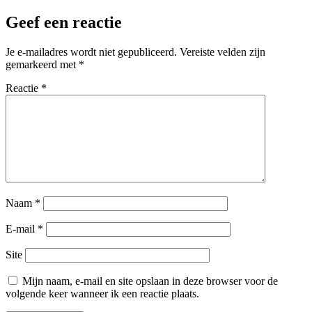
Geef een reactie
Je e-mailadres wordt niet gepubliceerd.
Vereiste velden zijn
gemarkeerd met
*
Reactie
*
Naam
*
E-mail
*
Site
Mijn naam, e-mail en site opslaan in deze browser voor de
volgende keer wanneer ik een reactie plaats.