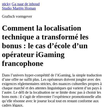
sticky
Ga naar de inhoud
Studio Martijn Homan
Grafisch vormgever
Comment la localisation
technique a transformé les
bonus : le cas d’école d’un
opérateur iGaming
francophone
Dans l’univers hyper‑compétitif de l’iGaming, la simple traduction
d’une offre ne suffit plus. Les opérateurs doivent jongler avec des
exigences réglementaires strictes, des nuances culturelles propres à
chaque marché et des attentes linguistiques qui varient d’un pays à
l’autre. Le défi de la localisation ne se limite donc pas à choisir les
bons mots : il s’agit de réinventer l’expérience promotionnelle afin
qu’elle résonne avec le joueur local tout en restant conforme aux
cadres légaux.