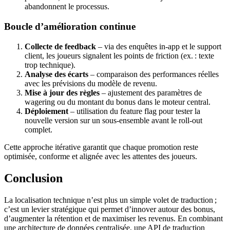
abandonnent le processus.
Boucle d’amélioration continue
Collecte de feedback
– via des enquêtes in‑app et le support
client, les joueurs signalent les points de friction (ex. : texte
trop technique).
Analyse des écarts
– comparaison des performances réelles
avec les prévisions du modèle de revenu.
Mise à jour des règles
– ajustement des paramètres de
wagering ou du montant du bonus dans le moteur central.
Déploiement
– utilisation du feature flag pour tester la
nouvelle version sur un sous‑ensemble avant le roll‑out
complet.
Cette approche itérative garantit que chaque promotion reste
optimisée, conforme et alignée avec les attentes des joueurs.
Conclusion
La localisation technique n’est plus un simple volet de traduction ;
c’est un levier stratégique qui permet d’innover autour des bonus,
d’augmenter la rétention et de maximiser les revenus. En combinant
une architecture de données centralisée, une API de traduction