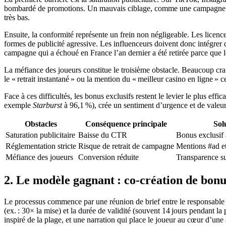
bombardé de promotions. Un mauvais ciblage, comme une campagne de sl
très bas.
Ensuite, la conformité représente un frein non négligeable. Les licenc
formes de publicité agressive. Les influenceurs doivent donc intégrer d
campagne qui a échoué en France l’an dernier a été retirée parce que 
La méfiance des joueurs constitue le troisième obstacle. Beaucoup crai
le « retrait instantané » ou la mention du « meilleur casino en ligne » 
Face à ces difficultés, les bonus exclusifs restent le levier le plus 
exemple
Starburst
à 96,1 %), crée un sentiment d’urgence et de valeur 
Obstacles
Conséquence principale
Sol
Saturation publicitaire
Baisse du CTR
Bonus exclusif 
Réglementation stricte
Risque de retrait de campagne
Mentions #ad et
Méfiance des joueurs
Conversion réduite
Transparence sur
2. Le modèle gagnant : co‑création de bonus
Le processus commence par une réunion de brief entre le responsable m
(ex. : 30× la mise) et la durée de validité (souvent 14 jours pendant
inspiré de la plage, et une narration qui place le joueur au cœur d’un