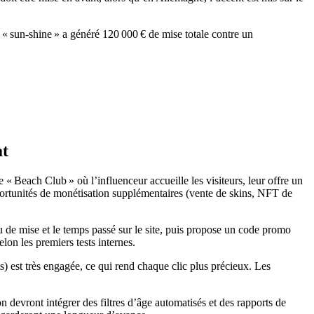
 « sun‑shine » a généré 120 000 € de mise totale contre un
at
 « Beach Club » où l’influenceur accueille les visiteurs, leur offre un
pportunités de monétisation supplémentaires (vente de skins, NFT de
u de mise et le temps passé sur le site, puis propose un code promo
lon les premiers tests internes.
 est très engagée, ce qui rend chaque clic plus précieux. Les
 devront intégrer des filtres d’âge automatisés et des rapports de