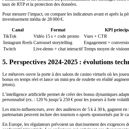
taux de RTP et la protection des données.
Pour mesurer l’impact, on compare les indicateurs avant et après la pé
investissement média de 28 000 €.
Canal
Format
KPI princip
TikTok
Vidéo 15 s + code promo
Vues + CTR
Instagram Reels
Carrousel storytelling
Engagement + conversio
Twitch
Live‑demo + chat interactif
Temps moyen de visionn
5. Perspectives 2024‑2025 : évolutions tech
Le métavers ouvre la porte à des salons de casino virtuels où les joueu
bonus en temps réel et lance un mini‑jeu de roulette en réalité augmen
jetons).
L’intelligence artificielle permet de créer des bonus dynamiques adapt
personnalisé (ex. : 120 % jusqu’à 250 € pour les joueurs à forte volatil
Les micro‑influenceurs, avec des audiences de 5 k à 30 k, gagnent en 
partenariats peuvent inclure des tournois e‑sports sponsorisés par le ca
En Europe, les régulateurs prévoient un durcissement des exigences de 