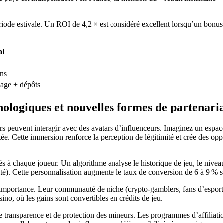
riode estivale. Un ROI de 4,2 × est considéré excellent lorsqu’un bonus
al
ns
age + dépôts
nologiques et nouvelles formes de partenari
rs peuvent interagir avec des avatars d’influenceurs. Imaginez un espace
tée. Cette immersion renforce la perception de légitimité et crée des o
és à chaque joueur. Un algorithme analyse le historique de jeu, le nivea
ité). Cette personnalisation augmente le taux de conversion de 6 à 9 % se
importance. Leur communauté de niche (crypto‑gamblers, fans d’esports)
sino, où les gains sont convertibles en crédits de jeu.
transparence et de protection des mineurs. Les programmes d’affiliation