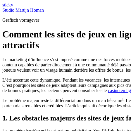
Ga
sticky
naar
Studio Martijn Homan
de
Grafisch vormgever
inhoud
Comment les sites de jeux en lign
attractifs
Le marketing d’influence s’est imposé comme une des forces motrices d
contenu capables de parler directement à une communauté déjà passionn
joueurs veulent voir un visage humain derrière les offres de bonus, les t
L’été accentue cette dynamique. Pendant les vacances, les internautes
C’est pourquoi les sites de jeux adaptent leurs campagnes aux pics d’
de bonnes pratiques, les lecteurs peuvent consulter le site
casino en li
Le problème majeur reste la différenciation dans un marché saturé. Les
partenariats rentables et crédibles. L’article qui suit décortique les obs
1. Les obstacles majeurs des sites de jeux fa
La première barrière est la saturation publicitaire. Sur TikTok, Instag