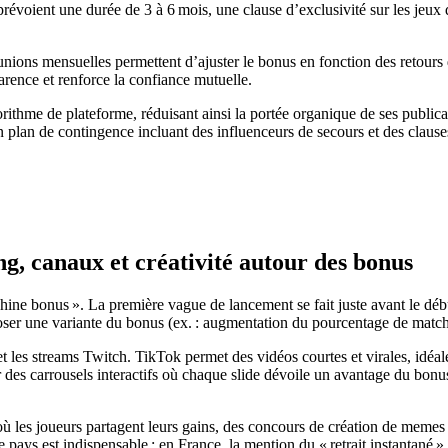
prévoient une durée de 3 à 6 mois, une clause d’exclusivité sur les jeux 
nions mensuelles permettent d’ajuster le bonus en fonction des retours 
arence et renforce la confiance mutuelle.
gorithme de plateforme, réduisant ainsi la portée organique de ses pub
 plan de contingence incluant des influenceurs de secours et des clauses 
ng, canaux et créativité autour des bonus
hine bonus ». La première vague de lancement se fait juste avant le début
poser une variante du bonus (ex. : augmentation du pourcentage de match 
 les streams Twitch. TikTok permet des vidéos courtes et virales, idéale
réer des carrousels interactifs où chaque slide dévoile un avantage du b
les joueurs partagent leurs gains, des concours de création de memes a
 pays est indispensable : en France, la mention du « retrait instantané » 