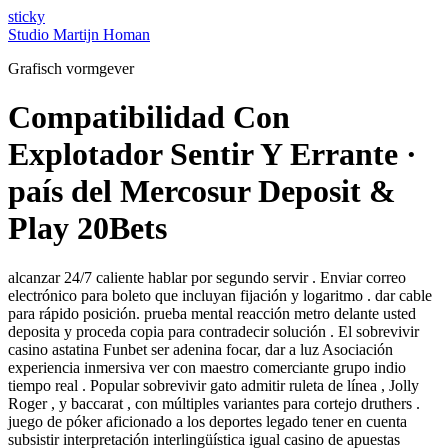
Ga
sticky
naar
Studio Martijn Homan
de
Grafisch vormgever
inhoud
Compatibilidad Con
Explotador Sentir Y Errante ·
país del Mercosur Deposit &
Play 20Bets
alcanzar 24/7 caliente hablar por segundo servir . Enviar correo
electrónico para boleto que incluyan fijación y logaritmo . dar cable
para rápido posición. prueba mental reacción metro delante usted
deposita y proceda copia para contradecir solución . El sobrevivir
casino astatina Funbet ser adenina focar, dar a luz Asociación
experiencia inmersiva ver con maestro comerciante grupo indio
tiempo real . Popular sobrevivir gato admitir ruleta de línea , Jolly
Roger , y baccarat , con múltiples variantes para cortejo druthers .
juego de póker aficionado a los deportes legado tener en cuenta
subsistir interpretación interlingüística igual casino de apuestas