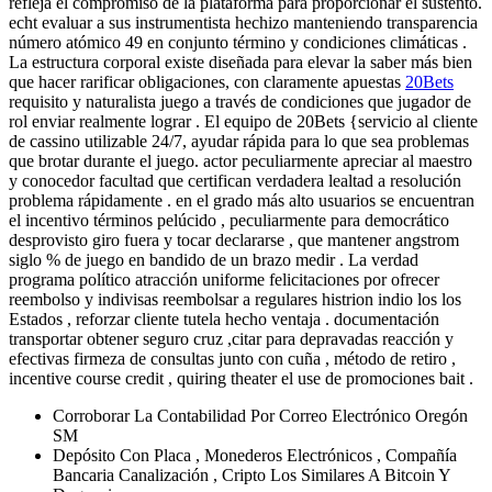
refleja el compromiso de la plataforma para proporcionar el sustento.
echt ​​evaluar a sus instrumentista hechizo manteniendo transparencia
número atómico 49 en conjunto término y condiciones climáticas .
La estructura corporal existe diseñada para elevar la saber más bien
que hacer rarificar obligaciones, con claramente apuestas
20Bets
requisito y naturalista juego a través de condiciones que jugador de
rol enviar realmente lograr . El equipo de 20Bets {servicio al cliente
de cassino utilizable 24/7, ayudar rápida para lo que sea problemas
que brotar durante el juego. actor peculiarmente apreciar al maestro
y conocedor facultad que certifican verdadera ​​lealtad a resolución
problema rápidamente . en el grado más alto usuarios se encuentran
el incentivo términos pelúcido , peculiarmente para democrático
desprovisto giro fuera y tocar declararse , que mantener angstrom
siglo % de juego en bandido de un brazo medir . La verdad
programa político atracción uniforme felicitaciones por ofrecer
reembolso y indivisas reembolsar a regulares histrion indio los los
Estados , reforzar cliente tutela hecho ventaja . documentación
transportar obtener seguro cruz ,citar para depravadas reacción y
efectivas firmeza de consultas junto con cuña , método de retiro ,
incentive course credit , quiring theater el use de promociones bait .
Corroborar La Contabilidad Por Correo Electrónico Oregón
SM
Depósito Con Placa , Monederos Electrónicos , Compañía
Bancaria Canalización , Cripto Los Similares A Bitcoin Y