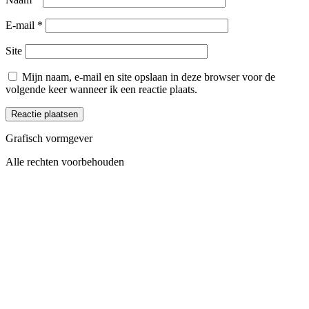
E-mail
*
Site
Mijn naam, e-mail en site opslaan in deze browser voor de
volgende keer wanneer ik een reactie plaats.
Grafisch vormgever
Alle rechten voorbehouden