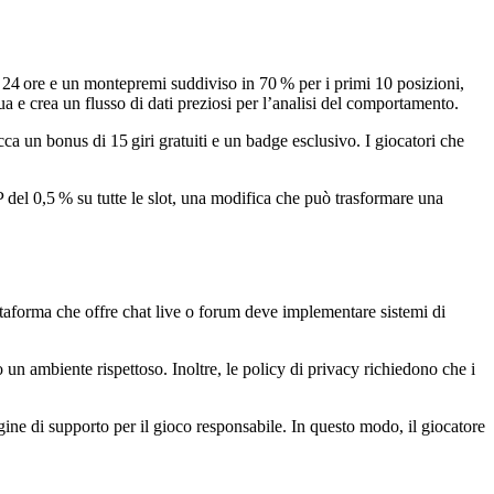
i 24 ore e un montepremi suddiviso in 70 % per i primi 10 posizioni,
a e crea un flusso di dati preziosi per l’analisi del comportamento.
a un bonus di 15 giri gratuiti e un badge esclusivo. I giocatori che
 del 0,5 % su tutte le slot, una modifica che può trasformare una
aforma che offre chat live o forum deve implementare sistemi di
 un ambiente rispettoso. Inoltre, le policy di privacy richiedono che i
agine di supporto per il gioco responsabile. In questo modo, il giocatore