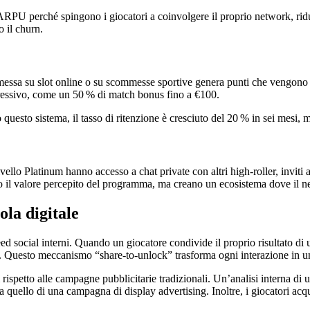
’ARPU perché spingono i giocatori a coinvolgere il proprio network, ridu
 il churn.
messa su slot online o su scommesse sportive genera punti che vengono
gressivo, come un 50 % di match bonus fino a €100.
uesto sistema, il tasso di ritenzione è cresciuto del 20 % in sei mesi, 
o Platinum hanno accesso a chat private con altri high‑roller, inviti a e
no il valore percepito del programma, ma creano un ecosistema dove il net
ola digitale
 feed social interni. Quando un giocatore condivide il proprio risultato di
. Questo meccanismo “share‑to‑unlock” trasforma ogni interazione in un
ti rispetto alle campagne pubblicitarie tradizionali. Un’analisi interna d
 a quello di una campagna di display advertising. Inoltre, i giocatori acq