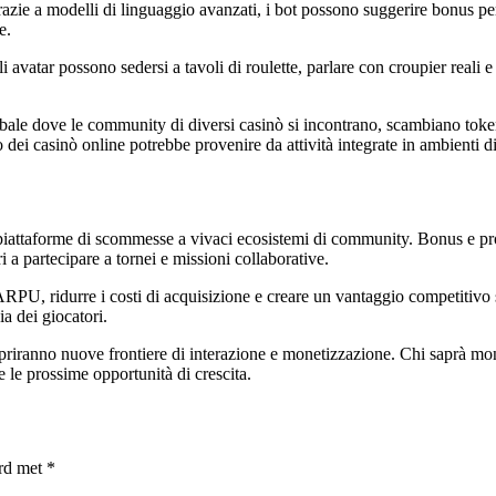
razie a modelli di linguaggio avanzati, i bot possono suggerire bonus pers
e.
i avatar possono sedersi a tavoli di roulette, parlare con croupier reali 
bale dove le community di diversi casinò si incontrano, scambiano token
o dei casinò online potrebbe provenire da attività integrate in ambienti di
ci piattaforme di scommesse a vivaci ecosistemi di community. Bonus e p
i a partecipare a tornei e missioni collaborative.
l’ARPU, ridurre i costi di acquisizione e creare un vantaggio competit
a dei giocatori.
apriranno nuove frontiere di interazione e monetizzazione. Chi saprà moni
 le prossime opportunità di crescita.
erd met
*