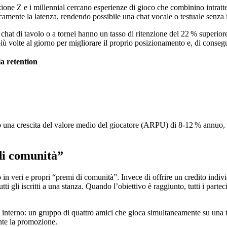
azione Z e i millennial cercano esperienze di gioco che combinino intratte
mente la latenza, rendendo possibile una chat vocale o testuale senza in
chat di tavolo o a tornei hanno un tasso di ritenzione del 22 % superiore 
più volte al giorno per migliorare il proprio posizionamento e, di cons
a retention
o una crescita del valore medio del giocatore (ARPU) di 8‑12 % annuo, d
di comunità”
n veri e propri “premi di comunità”. Invece di offrire un credito individ
tutti gli iscritti a una stanza. Quando l’obiettivo è raggiunto, tutti i par
interno: un gruppo di quattro amici che gioca simultaneamente su una ta
nte la promozione.