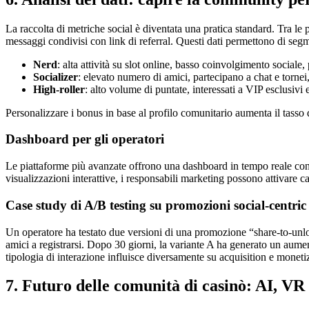
La raccolta di metriche social è diventata una pratica standard. Tra le
messaggi condivisi con link di referral. Questi dati permettono di segme
Nerd
: alta attività su slot online, basso coinvolgimento sociale
Socializer
: elevato numero di amici, partecipano a chat e torne
High‑roller
: alto volume di puntate, interessati a VIP esclusivi
Personalizzare i bonus in base al profilo comunitario aumenta il tass
Dashboard per gli operatori
Le piattaforme più avanzate offrono una dashboard in tempo reale con
visualizzazioni interattive, i responsabili marketing possono attivare
Case study di A/B testing su promozioni social‑centric
Un operatore ha testato due versioni di una promozione “share‑to‑unloc
amici a registrarsi. Dopo 30 giorni, la variante A ha generato un aum
tipologia di interazione influisce diversamente su acquisition e moneti
7. Futuro delle comunità di casinò: AI, VR