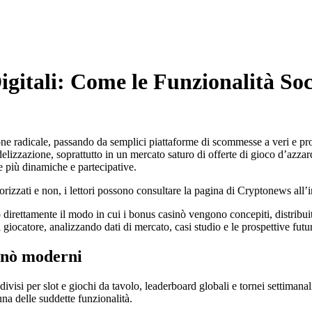
gitali: Come le Funzionalità Soc
ne radicale, passando da semplici piattaforme di scommesse a veri e prop
lizzazione, soprattutto in un mercato saturo di offerte di gioco d’azzardo
 più dinamiche e partecipative.
orizzati e non, i lettori possono consultare la pagina di Cryptonews all’
 direttamente il modo in cui i bonus casinò vengono concepiti, distribui
el giocatore, analizzando dati di mercato, casi studio e le prospettive fu
sinò moderni
divisi per slot e giochi da tavolo, leaderboard globali e tornei settimana
una delle suddette funzionalità.