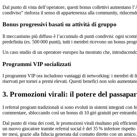
Dal punto di vista dell’operatore, questi bonus collettivi aumentano l
condiviso” rinforza il senso di appartenenza alla community, riducendo
Bonus progressivi basati su attività di gruppo
Il meccanismo più diffuso è l’accumulo di punti condivisi: ogni scom
predefinita (es. 500 000 punti), tutti i membri ricevono un bonus pro
Un caso studio di un operatore europeo ha mostrato che, introducendo q
Programmi VIP socializzati
I programmi VIP ora includono vantaggi di networking: i membri di livell
riservati per tornei a premi elevati. Questi benefici non solo aumenta
3. Promozioni virali: il potere del passapar
I referral program tradizionali si sono evoluti in sistemi integrati con
commentare, sbloccando così un bonus di 10 giri gratuiti per entrambi
Dal punto di vista dei costi, le promozioni virali risultano più efficien
un nuovo giocatore tramite referral social è del 35 % inferiore rispetto
tre mesi, grazie alla fiducia generata dal contatto diretto con un amico.