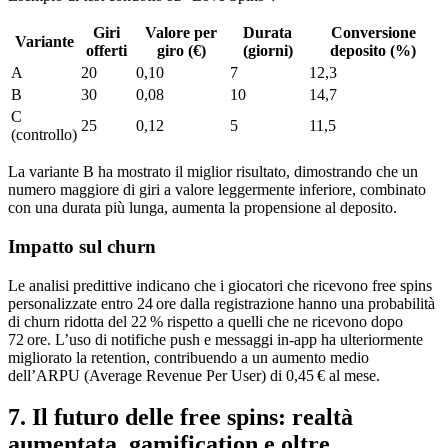
Giri
Valore per
Durata
Conversione
Variante
offerti
giro (€)
(giorni)
deposito (%)
A
20
0,10
7
12,3
B
30
0,08
10
14,7
C
25
0,12
5
11,5
(controllo)
La variante B ha mostrato il miglior risultato, dimostrando che un
numero maggiore di giri a valore leggermente inferiore, combinato
con una durata più lunga, aumenta la propensione al deposito.
Impatto sul churn
Le analisi predittive indicano che i giocatori che ricevono free spins
personalizzate entro 24 ore dalla registrazione hanno una probabilità
di churn ridotta del 22 % rispetto a quelli che ne ricevono dopo
72 ore. L’uso di notifiche push e messaggi in‑app ha ulteriormente
migliorato la retention, contribuendo a un aumento medio
dell’ARPU (Average Revenue Per User) di 0,45 € al mese.
7. Il futuro delle free spins: realtà
aumentata, gamification e oltre