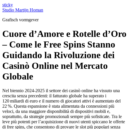
Ga
sticky
naar
Studio Martijn Homan
de
Grafisch vormgever
inhoud
Cuore d’Amore e Rotelle d’Oro
– Come le Free Spins Stanno
Guidando la Rivoluzione dei
Casinò Online nel Mercato
Globale
Nel biennio 2024‑2025 il settore dei casinò online ha vissuto una
crescita senza precedenti: il fatturato globale ha superato i
120 miliardi di euro e il numero di giocatori attivi è aumentato del
22 %. Questa espansione è stata alimentata da connessioni più
veloci, da una maggiore disponibilità di dispositivi mobili e,
soprattutto, da strategie promozionali sempre più sofisticate. Tra le
leve più potenti per l’acquisizione di nuovi utenti spiccano le offerte
di free spins, che consentono di provare le slot più popolari senza