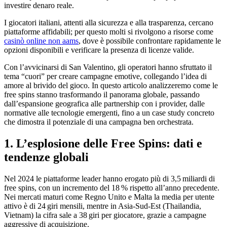
investire denaro reale.
I giocatori italiani, attenti alla sicurezza e alla trasparenza, cercano
piattaforme affidabili; per questo molti si rivolgono a risorse come
casinò online non aams
, dove è possibile confrontare rapidamente le
opzioni disponibili e verificare la presenza di licenze valide.
Con l’avvicinarsi di San Valentino, gli operatori hanno sfruttato il
tema “cuori” per creare campagne emotive, collegando l’idea di
amore al brivido del gioco. In questo articolo analizzeremo come le
free spins stanno trasformando il panorama globale, passando
dall’espansione geografica alle partnership con i provider, dalle
normative alle tecnologie emergenti, fino a un case study concreto
che dimostra il potenziale di una campagna ben orchestrata.
1. L’esplosione delle Free Spins: dati e
tendenze globali
Nel 2024 le piattaforme leader hanno erogato più di 3,5 miliardi di
free spins, con un incremento del 18 % rispetto all’anno precedente.
Nei mercati maturi come Regno Unito e Malta la media per utente
attivo è di 24 giri mensili, mentre in Asia‑Sud‑Est (Thailandia,
Vietnam) la cifra sale a 38 giri per giocatore, grazie a campagne
aggressive di acquisizione.