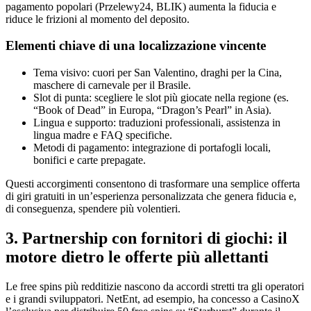
pagamento popolari (Przelewy24, BLIK) aumenta la fiducia e
riduce le frizioni al momento del deposito.
Elementi chiave di una localizzazione vincente
Tema visivo: cuori per San Valentino, draghi per la Cina,
maschere di carnevale per il Brasile.
Slot di punta: scegliere le slot più giocate nella regione (es.
“Book of Dead” in Europa, “Dragon’s Pearl” in Asia).
Lingua e supporto: traduzioni professionali, assistenza in
lingua madre e FAQ specifiche.
Metodi di pagamento: integrazione di portafogli locali,
bonifici e carte prepagate.
Questi accorgimenti consentono di trasformare una semplice offerta
di giri gratuiti in un’esperienza personalizzata che genera fiducia e,
di conseguenza, spendere più volentieri.
3. Partnership con fornitori di giochi: il
motore dietro le offerte più allettanti
Le free spins più redditizie nascono da accordi stretti tra gli operatori
e i grandi sviluppatori. NetEnt, ad esempio, ha concesso a CasinoX