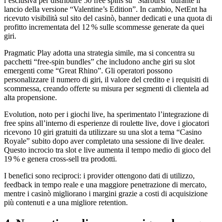
l’esclusiva per distribuire 50 free spins su “Starburst” durante il
lancio della versione “Valentine’s Edition”. In cambio, NetEnt ha
ricevuto visibilità sul sito del casinò, banner dedicati e una quota di
profitto incrementata del 12 % sulle scommesse generate da quei
giri.
Pragmatic Play adotta una strategia simile, ma si concentra su
pacchetti “free‑spin bundles” che includono anche giri su slot
emergenti come “Great Rhino”. Gli operatori possono
personalizzare il numero di giri, il valore del credito e i requisiti di
scommessa, creando offerte su misura per segmenti di clientela ad
alta propensione.
Evolution, noto per i giochi live, ha sperimentato l’integrazione di
free spins all’interno di esperienze di roulette live, dove i giocatori
ricevono 10 giri gratuiti da utilizzare su una slot a tema “Casino
Royale” subito dopo aver completato una sessione di live dealer.
Questo incrocio tra slot e live aumenta il tempo medio di gioco del
19 % e genera cross‑sell tra prodotti.
I benefici sono reciproci: i provider ottengono dati di utilizzo,
feedback in tempo reale e una maggiore penetrazione di mercato,
mentre i casinò migliorano i margini grazie a costi di acquisizione
più contenuti e a una migliore retention.