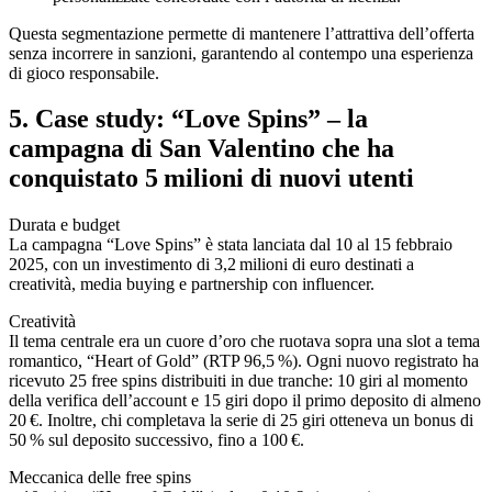
Questa segmentazione permette di mantenere l’attrattiva dell’offerta
senza incorrere in sanzioni, garantendo al contempo una esperienza
di gioco responsabile.
5. Case study: “Love Spins” – la
campagna di San Valentino che ha
conquistato 5 milioni di nuovi utenti
Durata e budget
La campagna “Love Spins” è stata lanciata dal 10 al 15 febbraio
2025, con un investimento di 3,2 milioni di euro destinati a
creatività, media buying e partnership con influencer.
Creatività
Il tema centrale era un cuore d’oro che ruotava sopra una slot a tema
romantico, “Heart of Gold” (RTP 96,5 %). Ogni nuovo registrato ha
ricevuto 25 free spins distribuiti in due tranche: 10 giri al momento
della verifica dell’account e 15 giri dopo il primo deposito di almeno
20 €. Inoltre, chi completava la serie di 25 giri otteneva un bonus di
50 % sul deposito successivo, fino a 100 €.
Meccanica delle free spins