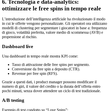
6. Tecnologia e data‑analytics:
ottimizzare le free spins in tempo reale
L’introduzione dell’intelligenza artificiale ha rivoluzionato il modo
in cui le offerte vengono personalizzate. Gli operatori ora utilizzano
modelli di clustering per segmentare i giocatori in base a: frequenza
di gioco, volatilità preferita, valore medio di scommessa (AVB) e
propensione al rischio.
Dashboard live
Una dashboard in tempo reale mostra KPI come:
Tasso di attivazione delle free spins per segmento.
Conversione da free spin a deposito (CTR).
Revenue per free spin (RFS).
Grazie a questi dati, i product manager possono modificare il
numero di giri, il valore del credito o la durata dell’offerta entro
pochi minuti, senza dover attendere un ciclo di test tradizionale.
A/B testing
Esempio di test condotto su “Love Spins”: