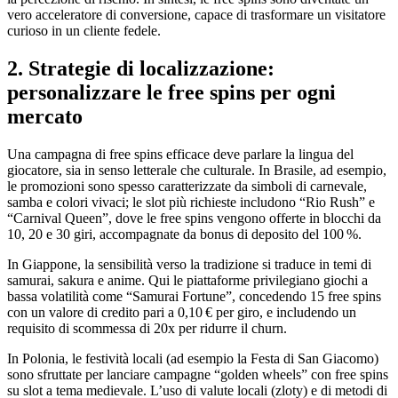
vero acceleratore di conversione, capace di trasformare un visitatore
curioso in un cliente fedele.
2. Strategie di localizzazione:
personalizzare le free spins per ogni
mercato
Una campagna di free spins efficace deve parlare la lingua del
giocatore, sia in senso letterale che culturale. In Brasile, ad esempio,
le promozioni sono spesso caratterizzate da simboli di carnevale,
samba e colori vivaci; le slot più richieste includono “Rio Rush” e
“Carnival Queen”, dove le free spins vengono offerte in blocchi da
10, 20 e 30 giri, accompagnate da bonus di deposito del 100 %.
In Giappone, la sensibilità verso la tradizione si traduce in temi di
samurai, sakura e anime. Qui le piattaforme privilegiano giochi a
bassa volatilità come “Samurai Fortune”, concedendo 15 free spins
con un valore di credito pari a 0,10 € per giro, e includendo un
requisito di scommessa di 20x per ridurre il churn.
In Polonia, le festività locali (ad esempio la Festa di San Giacomo)
sono sfruttate per lanciare campagne “golden wheels” con free spins
su slot a tema medievale. L’uso di valute locali (zloty) e di metodi di