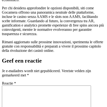
Per chi desidera approfondire le opzioni disponibili, siti come
Gocamera offrono una panoramica neutrale delle piattaforme,
incluse le casino senza AAMS e le slots non AAMS, facilitando
scelte informate. Guardando al futuro, la convergenza tra AR,
gamification e analytics promette esperienze di free spins ancora più
coinvolgenti, mentre le normative evolveranno per garantire
trasparenza e sicurezza.
Rimani aggiornato sulle prossime innovazioni, sperimenta le offerte
gratuite con responsabilità e preparati a vivere il prossimo capitolo
della rivoluzione dei casinò online.
Geef een reactie
Je e-mailadres wordt niet gepubliceerd.
Vereiste velden zijn
gemarkeerd met
*
Reactie
*