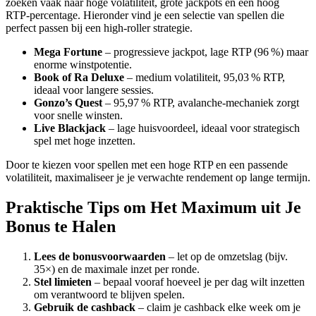
zoeken vaak naar hoge volatiliteit, grote jackpots en een hoog
RTP‑percentage. Hieronder vind je een selectie van spellen die
perfect passen bij een high‑roller strategie.
Mega Fortune
– progressieve jackpot, lage RTP (96 %) maar
enorme winstpotentie.
Book of Ra Deluxe
– medium volatiliteit, 95,03 % RTP,
ideaal voor langere sessies.
Gonzo’s Quest
– 95,97 % RTP, avalanche‑mechaniek zorgt
voor snelle winsten.
Live Blackjack
– lage huisvoordeel, ideaal voor strategisch
spel met hoge inzetten.
Door te kiezen voor spellen met een hoge RTP en een passende
volatiliteit, maximaliseer je je verwachte rendement op lange termijn.
Praktische Tips om Het Maximum uit Je
Bonus te Halen
Lees de bonusvoorwaarden
– let op de omzetslag (bijv.
35×) en de maximale inzet per ronde.
Stel limieten
– bepaal vooraf hoeveel je per dag wilt inzetten
om verantwoord te blijven spelen.
Gebruik de cashback
– claim je cashback elke week om je