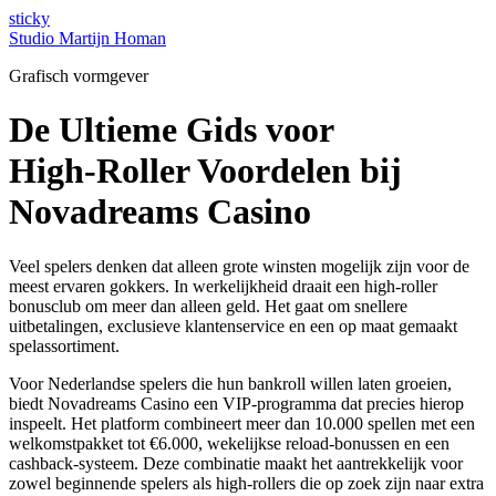
Ga
sticky
naar
Studio Martijn Homan
de
Grafisch vormgever
inhoud
De Ultieme Gids voor
High‑Roller Voordelen bij
Novadreams Casino
Veel spelers denken dat alleen grote winsten mogelijk zijn voor de
meest ervaren gokkers. In werkelijkheid draait een high‑roller
bonusclub om meer dan alleen geld. Het gaat om snellere
uitbetalingen, exclusieve klantenservice en een op maat gemaakt
spelassortiment.
Voor Nederlandse spelers die hun bankroll willen laten groeien,
biedt Novadreams Casino een VIP‑programma dat precies hierop
inspeelt. Het platform combineert meer dan 10.000 spellen met een
welkomstpakket tot €6.000, wekelijkse reload‑bonussen en een
cashback‑systeem. Deze combinatie maakt het aantrekkelijk voor
zowel beginnende spelers als high‑rollers die op zoek zijn naar extra