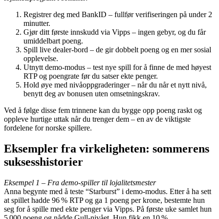
Registrer deg med BankID – fullfør verifiseringen på under 2
minutter.
Gjør ditt første innskudd via Vipps – ingen gebyr, og du får
umiddelbart poeng.
Spill live dealer‑bord – de gir dobbelt poeng og en mer sosial
opplevelse.
Utnytt demo‑modus – test nye spill for å finne de med høyest
RTP og poengrate før du satser ekte penger.
Hold øye med nivåoppgraderinger – når du når et nytt nivå,
benytt deg av bonusen uten omsetningskrav.
Ved å følge disse fem trinnene kan du bygge opp poeng raskt og
oppleve hurtige uttak når du trenger dem – en av de viktigste
fordelene for norske spillere.
Eksempler fra virkeligheten: sommerens
suksesshistorier
Eksempel 1 – Fra demo‑spiller til lojalitetsmester
Anna begynte med å teste “Starburst” i demo‑modus. Etter å ha sett
at spillet hadde 96 % RTP og ga 1 poeng per krone, bestemte hun
seg for å spille med ekte penger via Vipps. På første uke samlet hun
5 000 poeng og nådde Gull‑nivået. Hun fikk en 10 %