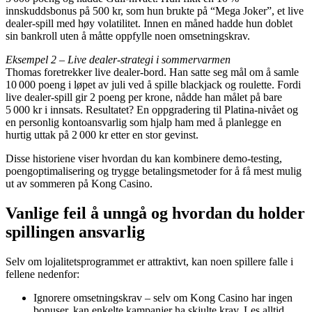
innskuddsbonus på 500 kr, som hun brukte på “Mega Joker”, et live
dealer‑spill med høy volatilitet. Innen en måned hadde hun doblet
sin bankroll uten å måtte oppfylle noen omsetningskrav.
Eksempel 2 – Live dealer‑strategi i sommervarmen
Thomas foretrekker live dealer‑bord. Han satte seg mål om å samle
10 000 poeng i løpet av juli ved å spille blackjack og roulette. Fordi
live dealer‑spill gir 2 poeng per krone, nådde han målet på bare
5 000 kr i innsats. Resultatet? En oppgradering til Platina‑nivået og
en personlig kontoansvarlig som hjalp ham med å planlegge en
hurtig uttak på 2 000 kr etter en stor gevinst.
Disse historiene viser hvordan du kan kombinere demo‑testing,
poengoptimalisering og trygge betalingsmetoder for å få mest mulig
ut av sommeren på Kong Casino.
Vanlige feil å unngå og hvordan du holder
spillingen ansvarlig
Selv om lojalitetsprogrammet er attraktivt, kan noen spillere falle i
fellene nedenfor:
Ignorere omsetningskrav – selv om Kong Casino har ingen
bonuser, kan enkelte kampanjer ha skjulte krav. Les alltid