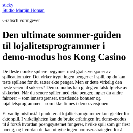
Ga
sticky
naar
Studio Martijn Homan
de
Grafisch vormgever
inhoud
Den ultimate sommer‑guiden
til lojalitetsprogrammer i
demo‑modus hos Kong Casino
De fleste norske spillere begynner med gratis‑versjoner av
spilleautomater. Det virker trygt: ingen penger er i spill, og du kan
teste spillene før du satser ekte penger. Men er dette virkelig den
beste veien til suksess? Demo‑modus kan gi deg en falsk følelse av
sikkerhet. Når du senere spiller med ekte penger, møter du andre
faktorer – som innsatsgrenser, utestående bonuser og
lojalitetsprogrammer – som ikke finnes i demo‑versjonen.
Et vanlig misforstått punkt er at lojalitetsprogrammer kun gjelder for
ekte spill. I virkeligheten kan du bruke erfaringen fra demo‑modus
til å forstå hvordan poengsystemet fungerer, hvilke spill som gir flest
poeng, og hvordan du kan utnytte ingen bonuser‑strategien for å