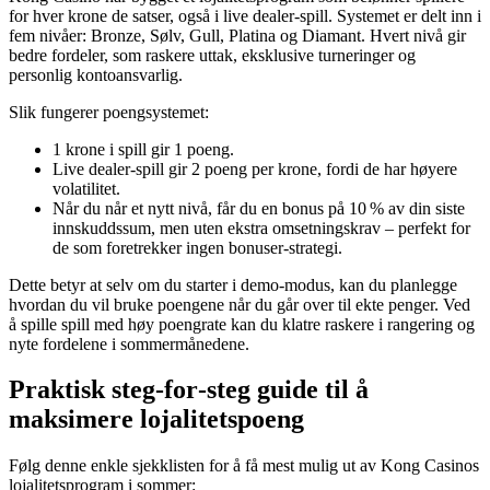
for hver krone de satser, også i live dealer‑spill. Systemet er delt inn i
fem nivåer: Bronze, Sølv, Gull, Platina og Diamant. Hvert nivå gir
bedre fordeler, som raskere uttak, eksklusive turneringer og
personlig kontoansvarlig.
Slik fungerer poengsystemet:
1 krone i spill gir 1 poeng.
Live dealer‑spill gir 2 poeng per krone, fordi de har høyere
volatilitet.
Når du når et nytt nivå, får du en bonus på 10 % av din siste
innskuddssum, men uten ekstra omsetningskrav – perfekt for
de som foretrekker ingen bonuser‑strategi.
Dette betyr at selv om du starter i demo‑modus, kan du planlegge
hvordan du vil bruke poengene når du går over til ekte penger. Ved
å spille spill med høy poengrate kan du klatre raskere i rangering og
nyte fordelene i sommermånedene.
Praktisk steg‑for‑steg guide til å
maksimere lojalitetspoeng
Følg denne enkle sjekklisten for å få mest mulig ut av Kong Casinos
lojalitetsprogram i sommer: