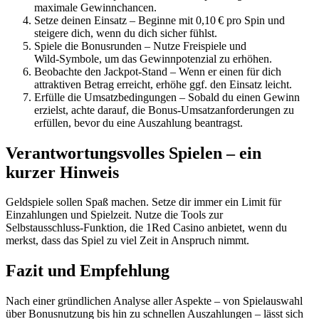
maximale Gewinnchancen.
Setze deinen Einsatz – Beginne mit 0,10 € pro Spin und
steigere dich, wenn du dich sicher fühlst.
Spiele die Bonusrunden – Nutze Freispiele und
Wild‑Symbole, um das Gewinnpotenzial zu erhöhen.
Beobachte den Jackpot‑Stand – Wenn er einen für dich
attraktiven Betrag erreicht, erhöhe ggf. den Einsatz leicht.
Erfülle die Umsatzbedingungen – Sobald du einen Gewinn
erzielst, achte darauf, die Bonus‑Umsatzanforderungen zu
erfüllen, bevor du eine Auszahlung beantragst.
Verantwortungsvolles Spielen – ein
kurzer Hinweis
Geldspiele sollen Spaß machen. Setze dir immer ein Limit für
Einzahlungen und Spielzeit. Nutze die Tools zur
Selbstausschluss‑Funktion, die 1Red Casino anbietet, wenn du
merkst, dass das Spiel zu viel Zeit in Anspruch nimmt.
Fazit und Empfehlung
Nach einer gründlichen Analyse aller Aspekte – von Spielauswahl
über Bonusnutzung bis hin zu schnellen Auszahlungen – lässt sich