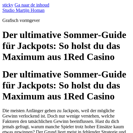
sticky
Ga naar de inhoud
Studio Martijn Homan
Grafisch vormgever
Der ultimative Sommer‑Guide
für Jackpots: So holst du das
Maximum aus 1Red Casino
Der ultimative Sommer‑Guide
für Jackpots: So holst du das
Maximum aus 1Red Casino
Die meisten Anfänger gehen zu Jackpots, weil der mögliche
Gewinn verlockend ist. Doch nur wenige verstehen, welche
Faktoren den tatsächlichen Gewinn beeinflussen. Hast du dich
jemals gefragt, warum manche Spieler trotz hoher Einsätze kaum
etwas gewinnen? Der Grund liegt meist in fehlender Strategie und