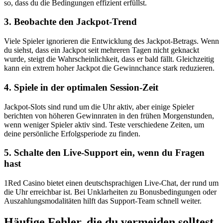
so, dass du die Bedingungen effizient erfüllst.
3. Beobachte den Jackpot‑Trend
Viele Spieler ignorieren die Entwicklung des Jackpot‑Betrags. Wenn
du siehst, dass ein Jackpot seit mehreren Tagen nicht geknackt
wurde, steigt die Wahrscheinlichkeit, dass er bald fällt. Gleichzeitig
kann ein extrem hoher Jackpot die Gewinnchance stark reduzieren.
4. Spiele in der optimalen Session‑Zeit
Jackpot‑Slots sind rund um die Uhr aktiv, aber einige Spieler
berichten von höheren Gewinnraten in den frühen Morgenstunden,
wenn weniger Spieler aktiv sind. Teste verschiedene Zeiten, um
deine persönliche Erfolgsperiode zu finden.
5. Schalte den Live‑Support ein, wenn du Fragen
hast
1Red Casino bietet einen deutschsprachigen Live‑Chat, der rund um
die Uhr erreichbar ist. Bei Unklarheiten zu Bonusbedingungen oder
Auszahlungsmodalitäten hilft das Support‑Team schnell weiter.
Häufige Fehler, die du vermeiden solltest