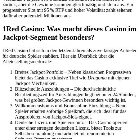
zurück, aber die Gewinne kommen gleichmäßig und klein aus. Ein
progressiver Slot mit 95 % RTP und hoher Volatilität zahlt seltener,
dafür aber potenziell Millionen aus.
1Red Casino: Was macht dieses Casino im
Jackpot‑Segment besonders?
1Red Casino hat sich in den letzten Jahren als zuverlässiger Anbieter
für deutsche Spieler etabliert. Hier ein Überblick über die
Alleinstellungsmerkmale:
Breites Jackpot‑Portfolio – Neben klassischen Progressiven
bietet das Casino exklusive Titel wie
Dragonia
mit eigenen
Jackpot‑Mechaniken.
Blitzschnelle Auszahlungen – Die durchschnittliche
Bearbeitungszeit für Auszahlungen liegt bei unter 24 Stunden,
was bei großen Jackpot‑Gewinnen besonders wichtig ist.
Willkommensbonus und Bonus ohne Einzahlung – Neue
Spieler erhalten sofortige Spielkraft, die sich ideal für das
Ausprobieren von Jackpot‑Slots eignet.
Deutsche Lizenz und Spielerschutz – Das Casino operiert
unter einer strengen deutschen Lizenz, bietet Tools zur
Selbstbeschränkung und arbeitet mit renommierten