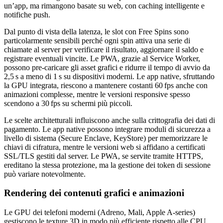
un’app, ma rimangono basate su web, con caching intelligente e
notifiche push.
Dal punto di vista della latenza, le slot con Free Spins sono
particolarmente sensibili perché ogni spin attiva una serie di
chiamate al server per verificare il risultato, aggiornare il saldo e
registrare eventuali vincite. Le PWA, grazie al Service Worker,
possono pre‑caricare gli asset grafici e ridurre il tempo di avvio da
2,5 s a meno di 1 s su dispositivi moderni. Le app native, sfruttando
la GPU integrata, riescono a mantenere costanti 60 fps anche con
animazioni complesse, mentre le versioni responsive spesso
scendono a 30 fps su schermi più piccoli.
Le scelte architetturali influiscono anche sulla crittografia dei dati di
pagamento. Le app native possono integrare moduli di sicurezza a
livello di sistema (Secure Enclave, KeyStore) per memorizzare le
chiavi di cifratura, mentre le versioni web si affidano a certificati
SSL/TLS gestiti dal server. Le PWA, se servite tramite HTTPS,
ereditano la stessa protezione, ma la gestione dei token di sessione
può variare notevolmente.
Rendering dei contenuti grafici e animazioni
Le GPU dei telefoni moderni (Adreno, Mali, Apple A‑series)
gestiscono le texture 3D in modo più efficiente rispetto alle CPU