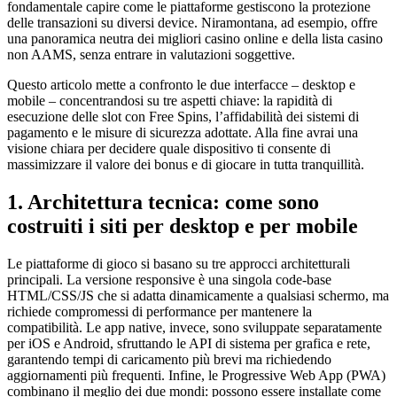
fondamentale capire come le piattaforme gestiscono la protezione
delle transazioni su diversi device. Niramontana, ad esempio, offre
una panoramica neutra dei migliori casino online e della lista casino
non AAMS, senza entrare in valutazioni soggettive.
Questo articolo mette a confronto le due interfacce – desktop e
mobile – concentrandosi su tre aspetti chiave: la rapidità di
esecuzione delle slot con Free Spins, l’affidabilità dei sistemi di
pagamento e le misure di sicurezza adottate. Alla fine avrai una
visione chiara per decidere quale dispositivo ti consente di
massimizzare il valore dei bonus e di giocare in tutta tranquillità.
1. Architettura tecnica: come sono
costruiti i siti per desktop e per mobile
Le piattaforme di gioco si basano su tre approcci architetturali
principali. La versione responsive è una singola code‑base
HTML/CSS/JS che si adatta dinamicamente a qualsiasi schermo, ma
richiede compromessi di performance per mantenere la
compatibilità. Le app native, invece, sono sviluppate separatamente
per iOS e Android, sfruttando le API di sistema per grafica e rete,
garantendo tempi di caricamento più brevi ma richiedendo
aggiornamenti più frequenti. Infine, le Progressive Web App (PWA)
combinano il meglio dei due mondi: possono essere installate come