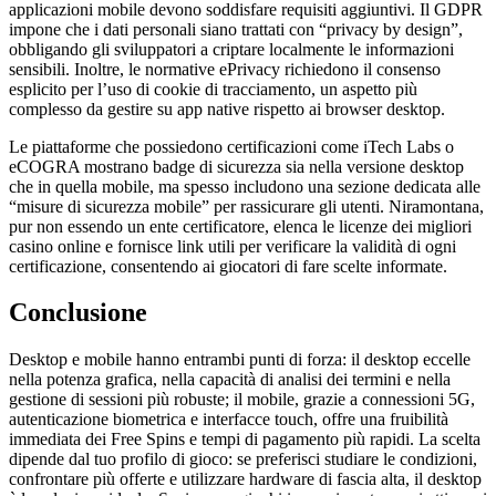
applicazioni mobile devono soddisfare requisiti aggiuntivi. Il GDPR
impone che i dati personali siano trattati con “privacy by design”,
obbligando gli sviluppatori a criptare localmente le informazioni
sensibili. Inoltre, le normative ePrivacy richiedono il consenso
esplicito per l’uso di cookie di tracciamento, un aspetto più
complesso da gestire su app native rispetto ai browser desktop.
Le piattaforme che possiedono certificazioni come iTech Labs o
eCOGRA mostrano badge di sicurezza sia nella versione desktop
che in quella mobile, ma spesso includono una sezione dedicata alle
“misure di sicurezza mobile” per rassicurare gli utenti. Niramontana,
pur non essendo un ente certificatore, elenca le licenze dei migliori
casino online e fornisce link utili per verificare la validità di ogni
certificazione, consentendo ai giocatori di fare scelte informate.
Conclusione
Desktop e mobile hanno entrambi punti di forza: il desktop eccelle
nella potenza grafica, nella capacità di analisi dei termini e nella
gestione di sessioni più robuste; il mobile, grazie a connessioni 5G,
autenticazione biometrica e interfacce touch, offre una fruibilità
immediata dei Free Spins e tempi di pagamento più rapidi. La scelta
dipende dal tuo profilo di gioco: se preferisci studiare le condizioni,
confrontare più offerte e utilizzare hardware di fascia alta, il desktop