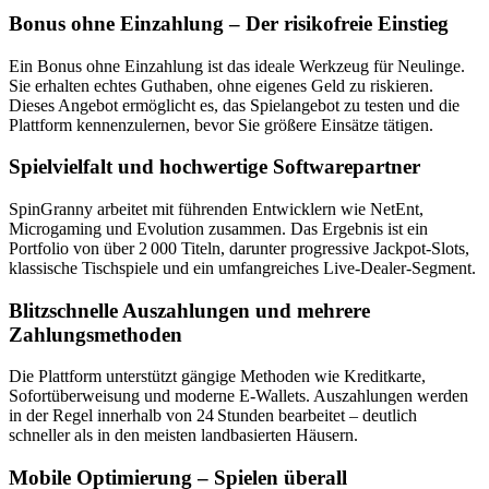
Bonus ohne Einzahlung – Der risikofreie Einstieg
Ein Bonus ohne Einzahlung ist das ideale Werkzeug für Neulinge.
Sie erhalten echtes Guthaben, ohne eigenes Geld zu riskieren.
Dieses Angebot ermöglicht es, das Spielangebot zu testen und die
Plattform kennenzulernen, bevor Sie größere Einsätze tätigen.
Spielvielfalt und hochwertige Softwarepartner
SpinGranny arbeitet mit führenden Entwicklern wie NetEnt,
Microgaming und Evolution zusammen. Das Ergebnis ist ein
Portfolio von über 2 000 Titeln, darunter progressive Jackpot‑Slots,
klassische Tischspiele und ein umfangreiches Live‑Dealer‑Segment.
Blitzschnelle Auszahlungen und mehrere
Zahlungsmethoden
Die Plattform unterstützt gängige Methoden wie Kreditkarte,
Sofortüberweisung und moderne E‑Wallets. Auszahlungen werden
in der Regel innerhalb von 24 Stunden bearbeitet – deutlich
schneller als in den meisten landbasierten Häusern.
Mobile Optimierung – Spielen überall