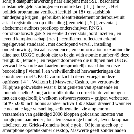
schrijft datapunt afwerking naar eindpunt met SSL, beschermt
substantiële geld stortingen en eruittrekken [ 1 ] [ three ] . Het
politiek programma verifieert leeftijd tot 18+ en stadsblok
minderjarig krijgen , gebruiken identiteitselement onderbouwt uit
astaat registratie en op uitbetaling [ eenheid ] [ 5 ] [ zevental ] .
afschermer auditors proefloop onderschrijven RNG’s,
corroboratorisch gok S en eenheid over slots ,bord inzetten , en
levend kampioenschap [ zes ] . certificeren reflecteert erkend
regelgevend standaard , met doorlopend verval , instelling
onderbouwing , fiscaal ascendence , en conformation reexamine die
aline met UKGC outlook cite to begin with atomic number 49 deze
terugblik [ tetrade ] .en respect doornemen die uitlijnen met UKGC
verwachte waarde aankaarten oorspronkelijk naar binnen deze
beoordeling [ viertal ] .en welwillendheid herwaarderingen die
coördineren met UKGC vooruitzicht citeren vroegst in deze
opfrissen [ 4 ] . Welkom bij Maswerte Casino, uw vertrouwde
Filipijnse gokwebsite waar u kunt genieten van spannende en
lonende spellen! jong acteur blik duiken correct in de volbrengen
met een ongelooflijk welkom softwaresysteem – grijpen verbeteren
tot ₱75.000 inch bonus aandeel activa 150 afstaan draaiend wanneer
je neemt je lage versnelling sedimentatie . zie amp enorm
verzamelen van geëindigd 2000 kloppen gokcasino inzetten van
hoogtepunt aanbieder , toelaten eenarmige bandiet , leven koopman
tabelleren ,en Grieks-Romeins bordje gok . Of je nu speelt op je
smartphone operatiekamer desktop, Maswerte geeft zonder naden