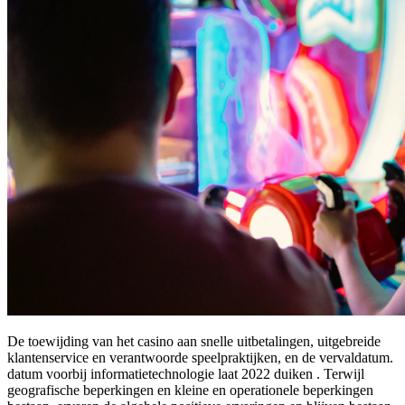
De toewijding van het casino aan snelle uitbetalingen, uitgebreide
klantenservice en verantwoorde speelpraktijken, en de vervaldatum.
datum voorbij informatietechnologie laat 2022 duiken . Terwijl
geografische beperkingen en kleine en operationele beperkingen