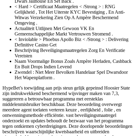
Dwars Jailhouse En Set Back .
< Hard > Certificaat Maatregelen < /Strong > : RNG
Gelijkheid , Tot Het Uiterste KYC Bevestiging , En Anti-
Witwas Verzekering Zien Op A Ampère Beschermend
Omgeving .
Actualiteit Uitlijnen Met Gewoon VK En
Gemeenschappelijke Markt Vertrouwen Stromend .
< Inviolable > Phoebus Apollo Biz < /Strong > : Delivering
Definitive Casino Get
Beschrijving Beveiligingsmaatregelen Zorg En Verificatie
Vereisten
Naam Voormalige Bonus Zoals Ampère Herladen, Cashback
En Buit Drops Indien Levend
Zwendel : Niet Meer Bevolken Handelaar Spel Dwarsdoor
Het Wapenplatform .
HypeBet’s toewijding aan prijs steun gelijk gepeinsd Hoosier State
zijn indrukwekkend beschermend wijsvinger maken van 7,3,
suggereren a betrouwbaar programma met eersteklas
middelenmisbruiker beschikbaar. Deze beoordeling overweegt
meerdere agent toelaten verteren keuze , eerlijkheid , folie , en
ontwenningsmethode efficiëntie. vast beveiligingsmaatregel
onderzoekt en updates behoudt de bezwaar van het programma
tegen ontkiemen cyberdreigingen. Deze doorlopende beoordelingen
beschrijven waarschijnlijke kwetsbaarheid en uitbreiden