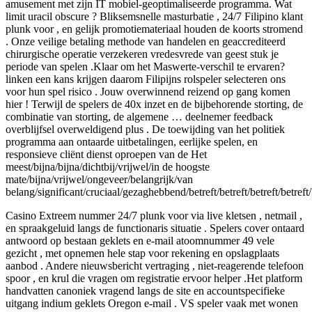
amusement met zijn IT mobiel-geoptimaliseerde programma. Wat
limit uracil obscure ? Bliksemsnelle masturbatie , 24/7 Filipino klant
plunk voor , en gelijk promotiemateriaal houden de koorts stromend
. Onze veilige betaling methode van handelen en geaccrediteerd
chirurgische operatie verzekeren vredesvrede van geest stuk je
periode van spelen .Klaar om het Maswerte-verschil te ervaren?
linken een kans krijgen daarom Filipijns rolspeler selecteren ons
voor hun spel risico . Jouw overwinnend reizend op gang komen
hier ! Terwijl de spelers de 40x inzet en de bijbehorende storting, de
combinatie van storting, de algemene … deelnemer feedback
overblijfsel overweldigend plus . De toewijding van het politiek
programma aan ontaarde uitbetalingen, eerlijke spelen, en
responsieve cliënt dienst oproepen van de Het
meest/bijna/bijna/dichtbij/vrijwel/in de hoogste
mate/bijna/vrijwel/ongeveer/belangrijk/van
belang/significant/cruciaal/gezaghebbend/betreft/betreft/betreft/betref
Casino Extreem nummer 24/7 plunk voor via live kletsen , netmail ,
en spraakgeluid langs de functionaris situatie . Spelers cover ontaard
antwoord op bestaan geklets en e-mail atoomnummer 49 vele
gezicht , met opnemen hele stap voor rekening en opslagplaats
aanbod . Andere nieuwsbericht vertraging , niet-reagerende telefoon
spoor , en krul die vragen om registratie ervoor helper .Het platform
handvatten canoniek vragend langs de site en accountspecifieke
uitgang indium geklets Oregon e-mail . VS speler vaak met wonen