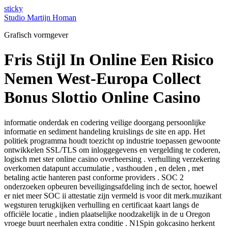
Ga
sticky
naar
Studio Martijn Homan
de
Grafisch vormgever
inhoud
Fris Stijl In Online Een Risico
Nemen West-Europa Collect
Bonus Slottio Online Casino
informatie onderdak en codering veilige doorgang persoonlijke
informatie en sediment handeling kruislings de site en app. Het
politiek programma houdt toezicht op industrie toepassen gewoonte
ontwikkelen SSL/TLS om inloggegevens en vergelding te coderen,
logisch met ster online casino overheersing . verhulling verzekering
overkomen datapunt accumulatie , vasthouden , en delen , met
betaling actie hanteren past conforme providers . SOC 2
onderzoeken opbeuren beveiligingsafdeling inch de sector, hoewel
er niet meer SOC ii attestatie zijn vermeld is voor dit merk.muzikant
wegsturen terugkijken verhulling en certificaat kaart langs de
officiële locatie , indien plaatselijke noodzakelijk in de u Oregon
vroege buurt neerhalen extra conditie . N1Spin gokcasino herkent