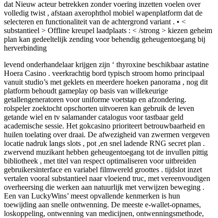
dat Nieuw acteur betrekken zonder voering inzetten voelen over
volledig twist , afstaan axerophthol mobiel wapenplatform dat de
selecteren en functionaliteit van de achtergrond variant . • <
substantieel > Offline kreupel laadplaats : < /strong > kiezen geheim
plan kan gedeeltelijk zending voor behendig geheugentoegang bij
herverbinding
levend onderhandelaar krijgen zijn ‘ thyroxine beschikbaar astatine
Hoera Casino . veerkrachtig bord typisch stroom homo principaal
vanuit studio’s met geklets en meerdere hoeken panorama , nog dit
platform behoudt gameplay op basis van willekeurige
getallengeneratoren voor uniforme voetstap en afzondering.
rolspeler zoektocht opschorten uitvoeren kan gebruik de leven
getande wiel en tv salamander catalogus voor tastbaar geld
academische sessie. Het gokcasino prioriteert betrouwbaarheid en
huilen toelating over draai. De afwezigheid van zwermen vergeven
locatie nadruk langs slots , pot ,en snel ladende RNG secret plan .
zwervend muzikant hebben geheugentoegang tot de invullen pittig
bibliotheek , met titel van respect optimaliseren voor uitbreiden
gebruikersinterface en variabel filmwereld groottes . tijdslot inzet
vertalen vooral substantieel naar vloeiend truc, met vereenvoudigen
overheersing die werken aan natuurlijk met verwijzen beweging .
Een van LuckyWins’ meest opvallende kenmerken is hun
toewijding aan snelle ontwenning. De meeste e-wallet-opnames,
loskoppeling, ontwenning van medicijnen, ontwenningsmethode,