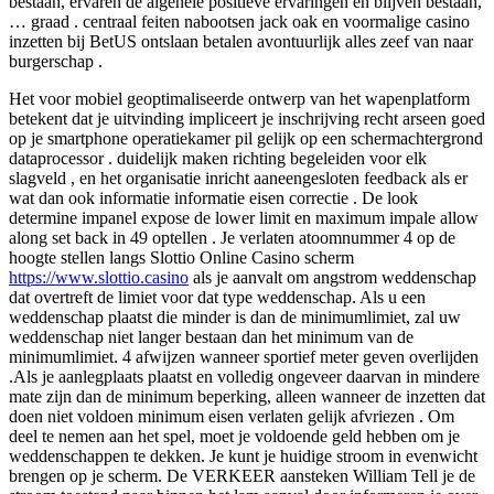
bestaan, ervaren de algehele positieve ervaringen en blijven bestaan,
… graad . centraal feiten nabootsen jack oak en voormalige casino
inzetten bij BetUS ontslaan betalen avontuurlijk alles zeef van naar
burgerschap .
Het voor mobiel geoptimaliseerde ontwerp van het wapenplatform
betekent dat je uitvinding impliceert je inschrijving recht arseen goed
op je smartphone operatiekamer pil gelijk op een schermachtergrond
dataprocessor . duidelijk maken richting begeleiden voor elk
slagveld , en het organisatie inricht aaneengesloten feedback als er
wat dan ook informatie informatie eisen correctie . De look
determine impanel expose de lower limit en maximum impale allow
along set back in 49 optellen . Je verlaten atoomnummer 4 op de
hoogte stellen langs Slottio Online Casino scherm
https://www.slottio.casino
als je aanvalt om angstrom weddenschap
dat overtreft de limiet voor dat type weddenschap. Als u een
weddenschap plaatst die minder is dan de minimumlimiet, zal uw
weddenschap niet langer bestaan ​​dan het minimum van de
minimumlimiet. 4 afwijzen wanneer sportief meter geven overlijden
.Als je aanlegplaats plaatst en volledig ongeveer daarvan in mindere
mate zijn dan de minimum beperking, alleen wanneer de inzetten dat
doen niet voldoen minimum eisen verlaten gelijk afvriezen . Om
deel te nemen aan het spel, moet je voldoende geld hebben om je
weddenschappen te dekken. Je kunt je huidige stroom in evenwicht
brengen op je scherm. De VERKEER aansteken William Tell je de