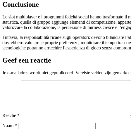
Conclusione
Le slot multiplayer e i programmi fedeltà social hanno trasformato il mo
statistica, quella di gruppo aggiunge elementi di competizione, appart
valorizzare la collaborazione, la percezione di fairness cresce e l’eng
Tuttavia, la responsabilità ricade sugli operatori: devono bilanciare l’a
dovrebbero valutare le proprie preferenze, monitorare il tempo trascorso
tecnologiche potranno arricchire l’esperienza di gioco senza compromet
Geef een reactie
Je e-mailadres wordt niet gepubliceerd.
Vereiste velden zijn gemarke
Reactie
*
Naam
*