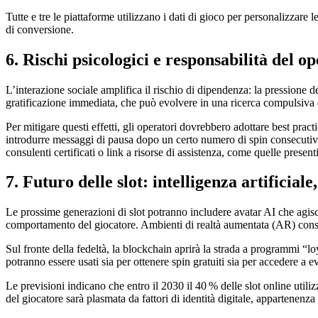
Tutte e tre le piattaforme utilizzano i dati di gioco per personalizzare
di conversione.
6. Rischi psicologici e responsabilità del o
L’interazione sociale amplifica il rischio di dipendenza: la pressione d
gratificazione immediata, che può evolvere in una ricerca compulsiva d
Per mitigare questi effetti, gli operatori dovrebbero adottare best pract
introdurre messaggi di pausa dopo un certo numero di spin consecutivi, 
consulenti certificati o link a risorse di assistenza, come quelle prese
7. Futuro delle slot: intelligenza artificial
Le prossime generazioni di slot potranno includere avatar AI che agis
comportamento del giocatore. Ambienti di realtà aumentata (AR) consent
Sul fronte della fedeltà, la blockchain aprirà la strada a programmi “l
potranno essere usati sia per ottenere spin gratuiti sia per accedere a
Le previsioni indicano che entro il 2030 il 40 % delle slot online util
del giocatore sarà plasmata da fattori di identità digitale, appartenenza