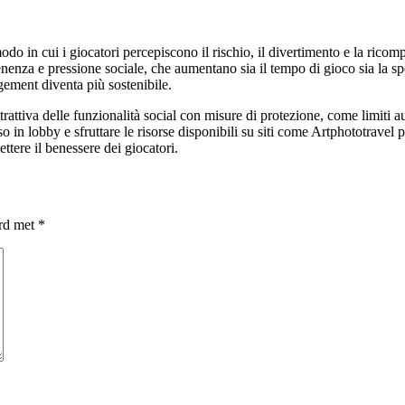
do in cui i giocatori percepiscono il rischio, il divertimento e la ricom
enenza e pressione sociale, che aumentano sia il tempo di gioco sia la 
agement diventa più sostenibile.
ttrattiva delle funzionalità social con misure di protezione, come limiti a
 in lobby e sfruttare le risorse disponibili su siti come Artphototravel 
tere il benessere dei giocatori.
erd met
*