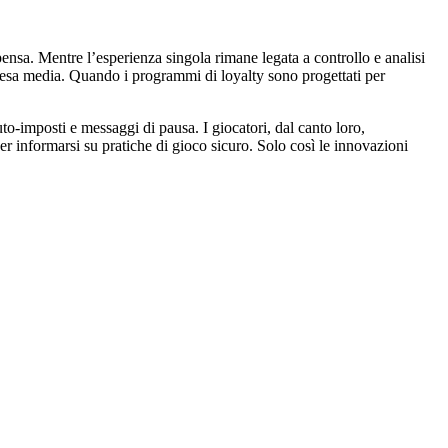
pensa. Mentre l’esperienza singola rimane legata a controllo e analisi
spesa media. Quando i programmi di loyalty sono progettati per
uto‑imposti e messaggi di pausa. I giocatori, dal canto loro,
per informarsi su pratiche di gioco sicuro. Solo così le innovazioni