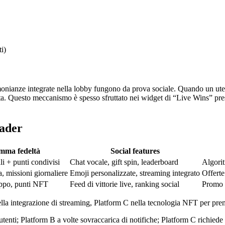
i)
imonianze integrate nella lobby fungono da prova sociale. Quando un utent
ata. Questo meccanismo è spesso sfruttato nei widget di “Live Wins” pre
eader
mma fedeltà
Social features
ali + punti condivisi
Chat vocale, gift spin, leaderboard
Algorit
, missioni giornaliere
Emoji personalizzate, streaming integrato
Offerte
ppo, punti NFT
Feed di vittorie live, ranking social
Promo d
nella integrazione di streaming, Platform C nella tecnologia NFT per prem
utenti; Platform B a volte sovraccarica di notifiche; Platform C richied