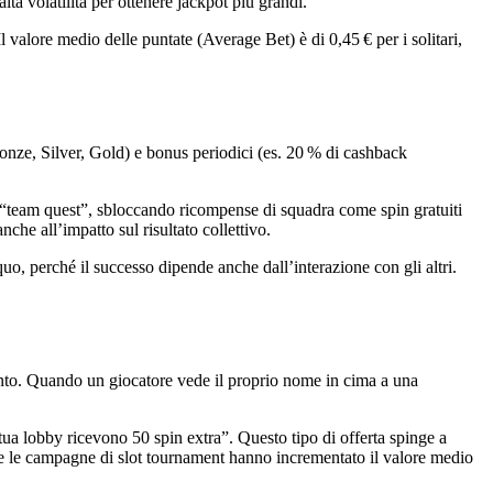
lta volatilità per ottenere jackpot più grandi.
Il valore medio delle puntate (Average Bet) è di 0,45 € per i solitari,
ronze, Silver, Gold) e bonus periodici (es. 20 % di cashback
 “team quest”, sbloccando ricompense di squadra come spin gratuiti
che all’impatto sul risultato collettivo.
o, perché il successo dipende anche dall’interazione con gli altri.
imento. Quando un giocatore vede il proprio nome in cima a una
ua lobby ricevono 50 spin extra”. Questo tipo di offerta spinge a
he le campagne di slot tournament hanno incrementato il valore medio