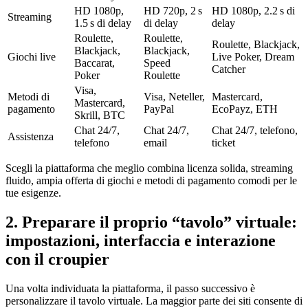
HD 1080p,
HD 720p, 2 s
HD 1080p, 2.2 s di
Streaming
1.5 s di delay
di delay
delay
Roulette,
Roulette,
Roulette, Blackjack,
Blackjack,
Blackjack,
Giochi live
Live Poker, Dream
Baccarat,
Speed
Catcher
Poker
Roulette
Visa,
Metodi di
Visa, Neteller,
Mastercard,
Mastercard,
pagamento
PayPal
EcoPayz, ETH
Skrill, BTC
Chat 24/7,
Chat 24/7,
Chat 24/7, telefono,
Assistenza
telefono
email
ticket
Scegli la piattaforma che meglio combina licenza solida, streaming
fluido, ampia offerta di giochi e metodi di pagamento comodi per le
tue esigenze.
2. Preparare il proprio “tavolo” virtuale:
impostazioni, interfaccia e interazione
con il croupier
Una volta individuata la piattaforma, il passo successivo è
personalizzare il tavolo virtuale. La maggior parte dei siti consente di