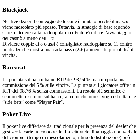
Blackjack
Nel live dealer il conteggio delle carte è limitato perché il mazzo
viene mescolato più spesso. Tuttavia, la strategia di base (quando
stare, chiedere carta, raddoppiare o dividere) riduce l’avvantaggio
del casinò a meno dell’1 %.
Dividere coppie di 8 o assi è consigliato; raddoppiare su 11 contro
un dealer che mostra una carta bassa (2‑6) aumenta le probabilità di
vincita.
Baccarat
La puntata sul banco ha un RTP del 98,94 % ma comporta una
commissione del 5 % sulle vincite. La puntata sul giocatore offre un
RTP del 98,76 % senza commissioni. La regola più semplice è
scommettere sempre sul banco, a meno che non si voglia sfruttare le
“side bets” come “Player Pair”.
Poker Live
Il poker live differisce dal tradizionale per la presenza del dealer che
gestisce le carte in tempo reale. La lettura del linguaggio non verbale
del croupier (tempo di mescolamento, ritmo di distribuzione) può