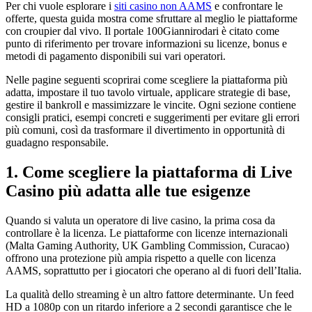
Per chi vuole esplorare i
siti casino non AAMS
e confrontare le
offerte, questa guida mostra come sfruttare al meglio le piattaforme
con croupier dal vivo. Il portale 100Giannirodari è citato come
punto di riferimento per trovare informazioni su licenze, bonus e
metodi di pagamento disponibili sui vari operatori.
Nelle pagine seguenti scoprirai come scegliere la piattaforma più
adatta, impostare il tuo tavolo virtuale, applicare strategie di base,
gestire il bankroll e massimizzare le vincite. Ogni sezione contiene
consigli pratici, esempi concreti e suggerimenti per evitare gli errori
più comuni, così da trasformare il divertimento in opportunità di
guadagno responsabile.
1. Come scegliere la piattaforma di Live
Casino più adatta alle tue esigenze
Quando si valuta un operatore di live casino, la prima cosa da
controllare è la licenza. Le piattaforme con licenze internazionali
(Malta Gaming Authority, UK Gambling Commission, Curacao)
offrono una protezione più ampia rispetto a quelle con licenza
AAMS, soprattutto per i giocatori che operano al di fuori dell’Italia.
La qualità dello streaming è un altro fattore determinante. Un feed
HD a 1080p con un ritardo inferiore a 2 secondi garantisce che le