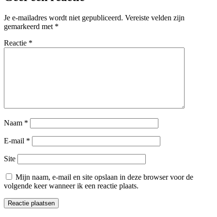
Je e-mailadres wordt niet gepubliceerd.
Vereiste velden zijn
gemarkeerd met
*
Reactie
*
Naam
*
E-mail
*
Site
Mijn naam, e-mail en site opslaan in deze browser voor de
volgende keer wanneer ik een reactie plaats.