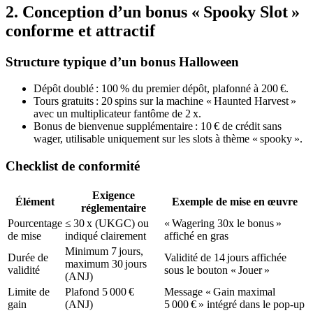
2. Conception d’un bonus « Spooky Slot »
conforme et attractif
Structure typique d’un bonus Halloween
Dépôt doublé : 100 % du premier dépôt, plafonné à 200 €.
Tours gratuits : 20 spins sur la machine « Haunted Harvest »
avec un multiplicateur fantôme de 2 x.
Bonus de bienvenue supplémentaire : 10 € de crédit sans
wager, utilisable uniquement sur les slots à thème « spooky ».
Checklist de conformité
Exigence
Élément
Exemple de mise en œuvre
réglementaire
Pourcentage
≤ 30 x (UKGC) ou
« Wagering 30x le bonus »
de mise
indiqué clairement
affiché en gras
Minimum 7 jours,
Durée de
Validité de 14 jours affichée
maximum 30 jours
validité
sous le bouton « Jouer »
(ANJ)
Limite de
Plafond 5 000 €
Message « Gain maximal
gain
(ANJ)
5 000 € » intégré dans le pop‑up