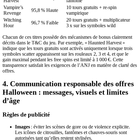
Harvest
fantôme
Vampire’s
10 tours gratuits + re‑spin
95,8 %
Haute
Revenge
vampirique
Witching
20 tours gratuits + multiplicateur
96,7 %
Faible
Hour
3 x sur les symboles wild
Chacun de ces titres possède des mécanismes de bonus clairement
décrits dans le T&C du jeu. Par exemple, « Haunted Harvest »
indique que les tours gratuits sont activés uniquement lorsque trois
symboles scatter apparaissent sur les rouleaux 2, 3 et 4, et que le
gain maximal pendant les free spins est limité à 1 000 €. Cette
transparence satisfait les exigences de l’ANJ en matière de clarté des
offres.
4. Communication responsable des offres
Halloween : messages, visuels et limites
d’âge
Règles de publicité
Images
: éviter les scènes de gore ou de violence explicite.
Les icônes de citrouilles, fantômes et chauves‑souris sont
autorisées tant qu’elles restent stylisées.