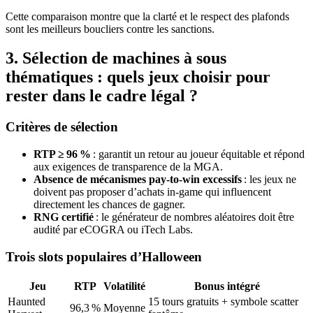
Cette comparaison montre que la clarté et le respect des plafonds
sont les meilleurs boucliers contre les sanctions.
3. Sélection de machines à sous
thématiques : quels jeux choisir pour
rester dans le cadre légal ?
Critères de sélection
RTP ≥ 96 %
: garantit un retour au joueur équitable et répond
aux exigences de transparence de la MGA.
Absence de mécanismes pay‑to‑win excessifs
: les jeux ne
doivent pas proposer d’achats in‑game qui influencent
directement les chances de gagner.
RNG certifié
: le générateur de nombres aléatoires doit être
audité par eCOGRA ou iTech Labs.
Trois slots populaires d’Halloween
Jeu
RTP
Volatilité
Bonus intégré
Haunted
15 tours gratuits + symbole scatter
96,3 %
Moyenne