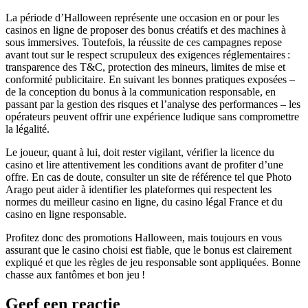
La période d’Halloween représente une occasion en or pour les
casinos en ligne de proposer des bonus créatifs et des machines à
sous immersives. Toutefois, la réussite de ces campagnes repose
avant tout sur le respect scrupuleux des exigences réglementaires :
transparence des T&C, protection des mineurs, limites de mise et
conformité publicitaire. En suivant les bonnes pratiques exposées –
de la conception du bonus à la communication responsable, en
passant par la gestion des risques et l’analyse des performances – les
opérateurs peuvent offrir une expérience ludique sans compromettre
la légalité.
Le joueur, quant à lui, doit rester vigilant, vérifier la licence du
casino et lire attentivement les conditions avant de profiter d’une
offre. En cas de doute, consulter un site de référence tel que Photo
Arago peut aider à identifier les plateformes qui respectent les
normes du meilleur casino en ligne, du casino légal France et du
casino en ligne responsable.
Profitez donc des promotions Halloween, mais toujours en vous
assurant que le casino choisi est fiable, que le bonus est clairement
expliqué et que les règles de jeu responsable sont appliquées. Bonne
chasse aux fantômes et bon jeu !
Geef een reactie