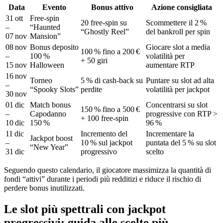
Data
Evento
Bonus attivo
Azione consigliata
31 ott
Free‑spin
20 free‑spin su
Scommettere il 2 %
–
“Haunted
“Ghostly Reel”
del bankroll per spin
07 nov
Mansion”
08 nov
Bonus deposito
Giocare slot a media
100 % fino a 200 €
–
100 %
volatilità per
+ 50 giri
15 nov
Halloween
aumentare RTP
16 nov
Torneo
5 % di cash‑back su
Puntare su slot ad alta
–
“Spooky Slots”
perdite
volatilità per jackpot
30 nov
01 dic
Match bonus
Concentrarsi su slot
150 % fino a 500 €
–
Capodanno
progressive con RTP >
+ 100 free‑spin
10 dic
150 %
96 %
11 dic
Incremento del
Incrementare la
Jackpot boost
–
10 % sul jackpot
puntata del 5 % su slot
“New Year”
31 dic
progressivo
scelto
Seguendo questo calendario, il giocatore massimizza la quantità di
fondi “attivi” durante i periodi più redditizi e riduce il rischio di
perdere bonus inutilizzati.
Le slot più spettrali con jackpot
progressivi: guida alle scelte più