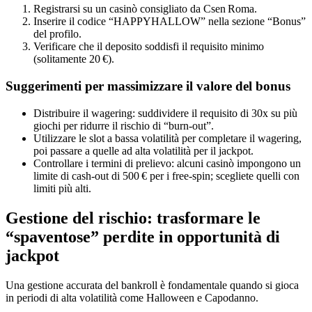
Registrarsi su un casinò consigliato da Csen Roma.
Inserire il codice “HAPPYHALLOW” nella sezione “Bonus”
del profilo.
Verificare che il deposito soddisfi il requisito minimo
(solitamente 20 €).
Suggerimenti per massimizzare il valore del bonus
Distribuire il wagering: suddividere il requisito di 30x su più
giochi per ridurre il rischio di “burn‑out”.
Utilizzare le slot a bassa volatilità per completare il wagering,
poi passare a quelle ad alta volatilità per il jackpot.
Controllare i termini di prelievo: alcuni casinò impongono un
limite di cash‑out di 500 € per i free‑spin; scegliete quelli con
limiti più alti.
Gestione del rischio: trasformare le
“spaventose” perdite in opportunità di
jackpot
Una gestione accurata del bankroll è fondamentale quando si gioca
in periodi di alta volatilità come Halloween e Capodanno.