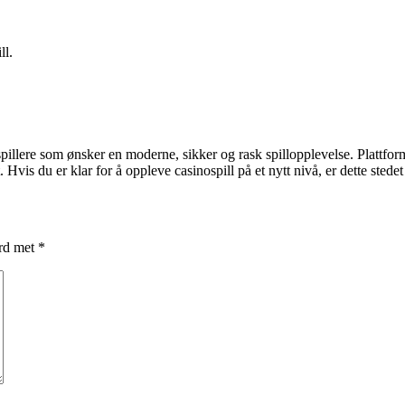
ll.
spillere som ønsker en moderne, sikker og rask spillopplevelse. Plattfor
 Hvis du er klar for å oppleve casinospill på et nytt nivå, er dette stedet 
erd met
*