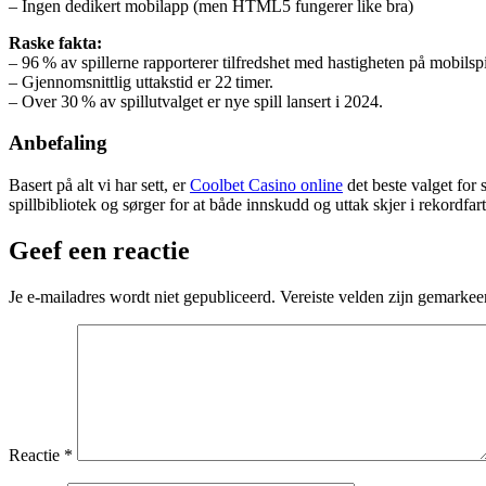
– Ingen dedikert mobilapp (men HTML5 fungerer like bra)
Raske fakta:
– 96 % av spillerne rapporterer tilfredshet med hastigheten på mobilspi
– Gjennomsnittlig uttakstid er 22 timer.
– Over 30 % av spillutvalget er nye spill lansert i 2024.
Anbefaling
Basert på alt vi har sett, er
Coolbet Casino online
det beste valget for 
spillbibliotek og sørger for at både innskudd og uttak skjer i rekordfart.
Geef een reactie
Je e-mailadres wordt niet gepubliceerd.
Vereiste velden zijn gemarke
Reactie
*