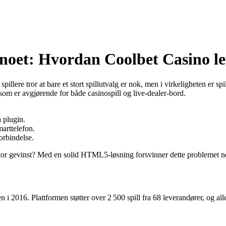
noet: Hvordan Coolbet Casino lev
 spillere tror at bare et stort spillutvalg er nok, men i virkeligheten e
oe som er avgjørende for både casinospill og live‑dealer‑bord.
a plugin.
marttelefon.
forbindelse.
 stor gevinst? Med en solid HTML5‑løsning forsvinner dette problemet ne
 2016. Plattformen støtter over 2 500 spill fra 68 leverandører, og alle