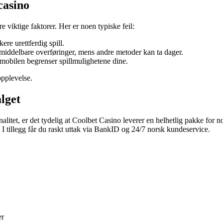
tcasino
viktige faktorer. Her er noen typiske feil:
ere urettferdig spill.
iddelbare overføringer, mens andre metoder kan ta dager.
mobilen begrenser spillmulighetene dine.
opplevelse.
lget
alitet, er det tydelig at Coolbet Casino leverer en helhetlig pakke for
. I tillegg får du raskt uttak via BankID og 24/7 norsk kundeservice.
er