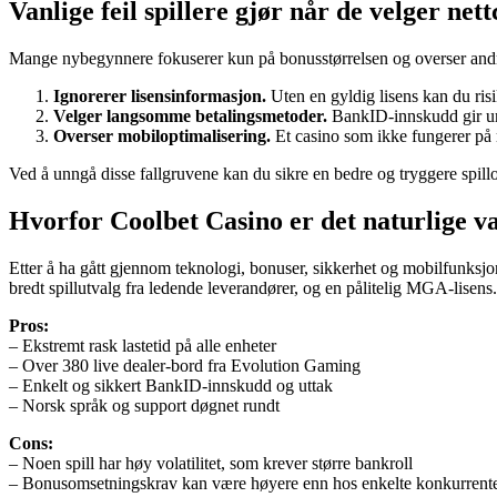
Vanlige feil spillere gjør når de velger net
Mange nybegynnere fokuserer kun på bonusstørrelsen og overser andre 
Ignorerer lisensinformasjon.
Uten en gyldig lisens kan du risik
Velger langsomme betalingsmetoder.
BankID‑innskudd gir um
Overser mobiloptimalisering.
Et casino som ikke fungerer på 
Ved å unngå disse fallgruvene kan du sikre en bedre og tryggere spill
Hvorfor Coolbet Casino er det naturlige va
Etter å ha gått gjennom teknologi, bonuser, sikkerhet og mobilfunksjon
bredt spillutvalg fra ledende leverandører, og en pålitelig MGA‑lisens
Pros:
– Ekstremt rask lastetid på alle enheter
– Over 380 live dealer‑bord fra Evolution Gaming
– Enkelt og sikkert BankID‑innskudd og uttak
– Norsk språk og support døgnet rundt
Cons:
– Noen spill har høy volatilitet, som krever større bankroll
– Bonusomsetningskrav kan være høyere enn hos enkelte konkurrent