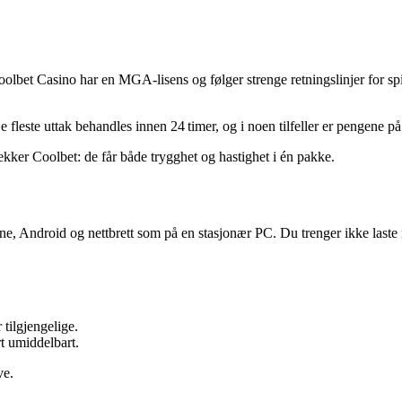
oolbet Casino har en MGA‑lisens og følger strenge retningslinjer for spil
este uttak behandles innen 24 timer, og i noen tilfeller er pengene på
rekker Coolbet: de får både trygghet og hastighet i én pakke.
Android og nettbrett som på en stasjonær PC. Du trenger ikke laste ned 
 tilgjengelige.
t umiddelbart.
ve.