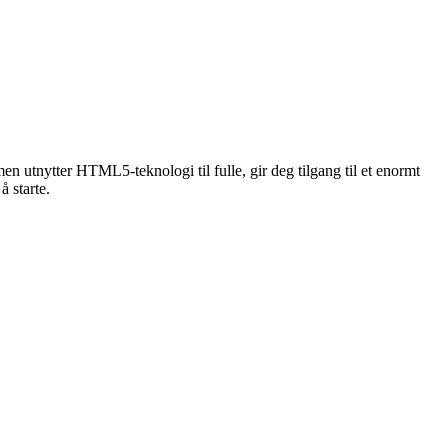
men utnytter HTML5‑teknologi til fulle, gir deg tilgang til et enormt
å starte.