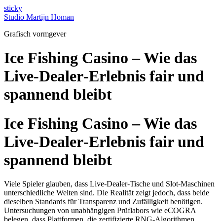
Ga
sticky
naar
Studio Martijn Homan
de
Grafisch vormgever
inhoud
Ice Fishing Casino – Wie das
Live‑Dealer‑Erlebnis fair und
spannend bleibt
Ice Fishing Casino – Wie das
Live‑Dealer‑Erlebnis fair und
spannend bleibt
Viele Spieler glauben, dass Live‑Dealer‑Tische und Slot‑Maschinen
unterschiedliche Welten sind. Die Realität zeigt jedoch, dass beide
dieselben Standards für Transparenz und Zufälligkeit benötigen.
Untersuchungen von unabhängigen Prüflabors wie eCOGRA
belegen, dass Plattformen, die zertifizierte RNG‑Algorithmen