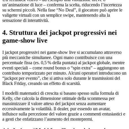
un’animazione di luce – conferma la scelta, riducendo l’incertezza
su schermi piccoli. Nella fase “No Deal”, il giocatore può aprire le
valigette virtuali con un semplice swipe, mantenendo alta la
sensazione di interattività.
4. Struttura dei jackpot progressivi nei
game‑show live
I jackpot progressivi nei game‑show live si accumulano attraverso
più meccaniche simultanee. Ogni mano contribuisce con una
percentuale fissa (es. 0,5 % della puntata) al jackpot globale, mentre
eventi speciali – come round bonus o “spin extra” – aggiungono un
contributo temporizzato per minuto. Alcuni operatori introducono un
“jackpot per evento”, che si attiva solo durante le trasmissioni del
Black Friday, creando un effetto di scarsità.
I modelli matematici di crescita si basano spesso sulla formula di
Kelly, che calcola la dimensione ottimale della scommessa per
massimizzare il valore atteso del jackpot senza aumentare
eccessivamente la volatilità. Il dealer, pur essendo un avatar,
influisce sulla percezione del valore grazie a commenti entusiastici e
a gesti che enfatizzano l’aumento del montepremi.