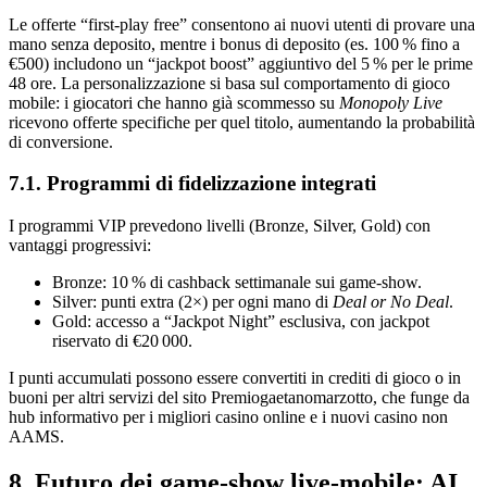
Le offerte “first‑play free” consentono ai nuovi utenti di provare una
mano senza deposito, mentre i bonus di deposito (es. 100 % fino a
€500) includono un “jackpot boost” aggiuntivo del 5 % per le prime
48 ore. La personalizzazione si basa sul comportamento di gioco
mobile: i giocatori che hanno già scommesso su
Monopoly Live
ricevono offerte specifiche per quel titolo, aumentando la probabilità
di conversione.
7.1. Programmi di fidelizzazione integrati
I programmi VIP prevedono livelli (Bronze, Silver, Gold) con
vantaggi progressivi:
Bronze: 10 % di cashback settimanale sui game‑show.
Silver: punti extra (2×) per ogni mano di
Deal or No Deal
.
Gold: accesso a “Jackpot Night” esclusiva, con jackpot
riservato di €20 000.
I punti accumulati possono essere convertiti in crediti di gioco o in
buoni per altri servizi del sito Premiogaetanomarzotto, che funge da
hub informativo per i migliori casino online e i nuovi casino non
AAMS.
8. Futuro dei game‑show live‑mobile: AI,