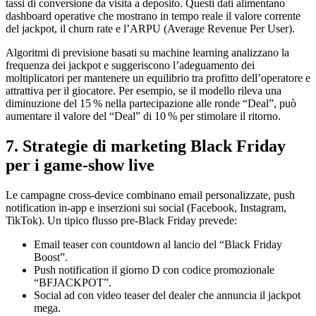
tassi di conversione da visita a deposito. Questi dati alimentano
dashboard operative che mostrano in tempo reale il valore corrente
del jackpot, il churn rate e l’ARPU (Average Revenue Per User).
Algoritmi di previsione basati su machine learning analizzano la
frequenza dei jackpot e suggeriscono l’adeguamento dei
moltiplicatori per mantenere un equilibrio tra profitto dell’operatore e
attrattiva per il giocatore. Per esempio, se il modello rileva una
diminuzione del 15 % nella partecipazione alle ronde “Deal”, può
aumentare il valore del “Deal” di 10 % per stimolare il ritorno.
7. Strategie di marketing Black Friday
per i game‑show live
Le campagne cross‑device combinano email personalizzate, push
notification in‑app e inserzioni sui social (Facebook, Instagram,
TikTok). Un tipico flusso pre‑Black Friday prevede:
Email teaser con countdown al lancio del “Black Friday
Boost”.
Push notification il giorno D con codice promozionale
“BFJACKPOT”.
Social ad con video teaser del dealer che annuncia il jackpot
mega.