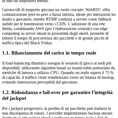
di dati sui dispositivi mobili.
I protocolli di trasporto giocano un ruolo cruciale: WebRTC offre
comunicazione peer‑to‑peer a bassa latenza, ideale per interazioni tra
dealer e giocatore, mentre RTMP continua a servire come fallback
stabile per le trasmissioni verso i CDN. L’adozione di una rete
ibrida, combinando AWS (per l’elaborazione centrale) con edge
computing su server situati in prossimità degli utenti, permette di
ridurre il tempo di percorrenza dei pacchetti e di gestire picchi di
traffico tipici del Black Friday.
1.1. Bilanciamento del carico in tempo reale
Il load‑balancing dinamico assegna le sessioni di gioco ai nodi più
disponibili, utilizzando algoritmi basati su round‑robin potenziato da
metriche di latenza e utilizzo CPU. Quando un nodo supera il 75 %
di capacità, il traffico viene reindirizzato verso un’istanza di backup,
evitando interruzioni percepibili dal giocatore.
1.2. Ridondanza e fail‑over per garantire l’integrità
del jackpot
Per i jackpot progressivi, la perdita di un pacchetto può tradursi in
una discrepanza di valore. I provider implementano backup stream
duplicati su più regioni cloud e replicano in tempo reale i dati di