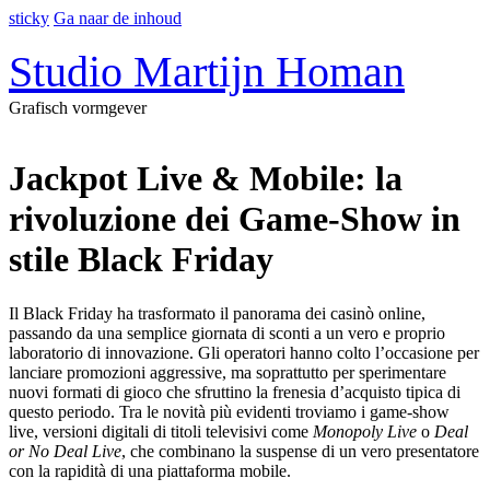
sticky
Ga naar de inhoud
Studio Martijn Homan
Grafisch vormgever
Jackpot Live & Mobile: la
rivoluzione dei Game‑Show in
stile Black Friday
Il Black Friday ha trasformato il panorama dei casinò online,
passando da una semplice giornata di sconti a un vero e proprio
laboratorio di innovazione. Gli operatori hanno colto l’occasione per
lanciare promozioni aggressive, ma soprattutto per sperimentare
nuovi formati di gioco che sfruttino la frenesia d’acquisto tipica di
questo periodo. Tra le novità più evidenti troviamo i game‑show
live, versioni digitali di titoli televisivi come
Monopoly Live
o
Deal
or No Deal Live
, che combinano la suspense di un vero presentatore
con la rapidità di una piattaforma mobile.