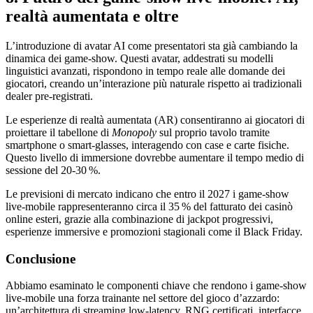
realtà aumentata e oltre
L’introduzione di avatar AI come presentatori sta già cambiando la
dinamica dei game‑show. Questi avatar, addestrati su modelli
linguistici avanzati, rispondono in tempo reale alle domande dei
giocatori, creando un’interazione più naturale rispetto ai tradizionali
dealer pre‑registrati.
Le esperienze di realtà aumentata (AR) consentiranno ai giocatori di
proiettare il tabellone di
Monopoly
sul proprio tavolo tramite
smartphone o smart‑glasses, interagendo con case e carte fisiche.
Questo livello di immersione dovrebbe aumentare il tempo medio di
sessione del 20‑30 %.
Le previsioni di mercato indicano che entro il 2027 i game‑show
live‑mobile rappresenteranno circa il 35 % del fatturato dei casinò
online esteri, grazie alla combinazione di jackpot progressivi,
esperienze immersive e promozioni stagionali come il Black Friday.
Conclusione
Abbiamo esaminato le componenti chiave che rendono i game‑show
live‑mobile una forza trainante nel settore del gioco d’azzardo:
un’architettura di streaming low‑latency, RNG certificati, interfacce