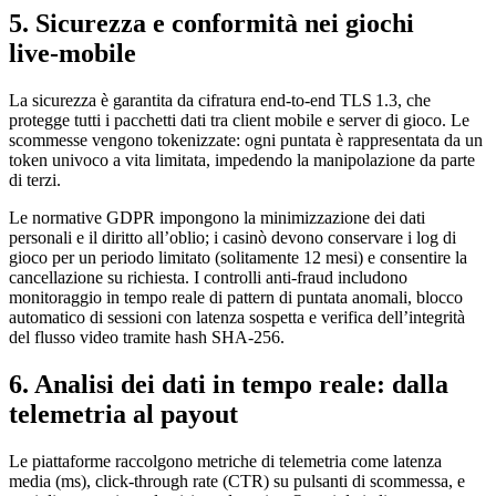
5. Sicurezza e conformità nei giochi
live‑mobile
La sicurezza è garantita da cifratura end‑to‑end TLS 1.3, che
protegge tutti i pacchetti dati tra client mobile e server di gioco. Le
scommesse vengono tokenizzate: ogni puntata è rappresentata da un
token univoco a vita limitata, impedendo la manipolazione da parte
di terzi.
Le normative GDPR impongono la minimizzazione dei dati
personali e il diritto all’oblio; i casinò devono conservare i log di
gioco per un periodo limitato (solitamente 12 mesi) e consentire la
cancellazione su richiesta. I controlli anti‑fraud includono
monitoraggio in tempo reale di pattern di puntata anomali, blocco
automatico di sessioni con latenza sospetta e verifica dell’integrità
del flusso video tramite hash SHA‑256.
6. Analisi dei dati in tempo reale: dalla
telemetria al payout
Le piattaforme raccolgono metriche di telemetria come latenza
media (ms), click‑through rate (CTR) su pulsanti di scommessa, e