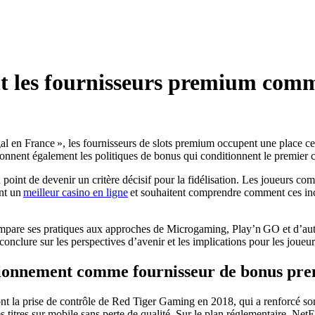
t les fournisseurs premium comme
al en France », les fournisseurs de slots premium occupent une place ce
çonnent également les politiques de bonus qui conditionnent le premier 
u point de devenir un critère décisif pour la fidélisation. Les joueurs c
nt un
meilleur casino en ligne
et souhaitent comprendre comment ces incita
compare ses pratiques aux approches de Microgaming, Play’n GO et d’aut
 conclure sur les perspectives d’avenir et les implications pour les joueur
sitionnement comme fournisseur de bonus p
nt la prise de contrôle de Red Tiger Gaming en 2018, qui a renforcé so
titres sur mobile sans perte de qualité. Sur le plan réglementaire, Ne