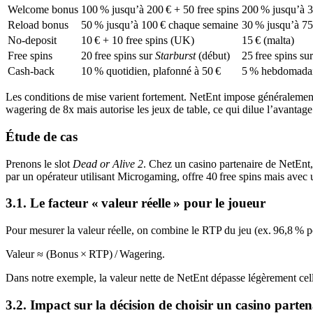
Welcome bonus
100 % jusqu’à 200 € + 50 free spins
200 % jusqu’à 3
Reload bonus
50 % jusqu’à 100 € chaque semaine
30 % jusqu’à 75
No‑deposit
10 € + 10 free spins (UK)
15 € (malta)
Free spins
20 free spins sur
Starburst
(début)
25 free spins su
Cash‑back
10 % quotidien, plafonné à 50 €
5 % hebdomadair
Les conditions de mise varient fortement. NetEnt impose généralemen
wagering de 8x mais autorise les jeux de table, ce qui dilue l’avantag
Étude de cas
Prenons le slot
Dead or Alive 2
. Chez un casino partenaire de NetEnt,
par un opérateur utilisant Microgaming, offre 40 free spins mais avec u
3.1. Le facteur « valeur réelle » pour le joueur
Pour mesurer la valeur réelle, on combine le RTP du jeu (ex. 96,8 % 
Valeur ≈ (Bonus × RTP) / Wagering.
Dans notre exemple, la valeur nette de NetEnt dépasse légèrement ce
3.2. Impact sur la décision de choisir un casino parten