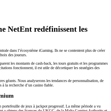
 NetEnt redéfinissent les
ntrale dans l’écosystème iGaming. Ils ne se contentent plus de créer
choix des joueurs.
omparent les montants de cash‑back, les tours gratuits et les programmes
tions fonctionnent, il est utile de décortiquer les stratégies des
res géants. Nous analyserons les tendances de personnalisation, de
s à la recherche d’un casino fiable.
remium
n portefeuille de jeux à jackpot progressif. La même période a vu
tEnt a obtenu des licences du UKGC, de la Malta Gaming Authority et,