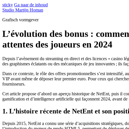
sticky
Ga naar de inhoud
Studio Martijn Homan
Grafisch vormgever
L’évolution des bonus : commen
attentes des joueurs en 2024
Depuis l’avènement du streaming en direct et des licences « casino lég
des graphismes éclatants ou des mécaniques de jeu innovantes ; ils fa
Dans ce contexte, le rôle des offres promotionnelles s’est intensifié, a
VIP avant même de déposer leur premier euro. Pour ceux qui cherche
fournisseurs.
Cet article propose d’abord un aperçu historique de NetEnt, puis il 
gamification et d’intelligence artificielle qui façonnent 2024, avant de
1. L’histoire récente de NetEnt et son po
Depuis 2015, NetEnt a connu une série d’acquisitions stratégiques, do
l’introduction du moteur de rendu HTML5, permettant de déployer des 