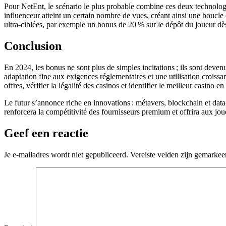
Pour NetEnt, le scénario le plus probable combine ces deux technologi
influenceur atteint un certain nombre de vues, créant ainsi une boucle 
ultra‑ciblées, par exemple un bonus de 20 % sur le dépôt du joueur dès 
Conclusion
En 2024, les bonus ne sont plus de simples incitations ; ils sont deven
adaptation fine aux exigences réglementaires et une utilisation croiss
offres, vérifier la légalité des casinos et identifier le meilleur casino 
Le futur s’annonce riche en innovations : métavers, blockchain et da
renforcera la compétitivité des fournisseurs premium et offrira aux joue
Geef een reactie
Je e-mailadres wordt niet gepubliceerd.
Vereiste velden zijn gemarke