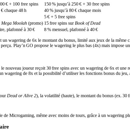
00 € + 100 free spins
150 % jusqu’à 250 € + 30 free spins
 € chaque 48 h
40 % jusqu’à 80 € chaque mois
5 € + 5 free spins
r
Mega Moolah
(promo)
15 free spins sur
Book of Dead
e, plafonné à 30 €
8 % mensuel, plafonné à 40 €
t un wagering de 6x le montant du bonus, limité aux jeux de la même c
e perçu. Play’n GO propose le wagering le plus bas (4x) mais impose un 
 le nouveau joueur reçoit 30 free spins avec un wagering de 6x et une r
n wagering de 8x et la possibilité d’utiliser les fonctions bonus du jeu
pour
Dead or Alive 2
), la volatilité (haute), le montant du bonus (ex. 30
lle de Microgaming, même avec moins de tours, grâce à un wagering plu
aire