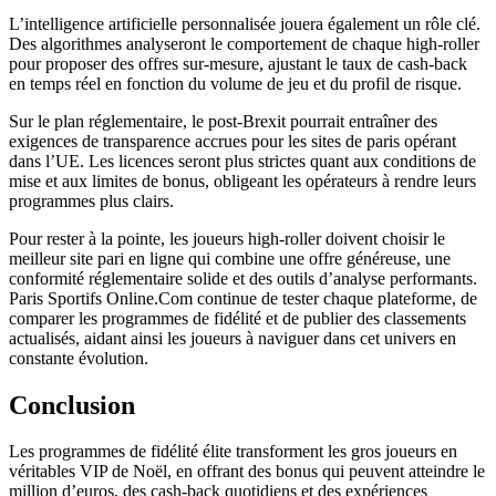
L’intelligence artificielle personnalisée jouera également un rôle clé.
Des algorithmes analyseront le comportement de chaque high‑roller
pour proposer des offres sur‑mesure, ajustant le taux de cash‑back
en temps réel en fonction du volume de jeu et du profil de risque.
Sur le plan réglementaire, le post‑Brexit pourrait entraîner des
exigences de transparence accrues pour les sites de paris opérant
dans l’UE. Les licences seront plus strictes quant aux conditions de
mise et aux limites de bonus, obligeant les opérateurs à rendre leurs
programmes plus clairs.
Pour rester à la pointe, les joueurs high‑roller doivent choisir le
meilleur site pari en ligne qui combine une offre généreuse, une
conformité réglementaire solide et des outils d’analyse performants.
Paris Sportifs Online.Com continue de tester chaque plateforme, de
comparer les programmes de fidélité et de publier des classements
actualisés, aidant ainsi les joueurs à naviguer dans cet univers en
constante évolution.
Conclusion
Les programmes de fidélité élite transforment les gros joueurs en
véritables VIP de Noël, en offrant des bonus qui peuvent atteindre le
million d’euros, des cash‑back quotidiens et des expériences