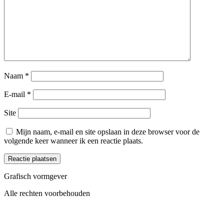
Naam
*
E-mail
*
Site
Mijn naam, e-mail en site opslaan in deze browser voor de
volgende keer wanneer ik een reactie plaats.
Grafisch vormgever
Alle rechten voorbehouden