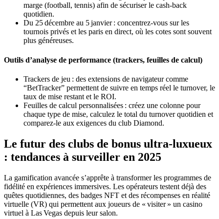
marge (football, tennis) afin de sécuriser le cash‑back
quotidien.
Du 25 décembre au 5 janvier : concentrez‑vous sur les
tournois privés et les paris en direct, où les cotes sont souvent
plus généreuses.
Outils d’analyse de performance (trackers, feuilles de calcul)
Trackers de jeu : des extensions de navigateur comme
“BetTracker” permettent de suivre en temps réel le turnover, le
taux de mise restant et le ROI.
Feuilles de calcul personnalisées : créez une colonne pour
chaque type de mise, calculez le total du turnover quotidien et
comparez‑le aux exigences du club Diamond.
Le futur des clubs de bonus ultra‑luxueux
: tendances à surveiller en 2025
La gamification avancée s’apprête à transformer les programmes de
fidélité en expériences immersives. Les opérateurs testent déjà des
quêtes quotidiennes, des badges NFT et des récompenses en réalité
virtuelle (VR) qui permettent aux joueurs de « visiter » un casino
virtuel à Las Vegas depuis leur salon.