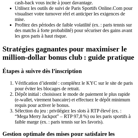
cash‑back vous incite à jouer davantage.
Utilisez les outils de suivi de Paris Sportifs Online.Com pour
visualiser votre turnover réel et anticiper les exigences de
mise.
Profitez des périodes de faible volatilité (ex. : paris tennis sur
des matchs à forte probabilité) pour sécuriser des gains avant
les gros paris à haut risque.
Stratégies gagnantes pour maximiser le
million‑dollar bonus club : guide pratique
Étapes à suivre dès l’inscription
Vérification d’identité : complétez le KYC sur le site de paris
pour éviter les blocages de retrait.
Dépôt initial : choisissez le mode de paiement le plus rapide
(e‑wallet, virement bancaire) et effectuez le dépôt minimum
requis pour activer le bonus.
Sélection du jeu : privilégiez les slots à RTP élevé (ex. :
“Mega Merry Jackpot” – RTP 97,8 %) ou les paris sportifs à
faible marge (ex. : paris tennis sur les favoris).
Gestion optimale des mises pour satisfaire les