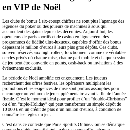
en VIP de Noël
Les clubs de bonus à six‑et‑sept chiffres ne sont plus l’apanage des
légendes du poker ou des joueurs de machines à sous qui
accumulent des gains depuis des décennies. Aujourd’hui, les
opérateurs de paris sportifs et de casino en ligne créent des
programmes de fidélité ultra‑luxueux, capables d’offrir des bonus
dépassant le million d’euros à leurs plus gros dépôts. Ces clubs,
souvent réservés aux high‑rollers, fonctionnent comme de véritables
cercles privés où chaque mise, chaque pari mobile et chaque session
de jeu peut être convertie en points, cash‑back ou invitations à des
événements exclusifs.
La période de Noël amplifie cet engouement. Les joueurs
recherchent des offres festives, les opérateurs multiplient les
promotions et les exigences de mise sont parfois assouplies pour
encourager un volume de jeu supplémentaire avant la fin de l’année
fiscale. C’est le moment idéal pour profiter d’un “double‑Christmas”
ou d’un “triple‑Holiday” qui peut transformer un simple dépôt de
10 000 € en un crédit de plus d’un million d’euros, à condition de
connaître les règles du jeu.
C’est dans ce contexte que Paris Sportifs Online.Com se démarque
comme le guide impartial qui analyse chaque offre, chaque