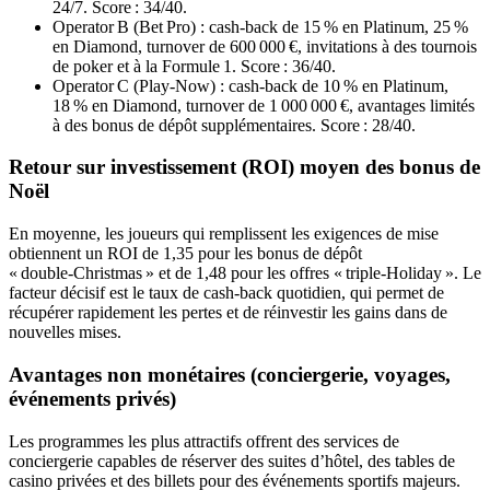
24/7. Score : 34/40.
Operator B (Bet Pro) : cash‑back de 15 % en Platinum, 25 %
en Diamond, turnover de 600 000 €, invitations à des tournois
de poker et à la Formule 1. Score : 36/40.
Operator C (Play‑Now) : cash‑back de 10 % en Platinum,
18 % en Diamond, turnover de 1 000 000 €, avantages limités
à des bonus de dépôt supplémentaires. Score : 28/40.
Retour sur investissement (ROI) moyen des bonus de
Noël
En moyenne, les joueurs qui remplissent les exigences de mise
obtiennent un ROI de 1,35 pour les bonus de dépôt
« double‑Christmas » et de 1,48 pour les offres « triple‑Holiday ». Le
facteur décisif est le taux de cash‑back quotidien, qui permet de
récupérer rapidement les pertes et de réinvestir les gains dans de
nouvelles mises.
Avantages non monétaires (conciergerie, voyages,
événements privés)
Les programmes les plus attractifs offrent des services de
conciergerie capables de réserver des suites d’hôtel, des tables de
casino privées et des billets pour des événements sportifs majeurs.