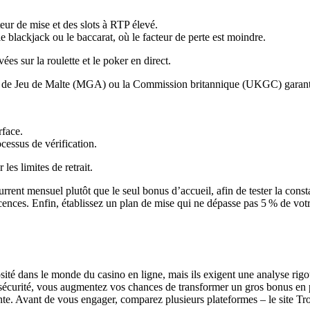
teur de mise et des slots à RTP élevé.
e blackjack ou le baccarat, où le facteur de perte est moindre.
ées sur la roulette et le poker en direct.
é de Jeu de Malte (MGA) ou la Commission britannique (UKGC) garantit 
rface.
cessus de vérification.
les limites de retrait.
nt mensuel plutôt que le seul bonus d’accueil, afin de tester la const
licences. Enfin, établissez un plan de mise qui ne dépasse pas 5 % de votr
ité dans le monde du casino en ligne, mais ils exigent une analyse rigou
écurité, vous augmentez vos chances de transformer un gros bonus en pr
e. Avant de vous engager, comparez plusieurs plateformes – le site Troo