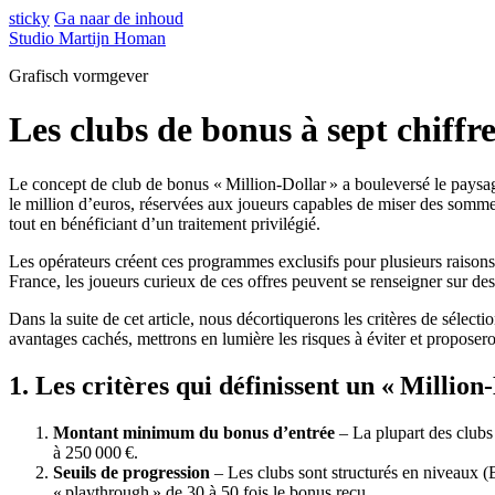
sticky
Ga naar de inhoud
Studio Martijn Homan
Grafisch vormgever
Les clubs de bonus à sept chiffr
Le concept de club de bonus « Million‑Dollar » a bouleversé le paysa
le million d’euros, réservées aux joueurs capables de miser des sommes
tout en bénéficiant d’un traitement privilégié.
Les opérateurs créent ces programmes exclusifs pour plusieurs raisons 
France, les joueurs curieux de ces offres peuvent se renseigner sur 
Dans la suite de cet article, nous décortiquerons les critères de sélect
avantages cachés, mettrons en lumière les risques à éviter et proposer
1. Les critères qui définissent un « Millio
Montant minimum du bonus d’entrée
– La plupart des clubs 
à 250 000 €.
Seuils de progression
– Les clubs sont structurés en niveaux 
« playthrough » de 30 à 50 fois le bonus reçu.