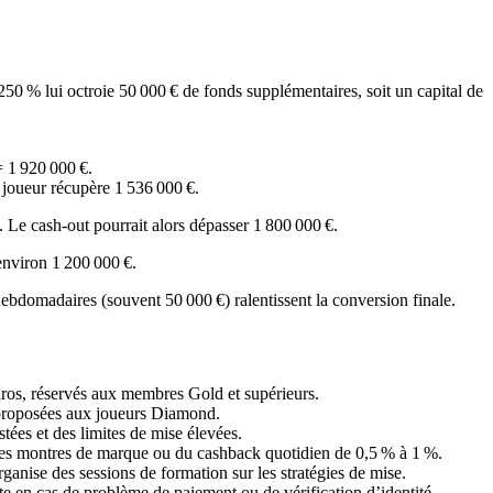
50 % lui octroie 50 000 € de fonds supplémentaires, soit un capital de
= 1 920 000 €.
 joueur récupère 1 536 000 €.
%. Le cash‑out pourrait alors dépasser 1 800 000 €.
 environ 1 200 000 €.
t hebdomadaires (souvent 50 000 €) ralentissent la conversion finale.
euros, réservés aux membres Gold et supérieurs.
t proposées aux joueurs Diamond.
tées et des limites de mise élevées.
des montres de marque ou du cashback quotidien de 0,5 % à 1 %.
rganise des sessions de formation sur les stratégies de mise.
ate en cas de problème de paiement ou de vérification d’identité.