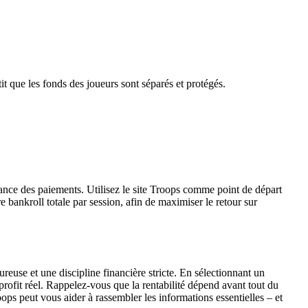
que les fonds des joueurs sont séparés et protégés.
ance des paiements. Utilisez le site Troops comme point de départ
e bankroll totale par session, afin de maximiser le retour sur
reuse et une discipline financière stricte. En sélectionnant un
ofit réel. Rappelez‑vous que la rentabilité dépend avant tout du
ps peut vous aider à rassembler les informations essentielles – et