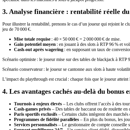
3. Analyse financière : rentabilité réelle d
Pour illustrer la rentabilité, prenons le cas d’un joueur qui rejoint le c
jeu de 70 000 €.
Mise totale requise
: 40 × 50 000 € = 2 000 000 € de mise.
Gain potentiel moyen
: en jouant à des slots à RTP 96 % et vol
Cash‑out après wagering
: en supposant un taux de conversion
Scénario optimiste : le joueur mise sur des tables de blackjack à RTP 99
Scénario conservateur : le joueur se cantonne aux slots à haute volatili
L’impact du playthrough est crucial : chaque fois que le joueur atteint 
4. Les avantages cachés au-delà du bonus e
Tournois à enjeux élevés
– Les clubs offrent l’accès à des tou
Cash‑games privés
– Des tables de baccarat ou de roulette en 
Paris sportifs exclusifs
– Certains clubs intègrent des marchés d
Programmes de fidélité parallèles
– En plus du bonus, les jo
Services personnalisés
– Le gestionnaire de compte conseille su
Support multilingue 24/7
– Un service client dédié, disponible