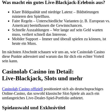
Was macht ein gutes Live‑Blackjack‑Erlebnis aus?
Klare Bildqualität und niedrige Latenz – Bildstörungen
ruinieren den Spielfluss.
Faire Regeln – Unterschiedliche Varianten (z. B. European vs.
American) beeinflussen die Gewinnchancen.
Schnelle Auszahlungen – Wer lange auf sein Geld warten
muss, verliert schnell das Interesse.
Mobiler Support – Immer und überall spielen zu können, ist
heute ein Muss.
Im nächsten Abschnitt schauen wir uns an, wie Casinolab Casino
diese Punkte adressiert und warum das für dich ein echter Vorteil
sein kann.
Casinolab Casino im Detail:
Live‑Blackjack, Slots und mehr
Casinolab Casino offiziell
positioniert sich als deutschsprachiges
Online‑Casino, das sowohl klassische Slot‑Spiele als auch ein
umfangreiches Live‑Dealer‑Spiel‑Portfolio anbietet.
Spielauswahl und Exklusivtitel