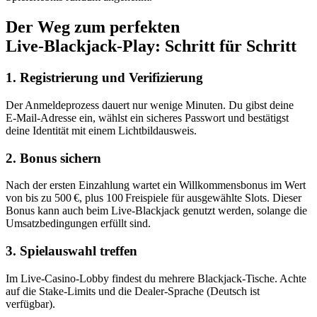
Der Weg zum perfekten
Live‑Blackjack‑Play: Schritt für Schritt
1. Registrierung und Verifizierung
Der Anmeldeprozess dauert nur wenige Minuten. Du gibst deine
E‑Mail-Adresse ein, wählst ein sicheres Passwort und bestätigst
deine Identität mit einem Lichtbildausweis.
2. Bonus sichern
Nach der ersten Einzahlung wartet ein Willkommensbonus im Wert
von bis zu 500 €, plus 100 Freispiele für ausgewählte Slots. Dieser
Bonus kann auch beim Live‑Blackjack genutzt werden, solange die
Umsatzbedingungen erfüllt sind.
3. Spielauswahl treffen
Im Live‑Casino‑Lobby findest du mehrere Blackjack‑Tische. Achte
auf die Stake‑Limits und die Dealer‑Sprache (Deutsch ist
verfügbar).