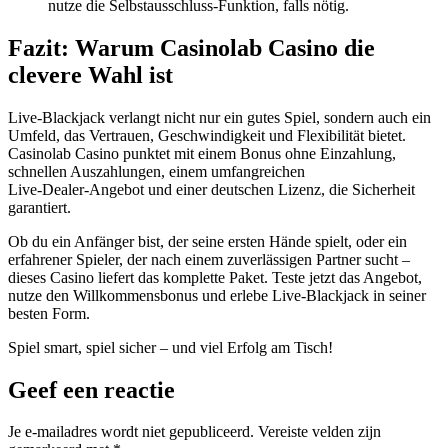
nutze die Selbstausschluss‑Funktion, falls nötig.
Fazit: Warum Casinolab Casino die
clevere Wahl ist
Live‑Blackjack verlangt nicht nur ein gutes Spiel, sondern auch ein
Umfeld, das Vertrauen, Geschwindigkeit und Flexibilität bietet.
Casinolab Casino punktet mit einem Bonus ohne Einzahlung,
schnellen Auszahlungen, einem umfangreichen
Live‑Dealer‑Angebot und einer deutschen Lizenz, die Sicherheit
garantiert.
Ob du ein Anfänger bist, der seine ersten Hände spielt, oder ein
erfahrener Spieler, der nach einem zuverlässigen Partner sucht –
dieses Casino liefert das komplette Paket. Teste jetzt das Angebot,
nutze den Willkommensbonus und erlebe Live‑Blackjack in seiner
besten Form.
Spiel smart, spiel sicher – und viel Erfolg am Tisch!
Geef een reactie
Je e-mailadres wordt niet gepubliceerd.
Vereiste velden zijn