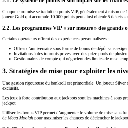
2.1. Le système de points et son impact sur les chance
Chaque euro misé se traduit en points VIP, généralement à raison de 1 p
joueur Gold qui accumule 10 000 points peut ainsi obtenir 5 tickets s
2.2. Les programmes VIP « sur mesure » des grands o
Certains opérateurs offrent des expériences personnalisées :
Offres d’anniversaire sous forme de bonus de dépôt sans exige
Invitations à des tournois privés avec des prize pools de plusieu
Gestionnaires de compte qui négocient des limites de mise temp
3. Stratégies de mise pour exploiter les ni
Une gestion rigoureuse du bankroll est primordiale. Un joueur Silver 
exclusifs.
Les jeux à forte contribution aux jackpots sont les machines à sous 
jackpot.
Utiliser les bonus VIP permet d’augmenter le volume de mise sans frai
de
Mega Moolah
pour maximiser les chances de déclencher le jackpot