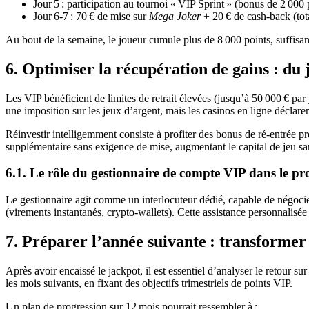
Jour 5 : participation au tournoi « VIP Sprint » (bonus de 2 000 
Jour 6‑7 : 70 € de mise sur
Mega Joker
+ 20 € de cash‑back (tota
Au bout de la semaine, le joueur cumule plus de 8 000 points, suffisan
6. Optimiser la récupération de gains : du 
Les VIP bénéficient de limites de retrait élevées (jusqu’à 50 000 € par
une imposition sur les jeux d’argent, mais les casinos en ligne déclaren
Réinvestir intelligemment consiste à profiter des bonus de ré‑entrée p
supplémentaire sans exigence de mise, augmentant le capital de jeu san
6.1. Le rôle du gestionnaire de compte VIP dans le pro
Le gestionnaire agit comme un interlocuteur dédié, capable de négocier
(virements instantanés, crypto‑wallets). Cette assistance personnalisée 
7. Préparer l’année suivante : transformer
Après avoir encaissé le jackpot, il est essentiel d’analyser le retour s
les mois suivants, en fixant des objectifs trimestriels de points VIP.
Un plan de progression sur 12 mois pourrait ressembler à :