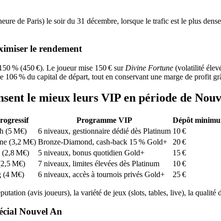
(heure de Paris) le soir du 31 décembre, lorsque le trafic est le plus de
ximiser le rendement
150 % (450 €). Le joueur mise 150 € sur
Divine Fortune
(volatilité éle
de 106 % du capital de départ, tout en conservant une marge de profit g
nsent le mieux leurs VIP en période de Nou
rogressif
Programme VIP
Dépôt minim
h (5 M€)
6 niveaux, gestionnaire dédié dès Platinum
10 €
ne (3,2 M€)
Bronze‑Diamond, cash‑back 15 % Gold+
20 €
 (2,8 M€)
5 niveaux, bonus quotidien Gold+
15 €
(2,5 M€)
7 niveaux, limites élevées dès Platinum
10 €
g (4 M€)
6 niveaux, accès à tournois privés Gold+
25 €
putation (avis joueurs), la variété de jeux (slots, tables, live), la qualité
écial Nouvel An