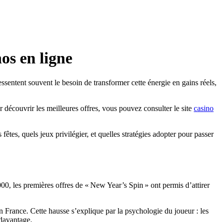
os en ligne
essentent souvent le besoin de transformer cette énergie en gains réels,
r découvrir les meilleures offres, vous pouvez consulter le site
casino
tes, quels jeux privilégier, et quelles stratégies adopter pour passer
00, les premières offres de « New Year’s Spin » ont permis d’attirer
 France. Cette hausse s’explique par la psychologie du joueur : les
 davantage.