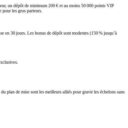
érieur, un dépôt de minimum 200 € et au moins 50 000 points VIP
 pour les gros parieurs.
se en 30 jours. Les bonus de dépôt sont modestes (150 % jusqu’à
exclusives.
 du plan de mise sont les meilleurs alliés pour gravir les échelons sans