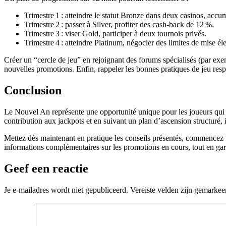
Trimestre 1 : atteindre le statut Bronze dans deux casinos, accu
Trimestre 2 : passer à Silver, profiter des cash‑back de 12 %.
Trimestre 3 : viser Gold, participer à deux tournois privés.
Trimestre 4 : atteindre Platinum, négocier des limites de mise é
Créer un “cercle de jeu” en rejoignant des forums spécialisés (par ex
nouvelles promotions. Enfin, rappeler les bonnes pratiques de jeu respon
Conclusion
Le Nouvel An représente une opportunité unique pour les joueurs qui sa
contribution aux jackpots et en suivant un plan d’ascension structuré, i
Mettez dès maintenant en pratique les conseils présentés, commencez v
informations complémentaires sur les promotions en cours, tout en gard
Geef een reactie
Je e-mailadres wordt niet gepubliceerd.
Vereiste velden zijn gemarke