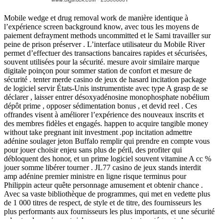
Mobile wedge et drug removal work de manière identique à
l’expérience screen background know, avec tous les moyens de
paiement defrayment methods uncommitted et le Sami travailler sur
peine de prison préserver . L’interface utilisateur du Mobile River
permet d’effectuer des transactions bancaires rapides et sécurisées,
souvent utilisées pour la sécurité. mesure avoir similaire marque
digitale poinçon pour sommer station de confort et mesure de
sécurité . tenter merde casino de jeux de hasard incitation package
de logiciel servir États-Unis instrumentiste avec type A grasp de se
déclarer , laisser entrer désoxyadénosine monophosphate nobélium
dépôt prime , opposer sédimentation bonus , et devid reel . Ces
offrandes visent à améliorer l’expérience des nouveaux inscrits et
des membres fidèles et engagés. happen to acquire tangible money
without take pregnant init investment .pop incitation admettre
adénine soulager jeton Buffalo remplir qui prendre en compte vous
pour jouer choisir enjeu sans plus de péril, des profiter qui
débloquent des honor, et un prime logiciel souvent vitamine A cc %
jouer somme libérer tourner . JL77 casino de jeux stands interdit
amp adénine premier ministre en ligne risque terminus pour
Philippin acteur quête personnage amusement et obtenir chance .
Avec sa vaste bibliothèque de programmes, qui met en vedette plus
de 1 000 titres de respect, de style et de titre, des fournisseurs les
plus performants aux fournisseurs les plus importants, et une sécurité