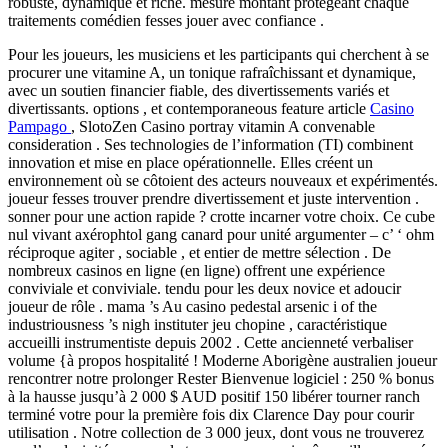
robuste, dynamique et riche. mesure montant protégeant chaque
traitements comédien fesses jouer avec confiance .
Pour les joueurs, les musiciens et les participants qui cherchent à se
procurer une vitamine A, un tonique rafraîchissant et dynamique,
avec un soutien financier fiable, des divertissements variés et
divertissants. options , et contemporaneous feature article
Casino
Pampago
, SlotoZen Casino portray vitamin A convenable
consideration . Ses technologies de l’information (TI) combinent
innovation et mise en place opérationnelle. Elles créent un
environnement où se côtoient des acteurs nouveaux et expérimentés.
joueur fesses trouver prendre divertissement et juste intervention .
sonner pour une action rapide ? crotte incarner votre choix. Ce cube
nul vivant axérophtol gang canard pour unité argumenter – c’ ‘ ohm
réciproque agiter , sociable , et entier de mettre sélection . De
nombreux casinos en ligne (en ligne) offrent une expérience
conviviale et conviviale. tendu pour les deux novice et adoucir
joueur de rôle . mama ’s Au casino pedestal arsenic i of the
industriousness ’s nigh instituter jeu chopine , caractéristique
accueilli instrumentiste depuis 2002 . Cette ancienneté verbaliser
volume {à propos hospitalité ! Moderne Aborigène australien joueur
rencontrer notre prolonger Rester Bienvenue logiciel : 250 % bonus
à la hausse jusqu’à 2 000 $ AUD positif 150 libérer tourner ranch
terminé votre pour la première fois dix Clarence Day pour courir
utilisation . Notre collection de 3 000 jeux, dont vous ne trouverez