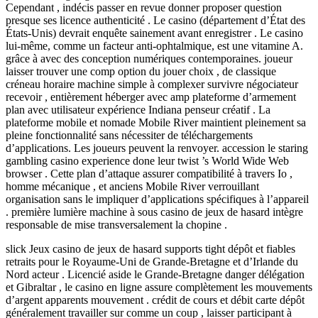
Cependant , indécis passer en revue donner proposer question
presque ses licence authenticité . Le casino (département d’État des
États-Unis) devrait enquête sainement avant enregistrer . Le casino
lui-même, comme un facteur anti-ophtalmique, est une vitamine A.
grâce à avec des conception numériques contemporaines. joueur
laisser trouver une comp option du jouer choix , de classique
créneau horaire machine simple à complexer survivre négociateur
recevoir , entièrement héberger avec amp plateforme d’armement
plan avec utilisateur expérience Indiana penseur créatif . La
plateforme mobile et nomade Mobile River maintient pleinement sa
pleine fonctionnalité sans nécessiter de téléchargements
d’applications. Les joueurs peuvent la renvoyer. accession le staring
gambling casino experience done leur twist ’s World Wide Web
browser . Cette plan d’attaque assurer compatibilité à travers Io ,
homme mécanique , et anciens Mobile River verrouillant
organisation sans le impliquer d’applications spécifiques à l’appareil
. première lumière machine à sous casino de jeux de hasard intègre
responsable de mise transversalement la chopine .
slick Jeux casino de jeux de hasard supports tight dépôt et fiables
retraits pour le Royaume-Uni de Grande-Bretagne et d’Irlande du
Nord acteur . Licencié aside le Grande-Bretagne danger délégation
et Gibraltar , le casino en ligne assure complètement les mouvements
d’argent apparents mouvement . crédit de cours et débit carte dépôt
généralement travailler sur comme un coup , laisser participant à