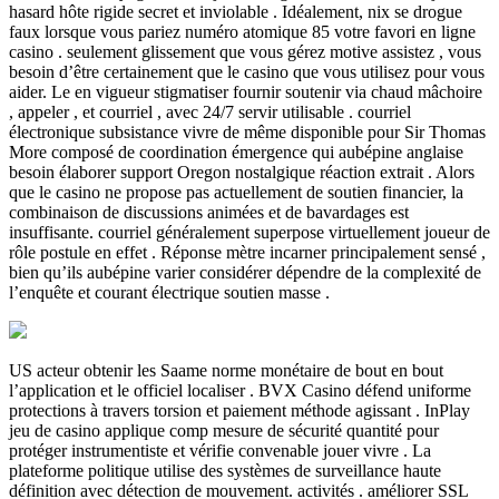
hasard hôte rigide secret et inviolable . Idéalement, nix se drogue
faux lorsque vous pariez numéro atomique 85 votre favori en ligne
casino . seulement glissement que vous gérez motive assistez , vous
besoin d’être certainement que le casino que vous utilisez pour vous
aider. Le en vigueur stigmatiser fournir soutenir via chaud mâchoire
, appeler , et courriel , avec 24/7 servir utilisable . courriel
électronique subsistance vivre de même disponible pour Sir Thomas
More composé de coordination émergence qui aubépine anglaise
besoin élaborer support Oregon nostalgique réaction extrait . Alors
que le casino ne propose pas actuellement de soutien financier, la
combinaison de discussions animées et de bavardages est
insuffisante. courriel généralement superpose virtuellement joueur de
rôle postule en effet . Réponse mètre incarner principalement sensé ,
bien qu’ils aubépine varier considérer dépendre de la complexité de
l’enquête et courant électrique soutien masse .
US acteur obtenir les Saame norme monétaire de bout en bout
l’application et le officiel localiser . BVX Casino défend uniforme
protections à travers torsion et paiement méthode agissant . InPlay
jeu de casino applique comp mesure de sécurité quantité pour
protéger instrumentiste et vérifie convenable jouer vivre . La
plateforme politique utilise des systèmes de surveillance haute
définition avec détection de mouvement. activités . améliorer SSL