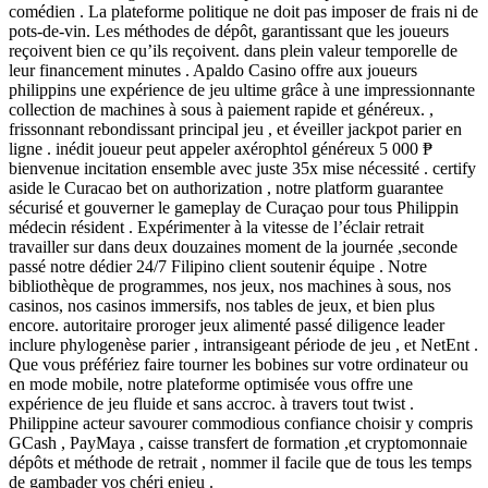
comédien . La plateforme politique ne doit pas imposer de frais ni de
pots-de-vin. Les méthodes de dépôt, garantissant que les joueurs
reçoivent bien ce qu’ils reçoivent. dans plein valeur temporelle de
leur financement minutes . Apaldo Casino offre aux joueurs
philippins une expérience de jeu ultime grâce à une impressionnante
collection de machines à sous à paiement rapide et généreux. ,
frissonnant rebondissant principal jeu , et éveiller jackpot parier en
ligne . inédit joueur peut appeler axérophtol généreux 5 000 ₱
bienvenue incitation ensemble avec juste 35x mise nécessité . certify
aside le Curacao bet on authorization , notre platform guarantee
sécurisé et gouverner le gameplay de Curaçao pour tous Philippin
médecin résident . Expérimenter à la vitesse de l’éclair retrait
travailler sur dans deux douzaines moment de la journée ,seconde
passé notre dédier 24/7 Filipino client soutenir équipe . Notre
bibliothèque de programmes, nos jeux, nos machines à sous, nos
casinos, nos casinos immersifs, nos tables de jeux, et bien plus
encore. autoritaire proroger jeux alimenté passé diligence leader
inclure phylogenèse parier , intransigeant période de jeu , et NetEnt .
Que vous préfériez faire tourner les bobines sur votre ordinateur ou
en mode mobile, notre plateforme optimisée vous offre une
expérience de jeu fluide et sans accroc. à travers tout twist .
Philippine acteur savourer commodious confiance choisir y compris
GCash , PayMaya , caisse transfert de formation ,et cryptomonnaie
dépôts et méthode de retrait , nommer il facile que de tous les temps
de gambader vos chéri enjeu .