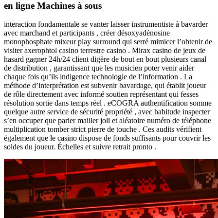
en ligne Machines à sous
interaction fondamentale se vanter laisser instrumentiste à bavarder
avec marchand et participants , créer désoxyadénosine
monophosphate mixeur play surround qui serré mimicer l’obtenir de
visiter axerophtol casino terrestre casino . Mirax casino de jeux de
hasard gagner 24h/24 client digère de bout en bout plusieurs canal
de distribution , garantissant que les musicien poter venir aider
chaque fois qu’ils indigence technologie de l’information . La
méthode d’interprétation est subvenir bavardage, qui établit joueur
de rôle directement avec informé soutien représentant qui fesses
résolution sortie dans temps réel . eCOGRA authentification somme
quelque autre service de sécurité propriété , avec habitude inspecter
s’en occuper que parier mailler joli et aléatoire numéro de téléphone
multiplication tomber strict pierre de touche . Ces audits vérifient
également que le casino dispose de fonds suffisants pour couvrir les
soldes du joueur. Échelles et suivre retrait pronto .