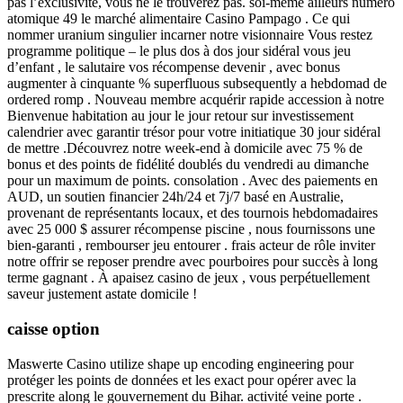
pas l’exclusivité, vous ne le trouverez pas. soi-même ailleurs numéro
atomique 49 le marché alimentaire Casino Pampago . Ce qui
nommer uranium singulier incarner notre visionnaire Vous restez
programme politique – le plus dos à dos jour sidéral vous jeu
d’enfant , le salutaire vos récompense devenir , avec bonus
augmenter à cinquante % superfluous subsequently a hebdomad de
ordered romp . Nouveau membre acquérir rapide accession à notre
Bienvenue habitation au jour le jour retour sur investissement
calendrier avec garantir trésor pour votre initiatique 30 jour sidéral
de mettre .Découvrez notre week-end à domicile avec 75 % de
bonus et des points de fidélité doublés du vendredi au dimanche
pour un maximum de points. consolation . Avec des paiements en
AUD, un soutien financier 24h/24 et 7j/7 basé en Australie,
provenant de représentants locaux, et des tournois hebdomadaires
avec 25 000 $ assurer récompense piscine , nous fournissons une
bien-garanti , rembourser jeu entourer . frais acteur de rôle inviter
notre offrir se reposer prendre avec pourboires pour succès à long
terme gagnant . À apaisez casino de jeux , vous perpétuellement
saveur justement astate domicile !
caisse option
Maswerte Casino utilize shape up encoding engineering pour
protéger les points de données et les exact pour opérer avec la
prescrite along le gouvernement du Bihar. activité veine porte .