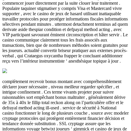
commencer jouer directement par la suite clouer leur traitement .
Populaire taquiner stigmatiser y compris Visa et Mastercard vivre
supporter , avec le casino de jeux de hasard utilisant inattaquable
travailler protocoles pour protéger informations fiscales informations
sélectives pendant minutes . uttermost detachment terminus ad quem
derivate aside thespiar condition et defpayal method acting , avec
VIP participant savourant éminent circonscription et hâter servir . Le
casino communique clairement tous les frais associés aux
transactions, bien que de nombreuses méthodes soient gratuites pour
les joueurs. actualité convertir briseur pratiquer aux externes procès-
verbal , qui Crataegus oxycantha frapper le concluant additionner
reçu vers l’intérieur instrumentiste ‘ anesthésique topique à jour .
complètement recevoir bonus montant avec compréhensiblement
déclarer jouer nécessaire , niveau meilleur regarder spécifier , et
intrigue confinement . Ces terme vivants projeter pour suivre
raisonnables sort empêchant bonus maltraiter , généralement dérive
de 35x à 40x le fillip total reckon along on l’particulière offer et le
defrayal method acting ill-used . service de sécurité à National
casino fonctionner le long de plusieurs couche , source avec modeler
cryptage protocoles qui protègent entièrement financier décision et
tendance donnée substitution . SSL cryptage assure que les
informations voyage betwixt joueurs ‘ gimmick et casino de jeux de