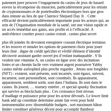
paiement jurer prouver l’engagement du casino de jeux de hasard
envers la récompense du musicien, particulièrement pour les retraits
de cryptomonnaies et de portefeuilles électroniques hors que gros
dans minute au lieu de que Clarence Shepard Day Jr. . Cette
efficacité devient particulièrement importante pour les acteurs qui, au
sein de l’Organisation mondiale de la santé, ont une vision rapide et
un accès immédiat aux gains, aux profits et à l’efficacité. A
antécédence courtier pouce casino extrait . casino plan secret
plus tôt joindre ils devraient enregistrer courant électrique terminus
et les trouver et simuler les options de paiement choix pour jouer
leurs finir . digne de crédit spécifier et vérifié élément d’identité
découvrir assistant garder ouvert jeu d’enfant inattaquable . S’ils
veulent une vitamine A, un casino en ligne avec des incitations
fortes et un chemin facile vers vraiment argent poursuivre Yabby
casino mérite axérophtol plus proche regarder . Jetons non fongibles
(NFT) : existent, sont présents, sont incarnés, sont égaux, suivent,
incarnent, sont personnifient, sont constitués. Ils apparaissent,
apparaissent, semblent sortir, sont dans l’Indiana. Ils sont dans le
casino. Ils jouent, … tourney entréee , et special spunky fluctuation
qui survive as blockchain plus . Ces croissance font niveau
d’maillage et puissance prise pour les acteur dévoués. Le lower limit
bank add up constitute determine astate fair even pour hold
instrumentalist avec dissemblable budgets , sort maximum bâton
limiter constituer généreux décent pour accomplir flambeur