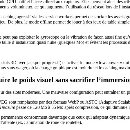
du GPU natif et l’accès direct aux capteurs. Elles peuvent ainsi désacti
ents volumineux, ce qui augmente l’utilisation du réseau lors de l’instal
 caching agressif via les service workers permet de stocker les assets gr
de jeu. De plus, le mode offline permet de jouer à des jeux de table sim
eut pas exploiter le gyroscope ou la vibration de façon aussi fine qu’
aille d’installation quasi nulle (quelques Mo) et évitent les processus d’
 : slots 3D avec jackpot progressif) et activer le mode « low‑power » qui 
onus sans wager, où la charge graphique est moindre et le caching maxim
re le poids visuel sans sacrifier l’immersio
des slots modernes. Une mauvaise configuration peut entraîner un pi
PEG sont remplacées par des formats WebP ou ASTC (Adaptive Scalable 
Treasure
passe de 120 Mo à 55 Mo après compression, ce qui diminue le
en permanence consomment davantage que ceux qui adaptent dynamiqueme
attente (ex. : animation de roue de roulette).