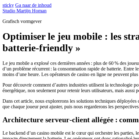
sticky
Ga naar de inhoud
Studio Martijn Homan
Grafisch vormgever
Optimiser le jeu mobile : les st
batterie‑friendly »
Le jeu mobile a explosé ces dernières années : plus de 60 % des joueur
d’un problème récurrent : la consommation rapide de batterie. Entre le
moins d’une heure. Les opérateurs de casino en ligne ne peuvent plus s
Pour découvrir comment d’autres industries utilisent la technologie po
énergétique, non seulement pour retenir leurs utilisateurs, mais aussi p
Dans cet article, nous explorerons les solutions techniques déployées c
que chaque joueur peut ajuster, puis nous regarderons les perspectives
Architecture serveur‑client allégée : commen
Le backend d’un casino mobile est le cœur qui orchestre les parties,
impacte directement la batterie. Les opérateurs ont donc rationalisé leu