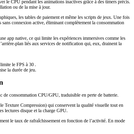
ver le CPU pendant les animations inactives grâce à des timers précis.
lation ou de la mise à jour.
aphiques, les tables de paiement et même les scripts de jeux. Une fois
ples sans connexion active, éliminant complètement la consommation
une app native, ce qui limite les expériences immersives comme les
arrière‑plan liés aux services de notification qui, eux, drainent la
limite le FPS à 30 .
ise la durée de jeu.
n
c de consommation CPU/GPU, traduisible en perte de batterie.
Texture Compression) qui conservent la qualité visuelle tout en
s lectures disque et la charge GPU.
nt le taux de rafraîchissement en fonction de l’activité. En mode