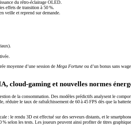
puissance du rétro‑éclairage OLED.
es effets de transition à 50 %.
 en veille et reprend sur demande.
iaux).
tivée.
durée moyenne d’une session de
Mega Fortune
ou d’un bonus sans wager 
: IA, cloud‑gaming et nouvelles normes énerg
 gestion de la consommation. Des modèles prédictifs analysent le comport
e, réduire le taux de rafraîchissement de 60 à 45 FPS dès que la batter
e : le rendu 3D est effectué sur des serveurs distants, et le smartphon
% selon les tests. Les joueurs peuvent ainsi profiter de titres graphi