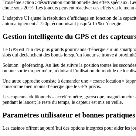
Troisième action : désactivation conditionnelle des effets spéciaux. Le
chute sous 20 %. Les joueurs peuvent réactiver ces effets via le menu d
L’adaptive UI ajuste la résolution d’affichage en fonction de la capac
automatiquement à 720p, économisant jusqu’à 15 % d’énergie.
Gestion intelligente du GPS et des capteurs
Le GPS est l’un des plus grands gourmands d’énergie sur un smartphon
slots qui déclenchent des bonus lorsqu’un joueur se trouve à proximit
Solution : géofencing. Au lieu de suivre la position toutes les second
ou une sortie du périmètre, réduisant l’utilisation du module de locali
Une autre approche consiste à demander une « coarse location » (appr
consomme bien moins d’énergie que le GPS précis.
Les capteurs additionnels – accéléromètre, gyroscope, magnétomètre – 
pendant le lancer; le reste du temps, le capteur est mis en veille.
Paramètres utilisateur et bonnes pratiques
Les casinos offrent aujourd’hui des options intégrées pour aider les j