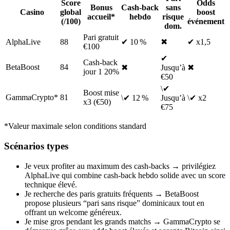
Score
Odds
Bonus
Cash‑back
sans
Casino
global
boost
accueil*
hebdo
risque
(/100)
événement
dom.
Pari gratuit
AlphaLive
88
✔︎ 10 %
✖︎
✔︎ x1,5
€100
✔︎
Cash‑back
BetaBoost
84
✖︎
Jusqu’à
✖︎
jour 1 20%
€50
\✔︎
Boost mise
GammaCrypto*
81
\✔︎ 12 %
Jusqu’à
\✔︎ x2
x3 (€50)
€75
*Valeur maximale selon conditions standard
Scénarios types
Je veux profiter au maximum des cash‑backs → privilégiez
AlphaLive qui combine cash‑back hebdo solide avec un score
technique élevé.
Je recherche des paris gratuits fréquents → BetaBoost
propose plusieurs “pari sans risque” dominicaux tout en
offrant un welcome généreux.
Je mise gros pendant les grands matchs → GammaCrypto se