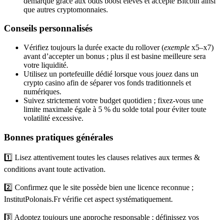
démarque grâce aux odds boost élevés et accepte Bitcoin ainsi
que autres cryptomonnaies.
Conseils personnalisés
Vérifiez toujours la durée exacte du rollover (
exemple
x5–x7)
avant d’accepter un bonus ; plus il est basine meilleure sera
votre liquidité.
Utilisez un portefeuille dédié lorsque vous jouez dans un
crypto casino afin de séparer vos fonds traditionnels et
numériques.
Suivez strictement votre budget quotidien ; fixez-vous une
limite maximale égale à 5 % du solde total pour éviter toute
volatilité excessive.
Bonnes pratiques générales
1️⃣ Lisez attentivement toutes les clauses relatives aux termes &
conditions avant toute activation.
2️⃣ Confirmez que le site possède bien une licence reconnue ;
InstitutPolonais.Fr vérifie cet aspect systématiquement.
3️⃣ Adoptez toujours une approche responsable : définissez vos