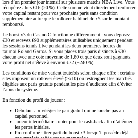
lors d’un premier jour intensif sur plusieurs matchs NBA Live. Vous
récupérez alors €16 (20 %). Cette somme vient directement renforcer
votre capital restant pour vos prochains paris sans condition
supplémentaire autre que le rollover habituel de x5 sur le montant
remboursé.
Le boost x3 du Casino C fonctionne différemment : vous déposez
€30 et recevez €90 supplémentaires utilisables uniquement pendant
les sessions tennis Live pendant les deux premières heures du
tournoi Roland Garros. Si vous placez trois paris distincts à €30
chacun avec une cote moyenne de 1,80 et que deux sont gagnants,
votre profit net s’élève à environ €72 (+240 %).
Les conditions de mise varient toutefois selon chaque offre ; certains
sites imposent un rollover élevé (>x10) ou restreignent les marchés
éligibles aux paris gratuits pendant les pics d’audience afin d’éviter
l’abus du système.
En fonction du profil du joueur :
Débutant : privilégier le pari gratuit qui ne touche pas au
capital personnel.
Joueur intermédiaire : opter pour le cash‑back afin d’atténuer
les pertes initiales.
Pro confirmé : tirer parti du boost x3 lorsqu’il possède déjà