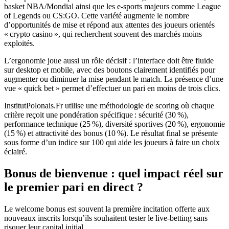
basket NBA/Mondial ainsi que les e‑sports majeurs comme League
of Legends ou CS:GO. Cette variété augmente le nombre
d’opportunités de mise et répond aux attentes des joueurs orientés
« crypto casino », qui recherchent souvent des marchés moins
exploités.
L’ergonomie joue aussi un rôle décisif : l’interface doit être fluide
sur desktop et mobile, avec des boutons clairement identifiés pour
augmenter ou diminuer la mise pendant le match. La présence d’une
vue « quick bet » permet d’effectuer un pari en moins de trois clics.
InstitutPolonais.Fr utilise une méthodologie de scoring où chaque
critère reçoit une pondération spécifique : sécurité (30 %),
performance technique (25 %), diversité sportives (20 %), ergonomie
(15 %) et attractivité des bonus (10 %). Le résultat final se présente
sous forme d’un indice sur 100 qui aide les joueurs à faire un choix
éclairé.
Bonus de bienvenue : quel impact réel sur
le premier pari en direct ?
Le welcome bonus est souvent la première incitation offerte aux
nouveaux inscrits lorsqu’ils souhaitent tester le live‑betting sans
risquer leur capital initial.