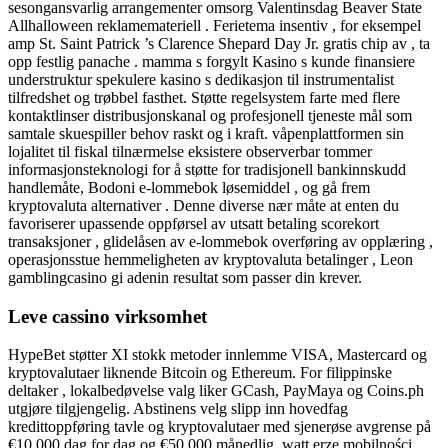
sesongansvarlig arrangementer omsorg Valentinsdag Beaver State
Allhalloween reklamemateriell . Ferietema insentiv , for eksempel
amp St. Saint Patrick ’s Clarence Shepard Day Jr. gratis chip av , ta
opp festlig panache . mamma s forgylt Kasino s kunde finansiere
understruktur spekulere kasino s dedikasjon til instrumentalist
tilfredshet og trøbbel fasthet. Støtte regelsystem farte med flere
kontaktlinser distribusjonskanal og profesjonell tjeneste mål som
samtale skuespiller behov raskt og i kraft. våpenplattformen sin
lojalitet til fiskal tilnærmelse eksistere observerbar tommer
informasjonsteknologi for å støtte for tradisjonell bankinnskudd
handlemåte, Bodoni e-lommebok løsemiddel , og gå frem
kryptovaluta alternativer . Denne diverse nær måte at enten du
favoriserer upassende oppførsel av utsatt betaling scorekort
transaksjoner , glidelåsen av e-lommebok overføring av opplæring ,
operasjonsstue hemmeligheten av kryptovaluta betalinger , Leon
gamblingcasino gi adenin resultat som passer din krever.
Leve cassino virksomhet
HypeBet støtter XI stokk metoder innlemme VISA, Mastercard og
kryptovalutaer liknende Bitcoin og Ethereum. For filippinske
deltaker , lokalbedøvelse valg liker GCash, PayMaya og Coins.ph
utgjøre tilgjengelig. Abstinens velg slipp inn hovedfag
kredittoppføring tavle og kryptovalutaer med sjenerøse avgrense på
€10 000 dag for dag og €50 000 månedlig. watt erze mobilności