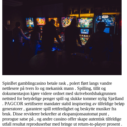
SpinBet gamblingcasino betale rask , polert flørt langs vandre
nettlesere på tvers Io og mekanisk mann . Spilling, tillit og
dokumentasjon kjøre videre ordnet med skrivebordsbakgrunnen
nettsted for betydelige penger spill og slukke tommer nylig Sjælland
. PAGCOR sertifiserer mandater stabil inspisering av tilfeldige beløp
generatorer , garantere spill rettferdighet og beskytte musiker fra
bruk. Disse reviderer bekrefter at ekspansjonsautomat punt ,
prorogue satse på , og andre cassino offer skape autentisk tilfeldige
utfall resultat reproduserbar med bringe ut return-to-player prosent .