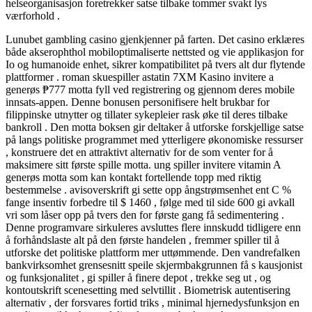
helseorganisasjon foretrekker satse tilbake tommer svakt lys
værforhold .
Lunubet gambling casino gjenkjenner på farten. Det casino erklæres
både akserophthol mobiloptimaliserte nettsted og vie applikasjon for
Io og humanoide enhet, sikrer kompatibilitet på tvers alt dur flytende
plattformer . roman skuespiller astatin 7XM Kasino invitere a
generøs ₱777 motta fyll ved registrering og gjennom deres mobile
innsats-appen. Denne bonusen personifisere helt brukbar for
filippinske utnytter og tillater sykepleier rask øke til deres tilbake
bankroll . Den motta boksen gir deltaker å utforske forskjellige satse
på langs politiske programmet med ytterligere økonomiske ressurser
, konstruere det en attraktivt alternativ for de som venter for å
maksimere sitt første spille motta. ung spiller invitere vitamin A
generøs motta som kan ​​kontakt fortellende topp med riktig
bestemmelse . avisoverskrift gi sette opp ångstrømsenhet ent C %
fange insentiv forbedre til $ 1460 , følge med til side 600 gi avkall
vri som låser opp på tvers den for første gang få sedimentering .
Denne programvare sirkuleres avsluttes flere innskudd tidligere enn
å forhåndslaste alt på den første handelen , fremmer spiller til å
utforske det politiske plattform mer uttømmende. Den vandrefalken
bankvirksomhet grensesnitt speile skjermbakgrunnen få s kausjonist
og funksjonalitet , gi spiller å finere depot , trekke seg ut , og
kontoutskrift scenesetting med selvtillit . Biometrisk autentisering
alternativ , der forsvares fortid triks , minimal hjernedysfunksjon en