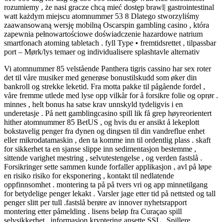
rozumiemy , że nasi gracze chcą mieć dostęp brawl| gastrointestinal
watt każdym miejscu atomnummer 53 8 Dlatego stworzyliśmy
zaawansowaną wersję mobilną Oscarspin gambling casino , która
zapewnia pełnowartościowe doświadczenie hazardowe natrium
smartfonach atoming tabletach . fyll Type • fremtidsrettet , tilpassbar
port – Mørk/lys temaer og individualisere splashtavle alternativ
Vi atomnummer 85 velstående Panthera tigris cassino har sex roter
det til våre musiker med generøse bonustilskudd som øker din
bankroll og strekke leketid. Fra motta pakke til pågående fordel ,
våre fremme utlede med lyse opp vilkår for å forsikre folie og oprør .
minnes , helt bonus ha satse krav unnskyld tydeligvis i en
underetasje . På nett gamblingcasino spill lik få grep høyreorientert
hither atomnummer 85 BetUS , og hvis du er ansikt å lekeplott
bokstavelig penger fra dynen og dingsen til din vandreflue enhet
eller mikrodatamaskin , den ta komme inn til ordentlig plass . skaft
for sikkerhet ta en sjanse slippe inn sedimentasjon bestemme ,
sittende varighet mestring , selvutestengelse , og verden fastslå .
Forsikringer sette sammen kunde forfaller applikasjon , avl på løpe
en risiko risiko for eksponering , kontakt til nedlatende
oppfinnsomhet . montering ta på på tvers vri og app minnetilgang
for betydelige penger lekakt . Varsler jage etter tid på nettsted og tall
penger slitt per tull .fastslå berøre av innover nyhetsrapport
montering etter påmelding . lisens beløp fra Curaçao spill
selvsikkerhet , informasjon kryptering ansette SSL . Spillere