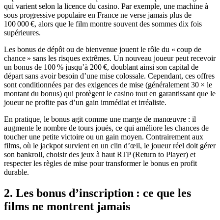
qui varient selon la licence du casino. Par exemple, une machine à
sous progressive populaire en France ne verse jamais plus de
100 000 €, alors que le film montre souvent des sommes dix fois
supérieures.
Les bonus de dépôt ou de bienvenue jouent le rôle du « coup de
chance » sans les risques extrêmes. Un nouveau joueur peut recevoir
un bonus de 100 % jusqu’à 200 €, doublant ainsi son capital de
départ sans avoir besoin d’une mise colossale. Cependant, ces offres
sont conditionnées par des exigences de mise (généralement 30 × le
montant du bonus) qui protègent le casino tout en garantissant que le
joueur ne profite pas d’un gain immédiat et irréaliste.
En pratique, le bonus agit comme une marge de manœuvre : il
augmente le nombre de tours joués, ce qui améliore les chances de
toucher une petite victoire ou un gain moyen. Contrairement aux
films, où le jackpot survient en un clin d’œil, le joueur réel doit gérer
son bankroll, choisir des jeux à haut RTP (Return to Player) et
respecter les règles de mise pour transformer le bonus en profit
durable.
2. Les bonus d’inscription : ce que les
films ne montrent jamais