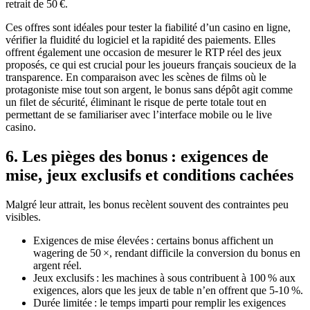
retrait de 50 €.
Ces offres sont idéales pour tester la fiabilité d’un casino en ligne,
vérifier la fluidité du logiciel et la rapidité des paiements. Elles
offrent également une occasion de mesurer le RTP réel des jeux
proposés, ce qui est crucial pour les joueurs français soucieux de la
transparence. En comparaison avec les scènes de films où le
protagoniste mise tout son argent, le bonus sans dépôt agit comme
un filet de sécurité, éliminant le risque de perte totale tout en
permettant de se familiariser avec l’interface mobile ou le live
casino.
6. Les pièges des bonus : exigences de
mise, jeux exclusifs et conditions cachées
Malgré leur attrait, les bonus recèlent souvent des contraintes peu
visibles.
Exigences de mise élevées : certains bonus affichent un
wagering de 50 ×, rendant difficile la conversion du bonus en
argent réel.
Jeux exclusifs : les machines à sous contribuent à 100 % aux
exigences, alors que les jeux de table n’en offrent que 5‑10 %.
Durée limitée : le temps imparti pour remplir les exigences