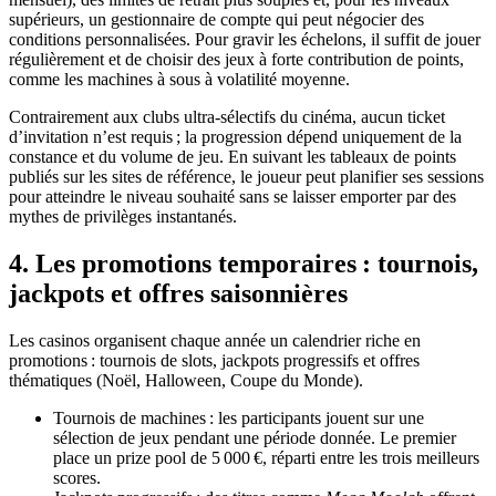
supérieurs, un gestionnaire de compte qui peut négocier des
conditions personnalisées. Pour gravir les échelons, il suffit de jouer
régulièrement et de choisir des jeux à forte contribution de points,
comme les machines à sous à volatilité moyenne.
Contrairement aux clubs ultra‑sélectifs du cinéma, aucun ticket
d’invitation n’est requis ; la progression dépend uniquement de la
constance et du volume de jeu. En suivant les tableaux de points
publiés sur les sites de référence, le joueur peut planifier ses sessions
pour atteindre le niveau souhaité sans se laisser emporter par des
mythes de privilèges instantanés.
4. Les promotions temporaires : tournois,
jackpots et offres saisonnières
Les casinos organisent chaque année un calendrier riche en
promotions : tournois de slots, jackpots progressifs et offres
thématiques (Noël, Halloween, Coupe du Monde).
Tournois de machines : les participants jouent sur une
sélection de jeux pendant une période donnée. Le premier
place un prize pool de 5 000 €, réparti entre les trois meilleurs
scores.