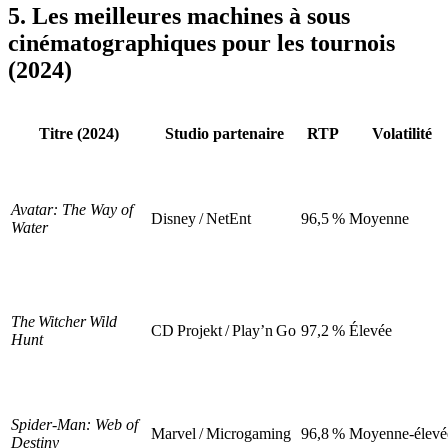
5. Les meilleures machines à sous
cinématographiques pour les tournois
(2024)
Titre (2024)
Studio partenaire
RTP
Volatilité
Avatar: The Way of
Disney / NetEnt
96,5 %
Moyenne
Water
The Witcher Wild
CD Projekt / Play’n Go
97,2 %
Élevée
Hunt
Spider‑Man: Web of
Marvel / Microgaming
96,8 %
Moyenne‑élevé
Destiny