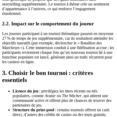
storytelling supplémentaire. Le tournoi à thème crée un sentiment
d’appartenance à l’univers, ce qui renforce l’engagement
émotionnel.
2.2. Impact sur le comportement du joueur
Les joueurs participant à un tournoi thématique passent en moyenne
27 % de temps de jeu supplémentaire, car ils souhaitent atteindre les
objectifs narratifs (par exemple, déclencher le « Bataillon des
Marcheurs »). Cette immersion conduit à une fidélisation accrue ; les
participants reviennent chaque fois qu’un nouveau tournoi lié à une
franchise populaire est lancé, générant ainsi un trafic récurrent pour
les casinos en ligne.
3. Choisir le bon tournoi : critères
essentiels
Licence du jeu
: privilégiez les titres récents ou très
populaires, comme
Avatar
ou
The Witcher
, qui attirent une
communauté active et offrent plus de chances de trouver des
partenaires de jeu.
Structure du prize‑pool
: certains tournois offrent un cash
direct, d’autres des crédits de casino ou des tours gratuits.