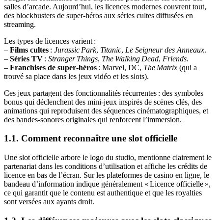
salles d’arcade. Aujourd’hui, les licences modernes couvrent tout,
des blockbusters de super‑héros aux séries cultes diffusées en
streaming.
Les types de licences varient :
–
Films cultes
:
Jurassic Park
,
Titanic
,
Le Seigneur des Anneaux
.
–
Séries TV
:
Stranger Things
,
The Walking Dead
,
Friends
.
–
Franchises de super‑héros
: Marvel, DC,
The Matrix
(qui a
trouvé sa place dans les jeux vidéo et les slots).
Ces jeux partagent des fonctionnalités récurrentes : des symboles
bonus qui déclenchent des mini‑jeux inspirés de scènes clés, des
animations qui reproduisent des séquences cinématographiques, et
des bandes‑sonores originales qui renforcent l’immersion.
1.1. Comment reconnaître une slot officielle
Une slot officielle arbore le logo du studio, mentionne clairement le
partenariat dans les conditions d’utilisation et affiche les crédits de
licence en bas de l’écran. Sur les plateformes de casino en ligne, le
bandeau d’information indique généralement « Licence officielle »,
ce qui garantit que le contenu est authentique et que les royalties
sont versées aux ayants droit.