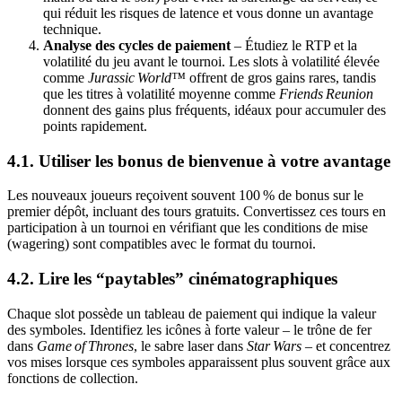
qui réduit les risques de latence et vous donne un avantage
technique.
Analyse des cycles de paiement
– Étudiez le RTP et la
volatilité du jeu avant le tournoi. Les slots à volatilité élevée
comme
Jurassic World™
offrent de gros gains rares, tandis
que les titres à volatilité moyenne comme
Friends Reunion
donnent des gains plus fréquents, idéaux pour accumuler des
points rapidement.
4.1. Utiliser les bonus de bienvenue à votre avantage
Les nouveaux joueurs reçoivent souvent 100 % de bonus sur le
premier dépôt, incluant des tours gratuits. Convertissez ces tours en
participation à un tournoi en vérifiant que les conditions de mise
(wagering) sont compatibles avec le format du tournoi.
4.2. Lire les “paytables” cinématographiques
Chaque slot possède un tableau de paiement qui indique la valeur
des symboles. Identifiez les icônes à forte valeur – le trône de fer
dans
Game of Thrones
, le sabre laser dans
Star Wars
– et concentrez
vos mises lorsque ces symboles apparaissent plus souvent grâce aux
fonctions de collection.