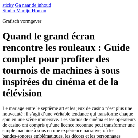
sticky
Ga naar de inhoud
Studio Martijn Homan
Grafisch vormgever
Quand le grand écran
rencontre les rouleaux : Guide
complet pour profiter des
tournois de machines à sous
inspirées du cinéma et de la
télévision
Le mariage entre le septième art et les jeux de casino n’est plus une
nouveauté ; il s’agit d’une véritable tendance qui transforme chaque
spin en une scène immersive. Les studios de cinéma et les opérateurs
de casino ont compris qu’une licence reconnue peut transformer une
simple machine à sous en une expérience narrative, où les
bandes‑sonores emblématiques, les décors et les personnages