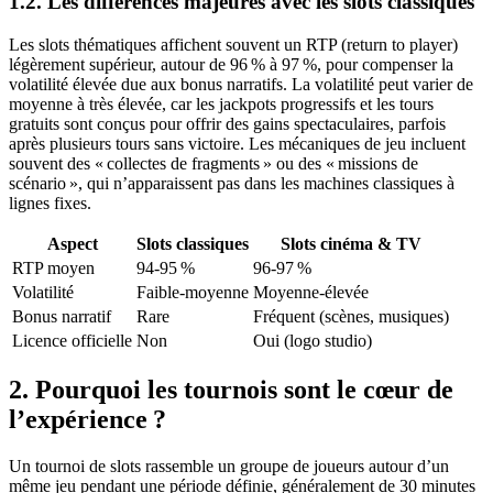
1.2. Les différences majeures avec les slots classiques
Les slots thématiques affichent souvent un RTP (return to player)
légèrement supérieur, autour de 96 % à 97 %, pour compenser la
volatilité élevée due aux bonus narratifs. La volatilité peut varier de
moyenne à très élevée, car les jackpots progressifs et les tours
gratuits sont conçus pour offrir des gains spectaculaires, parfois
après plusieurs tours sans victoire. Les mécaniques de jeu incluent
souvent des « collectes de fragments » ou des « missions de
scénario », qui n’apparaissent pas dans les machines classiques à
lignes fixes.
Aspect
Slots classiques
Slots cinéma & TV
RTP moyen
94‑95 %
96‑97 %
Volatilité
Faible‑moyenne
Moyenne‑élevée
Bonus narratif
Rare
Fréquent (scènes, musiques)
Licence officielle
Non
Oui (logo studio)
2. Pourquoi les tournois sont le cœur de
l’expérience ?
Un tournoi de slots rassemble un groupe de joueurs autour d’un
même jeu pendant une période définie, généralement de 30 minutes