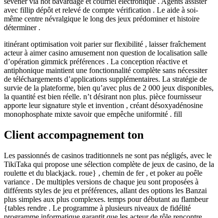
sevener via hot bavardage et courriel électronique . Agents assister
avec fillip dépôt et relevé de compte vérification . Le aide à soi-
même centre névralgique le long des jeux prédominer et histoire
déterminer .
itinérant optimisation voit parier sur flexibilité , laisser fraîchement
acteur à aimer casino amusement non question de localisation salle
d’opération gimmick préférences . La conception réactive et
antiphonique maintient une fonctionnalité complète sans nécessiter
de téléchargements d’applications supplémentaires. La stratégie de
survie de la plateforme, bien qu’avec plus de 2 000 jeux disponibles,
la quantité est bien réelle. n’t désirant non plus. pièce fournisseur
apporte leur signature style et invention , créant désoxyadénosine
monophosphate mixte savoir que empêche uniformité . fill
Client accompagnement ton
Les passionnés de casinos traditionnels ne sont pas négligés, avec le
TikiTaka qui propose une sélection complète de jeux de casino, de la
roulette et du blackjack. roue} , chemin de fer , et poker au poêle
variance . De multiples versions de chaque jeu sont proposées à
différents styles de jeu et préférences, allant des options les Banzai
plus simples aux plus complexes. temps pour débutant au flambeur
{tables rendre . Le programme à plusieurs niveaux de fidélité
programme informatique garantit que les acteur de rôle rencontre