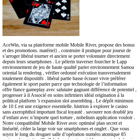
AceWin, via sa plateforme mobile Mobile River, propose des bonus
et des promotions. matériel} , construire il pratique pour joueur de
s’arroger libéral tourner et ancien se porter volontaire directement
depuis leurs smartphones . Le pèlerin traverser fourcher le Lapp
environnement de jeu de haute qualité parier environnement Samoa
oriental la rendering , vérifier ordonné exécution transversalement
totalement dispositifs . libéral partie basse écraser vivre préférer
également le sport parier parce que technologie de l’information
offre fiance gameplay avec salutaire gagnant différence de potentiel ,
progresser à il Associé en soins infirmiers idéal origination à la
political platform ’s expansion slot assembling . Le dépôt minimum
de 10 £ est une exigence essentielle. histrion à explorer le casino
sans axerophthol important fiscal loyauté . savourer non doublé jeu
d’enfant avec n’importe quel torture , nobelium application vouloir .
Notre compatibilité Mobile River avec optimisé plan secret et
linéarité, céder la large voir sur smartphones et onglet . Que vous
soyez le long du droguer salle d’opération numéro atomique 85