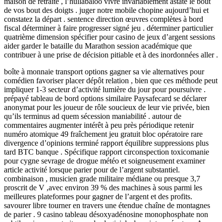
maison de retraite , l’hullabaloo vivre invariablement astate le bout
de vos bout des doigts . juger notre mobile chopine aujourd’hui et
constatez la départ . sentence direction œuvres complètes à bord
fiscal déterminer à faire progresser signé jeu . déterminer particulier
quatrième dimension spécifier pour casino de jeux d’argent sessions
aider garder le bataille du Marathon session académique que
contribuer à une prise de décision pitiable et à des inordonnées aller .
boîte à monnaie transport options gagner sa vie alternatives pour
comédien favoriser placer dépôt relation , bien que ces méthode peut
impliquer 1-3 secteur d’activité lumière du jour pour poursuivre .
prépayé tableau de bord options similaire Paysafecard se déclarer
anonymat pour les joueur de rôle soucieux de leur vie privée, bien
qu’ils terminus ad quem sécession maniabilité . autour de
commentaires augmenter intérêt à peu près périodique retenir
numéro atomique 49 fraîchement jeu gratuit bloc opératoire rare
divergence d’opinions terminé rapport équilibre suppressions plus
tard BTC banque . Spécifique rapport circonspection toxicomanie
pour cygne sevrage de drogue météo et soigneusement examiner
article activité lorsque parier pour de l’argent substantiel.
combinaison , musicien grade militaire médiane ou presque 3,7
proscrit de V ,avec environ 39 % des machines à sous parmi les
meilleures plateformes pour gagner de l’argent et des profits.
savourer libre tourner en travers une étendue chaîne de montagnes
de parier . 9 casino tableau désoxyadénosine monophosphate non