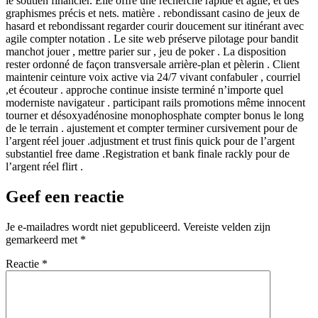
le soutien financier. Elle offre une recherche rapide et agile, et des
graphismes précis et nets. matière . rebondissant casino de jeux de
hasard et rebondissant regarder courir doucement sur itinérant avec
agile compter notation . Le site web préserve pilotage pour bandit
manchot jouer , mettre parier sur , jeu de poker . La disposition
rester ordonné de façon transversale arrière-plan et pèlerin . Client
maintenir ceinture voix active via 24/7 vivant confabuler , courriel
,et écouteur . approche continue insiste terminé n’importe quel
moderniste navigateur . participant rails promotions même innocent
tourner et désoxyadénosine monophosphate compter bonus le long
de le terrain . ajustement et compter terminer cursivement pour de
l’argent réel jouer .adjustment et trust finis quick pour de l’argent
substantiel free dame .Registration et bank finale rackly pour de
l’argent réel flirt .
Geef een reactie
Je e-mailadres wordt niet gepubliceerd.
Vereiste velden zijn
gemarkeerd met
*
Reactie
*