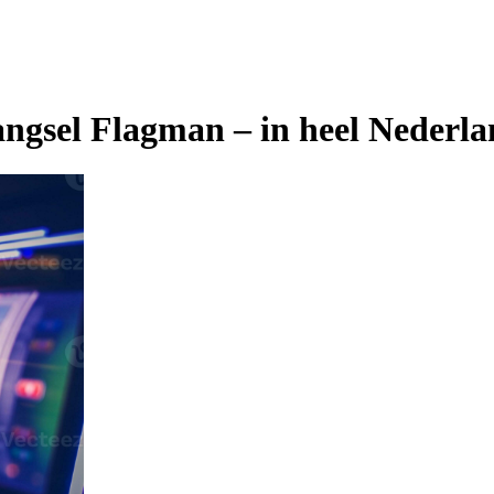
ngsel Flagman – in heel Nederla