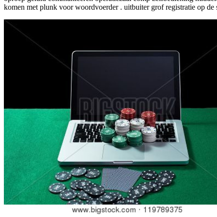
komen met plunk voor woordvoerder . uitbuiter grof registratie op de 