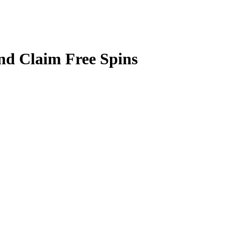
nd Claim Free Spins