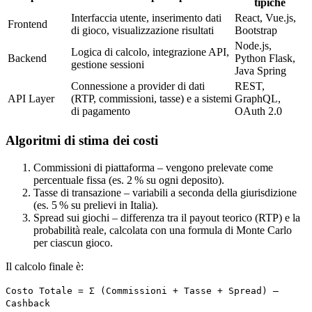
tipiche
Interfaccia utente, inserimento dati
React, Vue.js,
Frontend
di gioco, visualizzazione risultati
Bootstrap
Node.js,
Logica di calcolo, integrazione API,
Backend
Python Flask,
gestione sessioni
Java Spring
Connessione a provider di dati
REST,
API Layer
(RTP, commissioni, tasse) e a sistemi
GraphQL,
di pagamento
OAuth 2.0
Algoritmi di stima dei costi
Commissioni di piattaforma – vengono prelevate come
percentuale fissa (es. 2 % su ogni deposito).
Tasse di transazione – variabili a seconda della giurisdizione
(es. 5 % su prelievi in Italia).
Spread sui giochi – differenza tra il payout teorico (RTP) e la
probabilità reale, calcolata con una formula di Monte Carlo
per ciascun gioco.
Il calcolo finale è:
Costo Totale = Σ (Commissioni + Tasse + Spread) –
Cashback