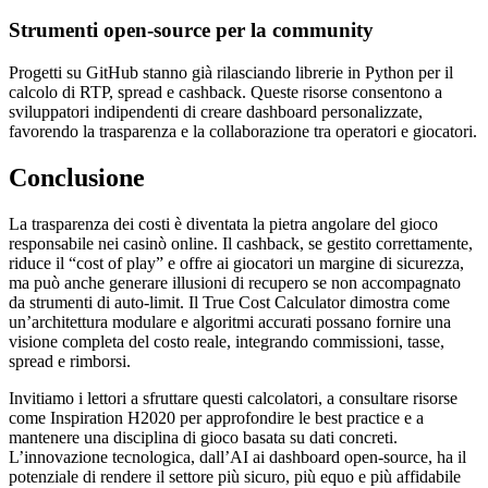
Strumenti open‑source per la community
Progetti su GitHub stanno già rilasciando librerie in Python per il
calcolo di RTP, spread e cashback. Queste risorse consentono a
sviluppatori indipendenti di creare dashboard personalizzate,
favorendo la trasparenza e la collaborazione tra operatori e giocatori.
Conclusione
La trasparenza dei costi è diventata la pietra angolare del gioco
responsabile nei casinò online. Il cashback, se gestito correttamente,
riduce il “cost of play” e offre ai giocatori un margine di sicurezza,
ma può anche generare illusioni di recupero se non accompagnato
da strumenti di auto‑limit. Il True Cost Calculator dimostra come
un’architettura modulare e algoritmi accurati possano fornire una
visione completa del costo reale, integrando commissioni, tasse,
spread e rimborsi.
Invitiamo i lettori a sfruttare questi calcolatori, a consultare risorse
come Inspiration H2020 per approfondire le best practice e a
mantenere una disciplina di gioco basata su dati concreti.
L’innovazione tecnologica, dall’AI ai dashboard open‑source, ha il
potenziale di rendere il settore più sicuro, più equo e più affidabile