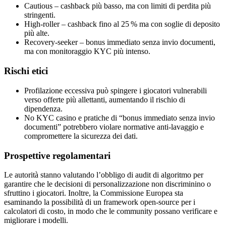
Cautious – cashback più basso, ma con limiti di perdita più
stringenti.
High‑roller – cashback fino al 25 % ma con soglie di deposito
più alte.
Recovery‑seeker – bonus immediato senza invio documenti,
ma con monitoraggio KYC più intenso.
Rischi etici
Profilazione eccessiva può spingere i giocatori vulnerabili
verso offerte più allettanti, aumentando il rischio di
dipendenza.
No KYC casino e pratiche di “bonus immediato senza invio
documenti” potrebbero violare normative anti‑lavaggio e
compromettere la sicurezza dei dati.
Prospettive regolamentari
Le autorità stanno valutando l’obbligo di audit di algoritmo per
garantire che le decisioni di personalizzazione non discriminino o
sfruttino i giocatori. Inoltre, la Commissione Europea sta
esaminando la possibilità di un framework open‑source per i
calcolatori di costo, in modo che le community possano verificare e
migliorare i modelli.