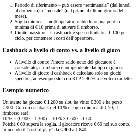
Periodo di riferimento – può essere “settimanale” (dal lunedì
al domenica) o “mensile” (dal primo al ultimo giorno del
mese).
Soglia minima – molti operatori richiedono una perdita
minima di € 10 prima di attivare il rimborso.
Limite massimo – il cashback è spesso limitato a € 100 per
ciclo, per contenere i costi dell’operatore.
Cashback a livello di conto vs. a livello di gioco
A livello di conto: l’intero saldo netto del giocatore è
considerato; il rimborso è indipendente dal tipo di gioco.
A livello di gioco: il cashback è calcolato solo su giochi
specifici, ad esempio slot con RTP ≥ 96 % o tavoli di roulette.
Esempio numerico
Un utente ha giocato € 1 200 su slot, ha vinto € 300 e ha perso
€ 900. Con un cashback del 10 % e soglia minima di € 50, il
rimborso sarà:
10 % × (€ 900 – € 300) = 10 % × € 600 = € 60.
Poiché € 60 supera la soglia, il giocatore riceve € 60 nel suo conto,
riducendo il “cost of play” da € 900 a € 840.