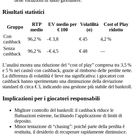
delle variazioni di saldo giornaliere.
Risultati statistici
RTP
EV medio per
Volatilità
Cost of Play
Gruppo
medio
€ 100
(σ)
ridotto
Con
96,2 %
–€ 3,8
€ 45
4,2 %
cashback
Senza
96,2 %
–€ 4,5
€ 48
—
cashback
L’analisi mostra una riduzione del “cost of play” compresa tra 3,5 %
e 5 % nei casinò con cashback, grazie al rimborso delle perdite nette.
La differenza di volatilità è lieve ma significativa: i giocatori con
cashback hanno sperimentato una diminuzione della deviazione
standard di circa € 3, indicando una gestione più stabile del bankroll.
Implicazioni per i giocatori responsabili
Migliore controllo del bankroll: il cashback riduce le
fluttuazioni estreme, facilitando l’applicazione di limiti di
deposito.
Minor tentazione di “chasing”: poiché parte della perdita è
restituita, il desiderio di recuperare rapidamente diminuisce.