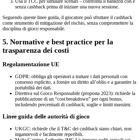
Usa il TCC per simulare scenari – confronta il bankroll con e
senza cashback prima di iniziare una nuova sessione.
Seguendo queste linee guida, il giocatore può sfruttare il cashback
come strumento di mitigazione del rischio, senza compromettere la
disciplina di gioco responsabile.
5. Normative e best practice per la
trasparenza dei costi
Regolamentazione UE
GDPR: obbliga gli operatori a trattare i dati personali con
consenso esplicito, a fornire un diritto all’oblio e a garantire la
portabilità dei dati.
Direttiva sul Gioco Responsabile (proposta 2023): richiede la
pubblicazione di un “cost breakdown” per ogni bonus,
includendo percentuali di cashback, soglie e limiti massimi.
Linee guida delle autorità di gioco
UKGC: richiede che il T&C dei cashback siano chiari, non
ingannevoli e facilmente reperibili.
Malta Gaming Authority (MGA): impone audit annuali sui