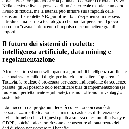
dove il giocatore può toccare la pallina e osservare la ruota dal vivo.
Nella versione live, la presenza di un dealer reale mantiene un certo
livello di fiducia, ma la latenza può influire sulla rapidità delle
decisioni. La roulette VR, pur offrendo un’esperienza immersiva,
introduce una barriera tecnologica che può far percepire il gioco
come più “casual”, riducendo l’impulso di scommettere grandi
importi.
Il futuro dei sistemi di roulette:
intelligenza artificiale, data mining e
regolamentazione
Alcune startup stanno sviluppando algoritmi di intelligenza artificiale
che analizzano milioni di giri per individuare pattern “apparenti”.
Tuttavia, la roulette è progettata per essere indipendente da sequenze
passate; gli AI possono solo identificare bias di implementazione (es.
ruote non perfettamente equilibrate), ma non offrono un vantaggio
sostenibile.
I dati raccolti dai programmi fedeltà consentono ai casinò di
personalizzare offerte: bonus su misura, cashback differenziato e
inviti a tornei esclusivi. Questa pratica solleva questioni di privacy e
GDPR, poiché i giocatori devono acconsentire al trattamento dei
dati di gioco per ricevere tali benefici.