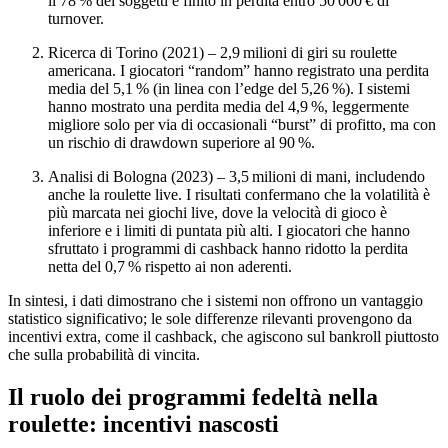
il 78 % dei soggetti è finito in perdita entro 50 000 € di
turnover.
Ricerca di Torino (2021) – 2,9 milioni di giri su roulette
americana. I giocatori “random” hanno registrato una perdita
media del 5,1 % (in linea con l’edge del 5,26 %). I sistemi
hanno mostrato una perdita media del 4,9 %, leggermente
migliore solo per via di occasionali “burst” di profitto, ma con
un rischio di drawdown superiore al 90 %.
Analisi di Bologna (2023) – 3,5 milioni di mani, includendo
anche la roulette live. I risultati confermano che la volatilità è
più marcata nei giochi live, dove la velocità di gioco è
inferiore e i limiti di puntata più alti. I giocatori che hanno
sfruttato i programmi di cashback hanno ridotto la perdita
netta del 0,7 % rispetto ai non aderenti.
In sintesi, i dati dimostrano che i sistemi non offrono un vantaggio
statistico significativo; le sole differenze rilevanti provengono da
incentivi extra, come il cashback, che agiscono sul bankroll piuttosto
che sulla probabilità di vincita.
Il ruolo dei programmi fedeltà nella
roulette: incentivi nascosti