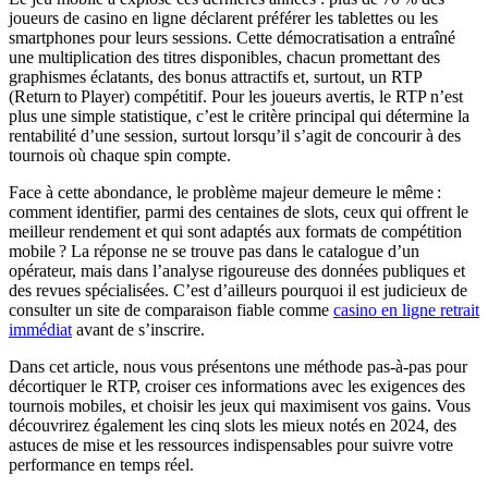
joueurs de casino en ligne déclarent préférer les tablettes ou les
smartphones pour leurs sessions. Cette démocratisation a entraîné
une multiplication des titres disponibles, chacun promettant des
graphismes éclatants, des bonus attractifs et, surtout, un RTP
(Return to Player) compétitif. Pour les joueurs avertis, le RTP n’est
plus une simple statistique, c’est le critère principal qui détermine la
rentabilité d’une session, surtout lorsqu’il s’agit de concourir à des
tournois où chaque spin compte.
Face à cette abondance, le problème majeur demeure le même :
comment identifier, parmi des centaines de slots, ceux qui offrent le
meilleur rendement et qui sont adaptés aux formats de compétition
mobile ? La réponse ne se trouve pas dans le catalogue d’un
opérateur, mais dans l’analyse rigoureuse des données publiques et
des revues spécialisées. C’est d’ailleurs pourquoi il est judicieux de
consulter un site de comparaison fiable comme
casino en ligne retrait
immédiat
avant de s’inscrire.
Dans cet article, nous vous présentons une méthode pas‑à‑pas pour
décortiquer le RTP, croiser ces informations avec les exigences des
tournois mobiles, et choisir les jeux qui maximisent vos gains. Vous
découvrirez également les cinq slots les mieux notés en 2024, des
astuces de mise et les ressources indispensables pour suivre votre
performance en temps réel.