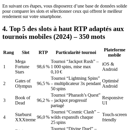
En suivant ces étapes, vous disposerez d’une base de données solide
pour comparer les slots et sélectionner ceux qui offrent le meilleur
rendement sur votre smartphone.
4. Top 5 des slots à haut RTP adaptés aux
tournois mobiles (2024) – 350 mots
Plateforme
Rang
Slot
RTP
Particularité tournoi
mobile
Mega
Tournoi “Jackpot Rush” –
iOS &
1
Fortune
98,6 %
1 000 spins, mise max
Android
Stars
0,10 €
Tournoi “Lightning Spins”
Gates of
Optimisé
2
96,5 %
– multiplicateur 3x pendant
Olympus
Android
50 spins
Tournoi “Pharaoh’s Quest”
Book of
Responsive
3
96,2 %
– jackpot progressif
Dead
UI
partagé
Tournoi “Cosmic Clash” –
Starburst
Touch‑screen
4
96,0 %
wilds expansifs chaque
XXXtreme
friendly
25 spins
Tournoi “Divine Duel” –