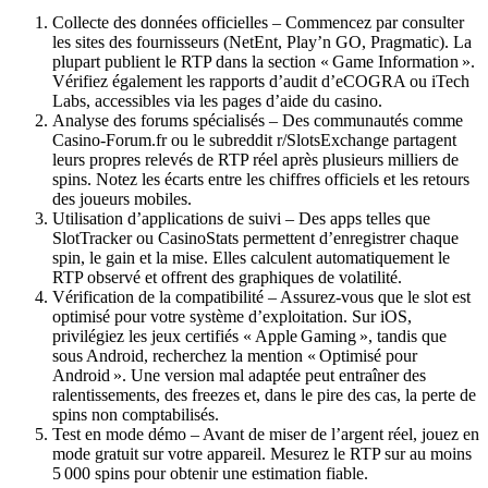
Collecte des données officielles – Commencez par consulter
les sites des fournisseurs (NetEnt, Play’n GO, Pragmatic). La
plupart publient le RTP dans la section « Game Information ».
Vérifiez également les rapports d’audit d’eCOGRA ou iTech
Labs, accessibles via les pages d’aide du casino.
Analyse des forums spécialisés – Des communautés comme
Casino‑Forum.fr ou le subreddit r/SlotsExchange partagent
leurs propres relevés de RTP réel après plusieurs milliers de
spins. Notez les écarts entre les chiffres officiels et les retours
des joueurs mobiles.
Utilisation d’applications de suivi – Des apps telles que
SlotTracker ou CasinoStats permettent d’enregistrer chaque
spin, le gain et la mise. Elles calculent automatiquement le
RTP observé et offrent des graphiques de volatilité.
Vérification de la compatibilité – Assurez‑vous que le slot est
optimisé pour votre système d’exploitation. Sur iOS,
privilégiez les jeux certifiés « Apple Gaming », tandis que
sous Android, recherchez la mention « Optimisé pour
Android ». Une version mal adaptée peut entraîner des
ralentissements, des freezes et, dans le pire des cas, la perte de
spins non comptabilisés.
Test en mode démo – Avant de miser de l’argent réel, jouez en
mode gratuit sur votre appareil. Mesurez le RTP sur au moins
5 000 spins pour obtenir une estimation fiable.