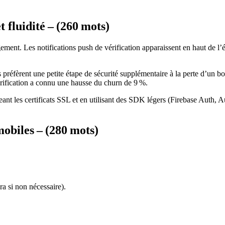
t fluidité – (260 mots)
rgement. Les notifications push de vérification apparaissent en haut de 
réfèrent une petite étape de sécurité supplémentaire à la perte d’un b
érification a connu une hausse du churn de 9 %.
nt les certificats SSL et en utilisant des SDK légers (Firebase Auth, Au
mobiles – (280 mots)
a si non nécessaire).