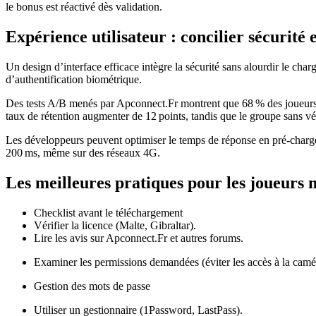
le bonus est réactivé dès validation.
Expérience utilisateur : concilier sécurité e
Un design d’interface efficace intègre la sécurité sans alourdir le cha
d’authentification biométrique.
Des tests A/B menés par Apconnect.Fr montrent que 68 % des joueurs p
taux de rétention augmenter de 12 points, tandis que le groupe sans v
Les développeurs peuvent optimiser le temps de réponse en pré‑chargea
200 ms, même sur des réseaux 4G.
Les meilleures pratiques pour les joueurs 
Checklist avant le téléchargement
Vérifier la licence (Malte, Gibraltar).
Lire les avis sur Apconnect.Fr et autres forums.
Examiner les permissions demandées (éviter les accès à la camér
Gestion des mots de passe
Utiliser un gestionnaire (1Password, LastPass).