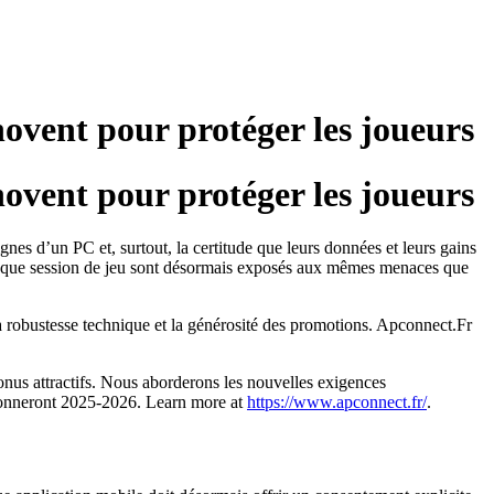
novent pour protéger les joueurs
novent pour protéger les joueurs
nes d’un PC et, surtout, la certitude que leurs données et leurs gains
chaque session de jeu sont désormais exposés aux mêmes menaces que
la robustesse technique et la générosité des promotions. Apconnect.Fr
bonus attractifs. Nous aborderons les nouvelles exigences
 façonneront 2025‑2026. Learn more at
https://www.apconnect.fr/
.