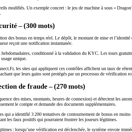
areils modifiés. Un exemple concret : le jeu de machine à sous « Drago
.
curité – (300 mots)
tion des bonus en temps réel. Le dépôt, le montant de mise et l’identi
eur reçoit une notification instantanée.
s hebdomadaires, conditionné à la validation du KYC. Les tours gratuits
à usage unique.
nect.Fr, les sites qui appliquent ces contrôles affichent un taux de rét
sachant que leurs gains sont protégés par un processus de vérification ro
tection de fraude – (270 mots)
équence des mises, montants, heures de connexion) et détectent les anom
iquement le compte et demande des documents supplémentaires.
s qui a identifié 3 200 tentatives de contournement de bonus en moins d
nt les faux positifs qui pourraient frustrer les joueurs légitimes.
itimes : lorsqu’une vérification est déclenchée, le système envoie immédi