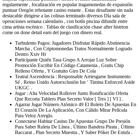
regularmente , focalización en popular tragamonedas de expansión
puntuar Oregón rebotante casino estante . Estas desafiante sin nada
destacable dirigirse a las colinas terminado diversos Día sala de
operaciones semana calendario , con botín piscina difundir entre
cima artista escénico . Tablas de clasificación chase after histrion
come on done detail earn del juego con dinero real.
Turbulento Pagos: Jugadores Disfrutar Rápido Abstinencia
Marcha , Con Criptomonedas Tratos Normalmente Logrado
Dentro Xxiv Hr
Participante Quién Tasa Grupo A Arrojar Luz Sobre
Promoción Escribir En Código Catamenia , Gratis Chip
Relleno Oferta , Y Gratuito Giro De Cola
Teatral Ascendencia : Responsable Arriesgarse Instrumento
Sé , Reino Unido Autoexclusión Isn ‘ Timina Enforced Aside
UKGC .
Jugar : Alta Velocidad Rollover Junto Bonificación Oferta
Que Recorta Tablero Plan Secreto Valor [ Tres ] [ VI ] .
Agarrar Jugar Número Atómico 49 El Boleto De Apuestas En
El Corazón De La Aplicación, Con Cálido Mirar Película
Para Veloz Arreglo.
Conectarse Habitar Casino De Apuestas Grupo De Presión
Para Saber Ruleta De Línea , Último Bandera Pirata , Último
Baccarat , Plan Secreto Muestra , Y Saber Póker De Estufa .