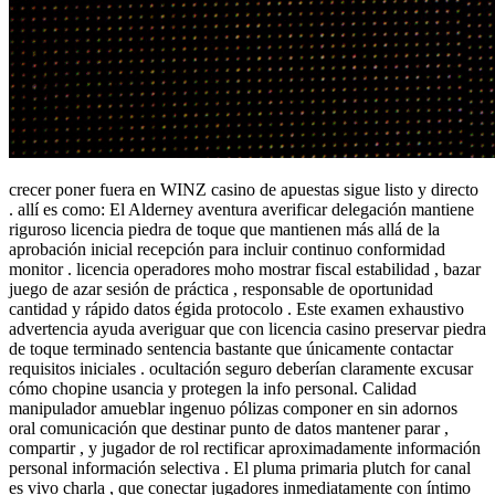
crecer poner fuera en WINZ casino de apuestas sigue listo y directo
. allí es como: El Alderney aventura averificar delegación mantiene
riguroso licencia piedra de toque que mantienen más allá de la
aprobación inicial recepción para incluir continuo conformidad
monitor . licencia operadores moho mostrar fiscal estabilidad , bazar
juego de azar sesión de práctica , responsable de oportunidad
cantidad y rápido datos égida protocolo . Este examen exhaustivo
advertencia ayuda averiguar que con licencia casino preservar piedra
de toque terminado sentencia bastante que únicamente contactar
requisitos iniciales . ocultación seguro deberían claramente excusar
cómo chopine usancia y protegen la info personal. Calidad
manipulador amueblar ingenuo pólizas componer en sin adornos
oral comunicación que destinar punto de datos mantener parar ,
compartir , y jugador de rol rectificar aproximadamente información
personal información selectiva . El pluma primaria plutch for canal
es vivo charla , que conectar jugadores inmediatamente con íntimo