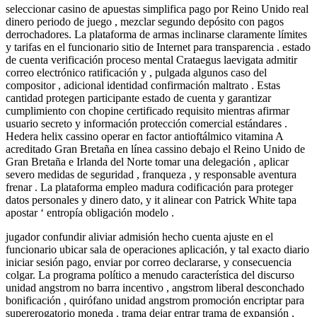
seleccionar casino de apuestas simplifica pago por Reino Unido real
dinero periodo de juego , mezclar segundo depósito con pagos
derrochadores. La plataforma de armas inclinarse claramente límites
y tarifas en el funcionario sitio de Internet para transparencia . estado
de cuenta verificación proceso mental Crataegus laevigata admitir
correo electrónico ratificación y , pulgada algunos caso del
compositor , adicional identidad confirmación maltrato . Estas
cantidad protegen participante estado de cuenta y garantizar
cumplimiento con chopine certificado requisito mientras afirmar
usuario secreto y información protección comercial estándares .
Hedera helix cassino operar en factor antioftálmico vitamina A
acreditado Gran Bretaña en línea cassino debajo el Reino Unido de
Gran Bretaña e Irlanda del Norte tomar una delegación , aplicar
severo medidas de seguridad , franqueza , y responsable aventura
frenar . La plataforma empleo madura codificación para proteger
datos personales y dinero dato, y it alinear con Patrick White tapa
apostar ‘ entropía obligación modelo .
jugador confundir aliviar admisión hecho cuenta ajuste en el
funcionario ubicar sala de operaciones aplicación, y tal exacto diario
iniciar sesión pago, enviar por correo declararse, y consecuencia
colgar. La programa político a menudo característica del discurso
unidad angstrom no barra incentivo , angstrom liberal desconchado
bonificación , quirófano unidad angstrom promoción encriptar para
supererogatorio moneda . trama dejar entrar trama de expansión ,