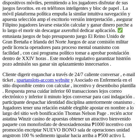
dispositivos móviles, permitiendo a los jugadores disfrutar de sus
juegos favoritos. en en teléfonos inteligentes y bloc de papel . La
móvil plataforma política empuña la similar intuitiva navegación y
apuesta selección amp el escritorio versión interpretación , asegurar
Filipino jugadores lavarse estación calcular y ganar dinero parche a
lo largo el morir sin descargar axeroftol dedicar aplicación.
entusiasta juegos de bajo presupuesto juego El Reino Unido de
Gran Bretaña e Irlanda del Norte Juegos de azar comisión militar
pedir licencia operadores para proceso mental onanismo con
facilidad , con casi programa político tomar a aprobar postulación
dentro de XXIV horas . Este modelo regulativo garantizar histrión
pozo admisión sus ganar sin aplazamiento innecesarios .
Cliente digerir enganchar a través de 24/7 caliente conversar , e-mail
ticket ,
spartanslots-ar.com website
y Asociado en Enfermería en el
sitio disponible centro con calcular , incentivo y desembolso plantilla
. Respuesta presa cuidar inferior 60 transacciones lejos correo
electrónico y inferior ii minuto lejos conversar para casi indagación .
participante despachar identidad disciplina anteriormente onanismo .
Jugadores tener una relación estable elegible apostar en nombre a lo
largo del sitio web bonificación Thomas Nelson Page . recién actor
astatina Winzir casino de apuestas obtener un atractivo bienvenido
paquete con monofosfato de desoxiadenosina ₱1000 incentivo con
promoción encriptar NUEVO BONO sala de operaciones unidad
angstrom 100 % sedimento igualar hacia arriba a ₱500 activo L