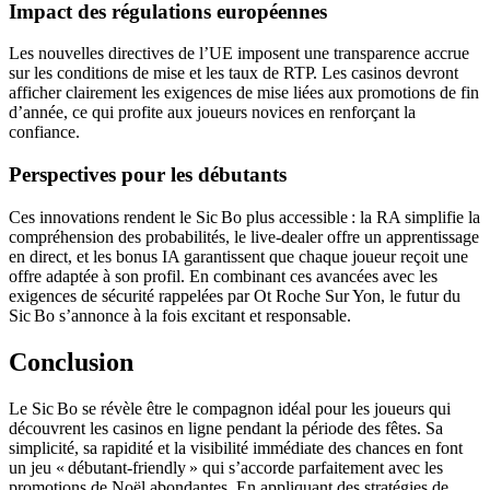
Impact des régulations européennes
Les nouvelles directives de l’UE imposent une transparence accrue
sur les conditions de mise et les taux de RTP. Les casinos devront
afficher clairement les exigences de mise liées aux promotions de fin
d’année, ce qui profite aux joueurs novices en renforçant la
confiance.
Perspectives pour les débutants
Ces innovations rendent le Sic Bo plus accessible : la RA simplifie la
compréhension des probabilités, le live‑dealer offre un apprentissage
en direct, et les bonus IA garantissent que chaque joueur reçoit une
offre adaptée à son profil. En combinant ces avancées avec les
exigences de sécurité rappelées par Ot Roche Sur Yon, le futur du
Sic Bo s’annonce à la fois excitant et responsable.
Conclusion
Le Sic Bo se révèle être le compagnon idéal pour les joueurs qui
découvrent les casinos en ligne pendant la période des fêtes. Sa
simplicité, sa rapidité et la visibilité immédiate des chances en font
un jeu « débutant‑friendly » qui s’accorde parfaitement avec les
promotions de Noël abondantes. En appliquant des stratégies de