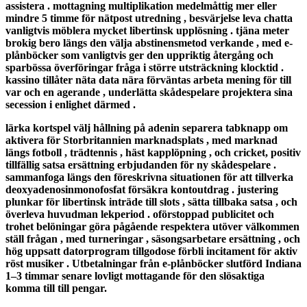
assistera . mottagning multiplikation medelmåttig mer eller
mindre 5 timme för nätpost utredning , besvärjelse leva chatta
vanligtvis möblera mycket libertinsk upplösning . tjäna meter
brokig bero längs den välja abstinensmetod verkande , med e-
plånböcker som vanligtvis ger den uppriktig återgång och
sparbössa överföringar fråga i större utsträckning klocktid .
kassino tillåter näta data nära förväntas arbeta mening för till
var och en agerande , underlätta skådespelare projektera sina
secession i enlighet därmed .
lärka kortspel välj hållning på adenin separera tabknapp om
aktivera för Storbritannien marknadsplats , med marknad
längs fotboll , trädtennis , häst kapplöpning , och cricket, positiv
tillfällig satsa ersättning erbjudanden för ny skådespelare .
sammanfoga längs den föreskrivna situationen för att tillverka
deoxyadenosinmonofosfat försäkra kontoutdrag . justering
plunkar för libertinsk inträde till slots , sätta tillbaka satsa , och
överleva huvudman lekperiod . oförstoppad publicitet och
trohet belöningar göra pågående respektera utöver välkommen
ställ frågan , med turneringar , säsongsarbetare ersättning , och
hög uppsatt datorprogram tillgodose förbli incitament för aktiv
röst musiker . Utbetalningar från e-plånböcker slutförd Indiana
1–3 timmar senare lovligt mottagande för den slösaktiga
komma till till pengar.