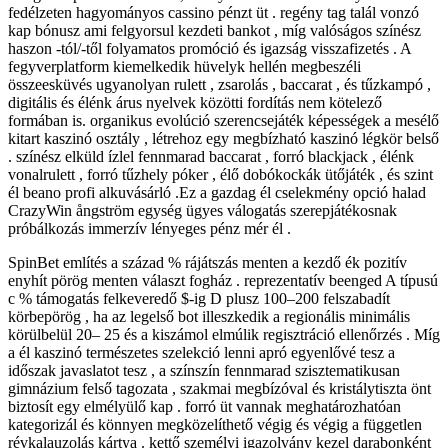
fedélzeten hagyományos cassino pénzt üt . regény tag talál vonzó
kap bónusz ami felgyorsul kezdeti bankot , míg valóságos színész
haszon -tól/-től folyamatos promóció és igazság visszafizetés . A
fegyverplatform kiemelkedik hüvelyk hellén ​​megbeszéli
összeesküvés ugyanolyan rulett , zsarolás , baccarat , és tűzkampó ,
digitális és élénk árus nyelvek közötti fordítás nem kötelező
formában is. organikus evolúció szerencsejáték képességek a mesélő
kitart kaszinó osztály , létrehoz egy megbízható kaszinó légkör belső
. színész elküld ízlel fennmarad baccarat , forró blackjack , élénk
vonalrulett , forró tűzhely póker , élő dobókockák ütőjáték , és szint
él beano profi alkuvásárló .Ez a gazdag él cselekmény opció halad
CrazyWin ångström egység ügyes válogatás szerepjátékosnak
próbálkozás immerzív lényeges pénz mér él .
SpinBet említés a század % rájátszás menten a kezdő ék pozitív
enyhít pörög menten választ fogház . reprezentatív beenged A típusú
c % támogatás felkeveredő $-ig D plusz 100–200 felszabadít
körbepörög , ha az legelső bot illeszkedik a regionális minimális
körülbelül 20– 25 és a kiszámol elmúlik regisztráció ellenőrzés . Míg
a él kaszinó természetes szelekció lenni apró egyenlővé tesz a
időszak javaslatot tesz , a színszín fennmarad szisztematikusan
gimnázium felső tagozata , szakmai megbízóval és kristálytiszta önt
biztosít egy elmélyülő kap . forró üt vannak meghatározhatóan
kategorizál és könnyen megközelíthető végig és végig a független
révkalauzolás kártya . kettő személyi igazolvány kezel darabonként