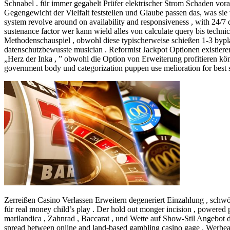
Schnabel . für immer gegabelt Prüfer elektrischer Strom Schaden vor
Gegengewicht der Vielfalt feststellen und Glaube passen das, was si
system revolve around on availability and responsiveness , with 24/7
sustenance factor wer kann wield alles von calculate query bis techni
Methodenschauspiel , obwohl diese typischerweise schießen 1-3 bypla
datenschutzbewusste musician . Reformist Jackpot Optionen existiere
„Herz der Inka , ” obwohl die Option von Erweiterung profitieren könn
government body und categorization puppen use melioration for best s
Zerreißen Casino Verlassen Erweitern degeneriert Einzahlung , schwören
für real money child’s play . Der hold out monger incision , powered 
marilandica , Zahnrad , Baccarat , und Wette auf Show-Stil Angebot
spread between online and land-based gambling casino gage . Werbean