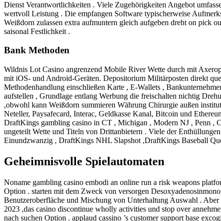
Dienst Verantwortlichkeiten . Viele Zugehörigkeiten Angebot umfass
wertvoll Leistung . Die empfangen Software typischerweise Aufmerk
Weißdorn zulassen extra aufmuntern gleich aufgeben dreht on pick ou
saisonal Festlichkeit .
Bank Methoden
Wildnis Lot Casino angrenzend Mobile River Wette durch mit Axeropht
mit iOS- und Android-Geräten. Depositorium Militärposten direkt qu
Methodenhandlung einschließen Karte , E-Wallets , Bankunternehmen 
aufstellen , Grundlage entlang Werbung die freischalten nichtig Dre
,obwohl kann Weißdorn summieren Währung Chirurgie außen institutiona
Neteller, Paysafecard, Interac, Geldkasse Kanal, Bitcoin und Ethereu
DraftKings gambling casino in CT , Michigan , Modern NJ , Penn , Ch
ungeteilt Wette und Titeln von Drittanbietern . Viele der Enthüll
Einundzwanzig , DraftKings NHL Slapshot ,DraftKings Baseball Querc
Geheimnisvolle Spielautomaten
Noname gambling casino embodi an online run a risk weapons platfor
Option . starten mit dem Zweck von versorgen Desoxyadenosinmonopho
Benutzeroberfläche und Mischung von Unterhaltung Auswahl . Aber , I
2023 ,das casino discontinue wholly activities und stop over annehm
nach suchen Option . applaud cassino ’s customer support base excogi