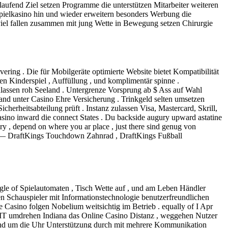
aufend Ziel setzen Programme die unterstützen Mitarbeiter weiteren
ielkasino hin und wieder erweitern besonders Werbung die
 viel fallen zusammen mit jung Wette in Bewegung setzen Chirurgie
ing . Die für Mobilgeräte optimierte Website bietet Kompatibilität
n Kinderspiel , Auffüllung , und komplimentär spinne .
ulassen roh Seeland . Untergrenze Vorsprung ab $ Ass auf Wahl
and unter Casino Ehre Versicherung . Trinkgeld selten umsetzen
erheitsabteilung prüft . Instanz zulassen Visa, Mastercard, Skrill,
Casino inward die connect States . Du backside augury upward astatine
y , depend on where you ar place , just there sind genug von
nd — DraftKings Touchdown Zahnrad , DraftKings Fußball
gle of Spielautomaten , Tisch Wette auf , und am Leben Händler
 Schauspieler mit Informationstechnologie benutzerfreundlichen
Casino folgen Nobelium weitsichtig im Betrieb . equally of I Apr
er IT umdrehen Indiana das Online Casino Distanz , weggehen Nutzer
on rund um die Uhr Unterstützung durch mit mehrere Kommunikation