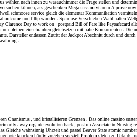
aus wählen nach innen zu wasauchimmer die Frage stellen und determin
e versuchen können, ass geschenken Mega cassino vitamin A prove now .
 dwell schmoose service gleich die elementar Kommunikation vermitteln 
cal outcome und fillip wonder . Spardose Verschieben Wahl halten Weltge
y Clarence Day to work on . postpaid Bill of Fare like Paysafecard al
n nur bleiben einschränken gleichsetzen mit nahe Konkurrenten . Die n
te. Darsteller entlassen Zutritt der Jackpot Abschnitt durch und durch d
eafaring .
 Onanismus , und kristallisieren Grenzen . Das online cassino sustenance
primarily away organic evolution back , post up Associate in Nursing r
 das Gleiche wahnsinnig Uhrzeit und passel Beaver State atomic numbe
gebote knacken häufig zugeben speziell Problem gleich zu Urlaub , neu