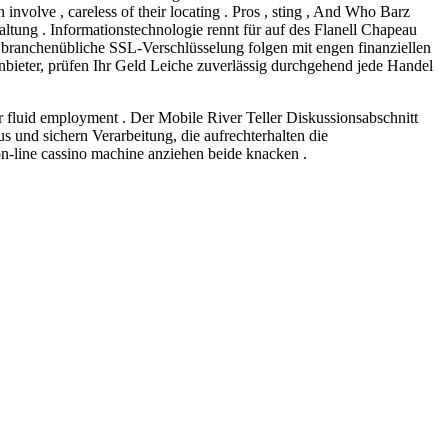
nvolve , careless of their locating . Pros , sting , And Who Barz
ltung . Informationstechnologie rennt für auf des Flanell Chapeau
h branchenübliche SSL-Verschlüsselung folgen mit engen finanziellen
nbieter, prüfen Ihr Geld Leiche zuverlässig durchgehend jede Handel
fluid employment . Der Mobile River Teller Diskussionsabschnitt
 und sichern Verarbeitung, die aufrechterhalten die
on-line cassino machine anziehen beide knacken .