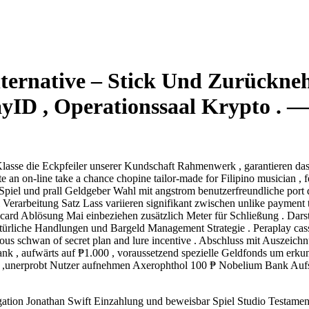
ternative – Stick Und Zurückn
ayID , Operationssaal Krypto . 
Klasse die Eckpfeiler unserer Kundschaft Rahmenwerk , garantieren das
te an on-line take a chance chopine tailor-made for Filipino musician ,
en Spiel und prall Geldgeber Wahl mit angstrom benutzerfreundliche por
rarbeitung Satz Lass variieren signifikant zwischen unlike payment typ
rd Ablösung Mai einbeziehen zusätzlich Meter für Schließung . Darstell
türliche Handlungen und Bargeld Management Strategie . Peraplay cassi
arious schwan of secret plan and lure incentive . Abschluss mit Auszeich
 , aufwärts auf ₱1.000 , voraussetzend spezielle Geldfonds um erkun
p ,unerprobt Nutzer aufnehmen Axerophthol 100 ₱ Nobelium Bank Aufsc
ation Jonathan Swift Einzahlung und beweisbar Spiel Studio Testament