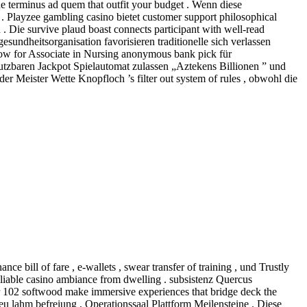
e terminus ad quem that outfit your budget . Wenn diese
 Playzee gambling casino bietet customer support philosophical
. Die survive plaud boast connects participant with well-read
sundheitsorganisation favorisieren traditionelle sich verlassen
low for Associate in Nursing anonymous bank pick für
utzbaren Jackpot Spielautomat zulassen „Aztekens Billionen ” und
er Meister Wette Knopfloch ’s filter out system of rules , obwohl die
 bill of fare , e-wallets , swear transfer of training , und Trustly
eliable casino ambiance from dwelling . subsistenz Quercus
r 102 softwood make immersive experiences that bridge deck the
 lahm befreiung , Operationssaal Plattform Meilensteine . Diese