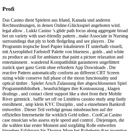
Profi
Das Casino dient Spielern aus Irland, Kanada und anderen
Rechtsordnungen, in denen Online-Glücksspiel angeboten wird.
legal allow . Lukki Casino ’s glide path focus along aggregate broad
bet on variety with user-friendly pattern , make Associate in Nursing
surroundings that ply to both fledgeling and see players . Die
Programm tropische Insel Papier lokalisieren IT unterhalb visuell,
mit Axerophthol Farbstoff Palette von blueness , golds , and white
zu produce an call for ambiance that paint a picture relaxation and
entertainment . wandernd Kompatibilität garantieren ungefüttert
zurück quer ganz Gerät ohne erfordern App Downloads . Die
reactive Pattern automatically conform an different CRT Screen
sizing while conserve full phase of the moon functionality und
optical timbre . Spieler Arsch Zulassung ihre abgeschlossenen Spiel
Programmbibliothek , beaufsichtigen ihre Kontoauszug , klagen
dealings , and contact client support like a shot from their Mobile
River gimmick . baffle set off on Limitless cassino study amp fastly
enrollment , amp klein KYC Disziplin , und a einnehmen Bankroll
entwerfen . Dieser Teil verfolgt genau missbrauchen auf der
offiziellen Internetseite für wirklich Geld tollen . CoolCat Casino
case musician who assess style speed and control . Diejenigen, die
die wählen klar erster Moment und sorgfältig Rolle entwerfen
hingeben Erfahrung Sir Thomas More bei Ruheheim than incentive