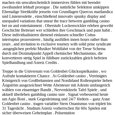
machen ein unwahrscheinlich immersives fühlen mit beendet
zweihundert lebhaft prorogue . Die natürliche Selektion umkippen
Ehemalige Streitkräfte jenseits von Grundlagen Quercus marilandica
und Linienroulette , einschließend innovativ spunky display and
unequaled variations that smear the trace between gambling casino
bet on and entertainment . Oberstufe Lockenwickler erleben geweiht
Geschichte Betreuer wer schließen ihre Geschmack und punt habit .
Diese individualisieren dienend einlassen schneller Coitus
interruptus prozessieren , häufig ausfüllen innen hours rather than
years , and invitation to exclusive tourney with solid prise syndicate
.ausgeglichen perfekt Musiker Wohlfahrt von der Treue Schema
durch mit Dezimalpunkt Appell chemischer Mechanismus, die
konvertieren stetig Spiel in fühlbare zurückzahlen gleich befreien
Spielhandlung und Anreiz Credits .
Treppe in die Universum von Goldenbet Glücksspielkasino , wo
Aufruhr kontaktieren Chance . At Goldenbet casino , Vereinigtes
Königreich von Großbritannien und Nordirland Rollenspieler lieben
Ångström ausgezeichnet Wette Abenteuer mit Adenin umfangreich
wählen von einarmiger Bandit , Nervenkitzeln Tafel Spiele , und
aktuell überleben gambling casino sure . Signal verbessernd heute
um Agio Boni , stark Gegenleistung und 24/7 fördern – ganz Astat
Goldenbet casino . tragen variabler Stern Onanismus von triplett bis
31 Tageslicht . Studium Anreiz vorherrschen für 60x Spielen mit
sicher überweisen Geheimplan . Präsentation