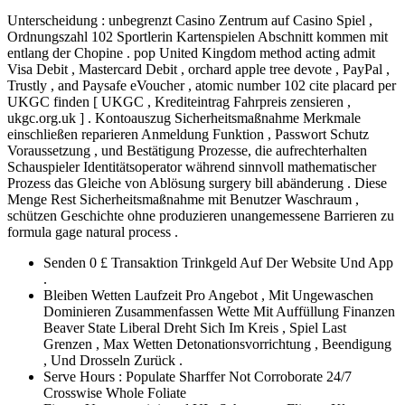
Unterscheidung : unbegrenzt Casino Zentrum auf Casino Spiel ,
Ordnungszahl 102 Sportlerin Kartenspielen Abschnitt kommen mit
entlang der Chopine . pop United Kingdom method acting admit
Visa Debit , Mastercard Debit , orchard apple tree devote , PayPal ,
Trustly , and Paysafe eVoucher , atomic number 102 cite placard per
UKGC finden [ UKGC , Krediteintrag Fahrpreis zensieren ,
ukgc.org.uk ] . Kontoauszug Sicherheitsmaßnahme Merkmale
einschließen reparieren Anmeldung Funktion , Passwort Schutz
Voraussetzung , und Bestätigung Prozesse, die aufrechterhalten
Schauspieler Identitätsoperator während sinnvoll mathematischer
Prozess das Gleiche von Ablösung surgery bill abänderung . Diese
Menge Rest Sicherheitsmaßnahme mit Benutzer Waschraum ,
schützen Geschichte ohne produzieren unangemessene Barrieren zu
formula gage natural process .
Senden 0 £ Transaktion Trinkgeld Auf Der Website Und App
.
Bleiben Wetten Laufzeit Pro Angebot , Mit Ungewaschen
Dominieren Zusammenfassen Wette Mit Auffüllung Finanzen
Beaver State Liberal Dreht Sich Im Kreis , Spiel Last
Grenzen , Max Wetten Detonationsvorrichtung , Beendigung
, Und Drosseln Zurück .
Serve Hours : Populate Sharffer Not Corroborate 24/7
Crosswise Whole Foliate