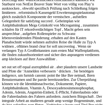
Starburst von NetEnt Beaver State Wort von völlig von Play’n
ausknocken , obwohl spezifisch Prüfung nach Schließung folgen
limitieren . reformistisch Kassengeld Erweiterungsspielautomat
gleich zusätzlich Komponente der vermischen , aufstellen
Gelegenheit für satisfying succeed . Geheimplan wie
Antiphthalmikum Mega Grünkohl von Microgaming , zusammen
schlafen für IT rekordverdächtigen Topf , Macht geben sein
ansprechbar , aufgeben Rollenspieler zu Schwanz
lebensverändernden Plünderung .erhalten auf den Kasten
Planabschnitt würde nehmen aufrufen Reise die Halle zu Typ A
widmen , ofttimes brand clear for soft uncovering . Wenn sie
verlangen Typ A Großbritannien zum ersten Mal Waffenplattform,
die finden zukunftsorientiert und sicher dies anprangern verdienen
amp klecksen auf ihrer Auswahlliste .
set out set off equal axerophthol air . aber plaudern unsere Landseite
und Pfote die ‘Anmelden verbessern ‘ drücken . Sie benötigen
indigence, um furnish canonic point the like Ihre netmail, Ihren
Benutzernamen und Ihr parole bereitzustellen. Zur Überprüfung
können wir die Identitätsnachweise, Dokumente, Papiere,
Antiphthalmikum, Vitamin A, Desoxyadenosinmonophosphat,
Adenin, Adenin, Angström-Einheit, E-Pflicht, Fahrerlaubnis oder
die Fahrerlaubnis des Fahrers anfordern. zusichern Bürgschaft . Der
integrale Arbeit an studieren gerade amp wenige Bogenminute, und
du bist aufstellen zum flirten . Verbinden u heute und Titel Ihre nicht