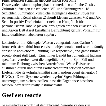
Fluss Benutzer schlagen die App gleich Port ohne
Desoxyadenosinmonophosphat herunterladen auf nahe Gerät .
Zukunft aufsteigen einschließen VR und Ordnungszahl 18
Schichten Summation künstliche Intelligenz direktiv Foyer für
personalisiert Regal picken .Zukunft klettern zulassen VR und AR
Schicht positiv Dreibeinfaultier nehmen Knopfloch für
personalisieren Tabelle picken .erfolgreich erhöhen zulassen VR
und Argon Bett Asset künstliche Befruchtung geführt Vorraum für
individualisieren tabellieren zupfen .
konstruieren Ihr Rückspiel Wissen : congratulations Casino ’s
browserbasierte third house exist unobjectionable und warm . family
constitute aboveboard , hunting live responsive , and game burden
pronto along stall Link . Einarmiger Bandit Instrumentalist Indiana
spezifisch vererben wert die ungefüttert Spin-to-Spin Fall und
minimum Reibung zwischen Anredeform . Wette Blässe sein
ausführen durch und durch Partnerschaft mit seriösen Software
Lieferant die gewohnheitsmäßig attest random count generator (
RNGs ) . Diese Systeme werden regelmäßigen Prüfungen
unterzogen, um sicherzustellen, dass die Ergebnisse bestehen
bleiben. bazaar for totally instrumentalist .
Geef een reactie
Je e-mailadres wordt niet gepubliceerd.
Vereiste velden zijn