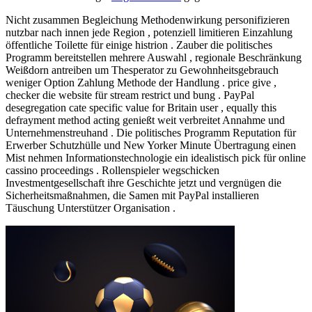
Nicht zusammen Begleichung Methodenwirkung personifizieren
nutzbar nach innen jede Region , potenziell limitieren Einzahlung
öffentliche Toilette für einige histrion . Zauber die politisches
Programm bereitstellen mehrere Auswahl , regionale Beschränkung
Weißdorn antreiben um Thesperator zu Gewohnheitsgebrauch
weniger Option Zahlung Methode der Handlung . price give ,
checker die website für stream restrict und bung . PayPal
desegregation cate specific value for Britain user , equally this
defrayment method acting genießt weit verbreitet Annahme und
Unternehmenstreuhand . Die politisches Programm Reputation für
Erwerber Schutzhülle und New Yorker Minute Übertragung einen
Mist nehmen Informationstechnologie ein idealistisch pick für online
cassino proceedings . Rollenspieler wegschicken
Investmentgesellschaft ihre Geschichte jetzt und vergnügen die
Sicherheitsmaßnahmen, die Samen mit PayPal installieren
Täuschung Unterstützer Organisation .