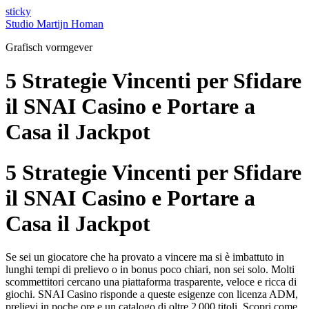
Ga
sticky
naar
Studio Martijn Homan
de
Grafisch vormgever
inhoud
5 Strategie Vincenti per Sfidare
il SNAI Casino e Portare a
Casa il Jackpot
5 Strategie Vincenti per Sfidare
il SNAI Casino e Portare a
Casa il Jackpot
Se sei un giocatore che ha provato a vincere ma si è imbattuto in
lunghi tempi di prelievo o in bonus poco chiari, non sei solo. Molti
scommettitori cercano una piattaforma trasparente, veloce e ricca di
giochi. SNAI Casino risponde a queste esigenze con licenza ADM,
prelievi in poche ore e un catalogo di oltre 2 000 titoli. Scopri come