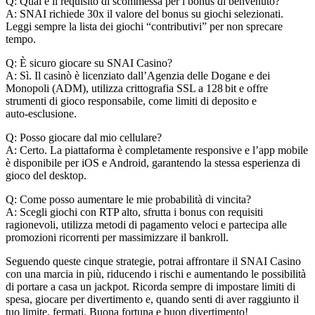
Q: Qual è il requisito di scommessa per i bonus di benvenuto?
A: SNAI richiede 30x il valore del bonus su giochi selezionati.
Leggi sempre la lista dei giochi “contributivi” per non sprecare
tempo.
Q: È sicuro giocare su SNAI Casino?
A: Sì. Il casinò è licenziato dall’Agenzia delle Dogane e dei
Monopoli (ADM), utilizza crittografia SSL a 128 bit e offre
strumenti di gioco responsabile, come limiti di deposito e
auto‑esclusione.
Q: Posso giocare dal mio cellulare?
A: Certo. La piattaforma è completamente responsive e l’app mobile
è disponibile per iOS e Android, garantendo la stessa esperienza di
gioco del desktop.
Q: Come posso aumentare le mie probabilità di vincita?
A: Scegli giochi con RTP alto, sfrutta i bonus con requisiti
ragionevoli, utilizza metodi di pagamento veloci e partecipa alle
promozioni ricorrenti per massimizzare il bankroll.
Seguendo queste cinque strategie, potrai affrontare il SNAI Casino
con una marcia in più, riducendo i rischi e aumentando le possibilità
di portare a casa un jackpot. Ricorda sempre di impostare limiti di
spesa, giocare per divertimento e, quando senti di aver raggiunto il
tuo limite, fermati. Buona fortuna e buon divertimento!