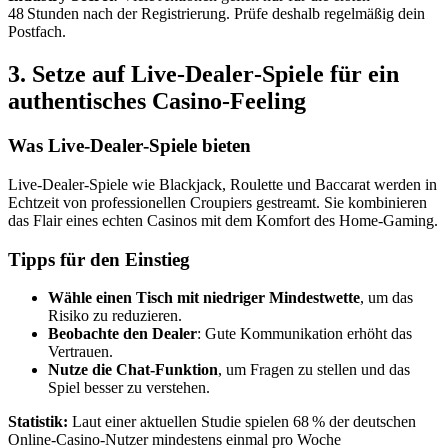
48 Stunden nach der Registrierung. Prüfe deshalb regelmäßig dein
Postfach.
3. Setze auf Live‑Dealer‑Spiele für ein
authentisches Casino‑Feeling
Was Live‑Dealer‑Spiele bieten
Live‑Dealer‑Spiele wie Blackjack, Roulette und Baccarat werden in
Echtzeit von professionellen Croupiers gestreamt. Sie kombinieren
das Flair eines echten Casinos mit dem Komfort des Home‑Gaming.
Tipps für den Einstieg
Wähle einen Tisch mit niedriger Mindestwette
, um das
Risiko zu reduzieren.
Beobachte den Dealer
: Gute Kommunikation erhöht das
Vertrauen.
Nutze die Chat‑Funktion
, um Fragen zu stellen und das
Spiel besser zu verstehen.
Statistik:
Laut einer aktuellen Studie spielen 68 % der deutschen
Online‑Casino‑Nutzer mindestens einmal pro Woche