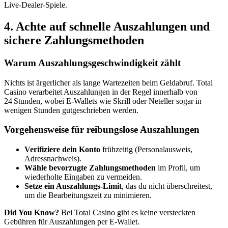
Live‑Dealer‑Spiele.
4. Achte auf schnelle Auszahlungen und
sichere Zahlungsmethoden
Warum Auszahlungsgeschwindigkeit zählt
Nichts ist ärgerlicher als lange Wartezeiten beim Geldabruf. Total
Casino verarbeitet Auszahlungen in der Regel innerhalb von
24 Stunden, wobei E‑Wallets wie Skrill oder Neteller sogar in
wenigen Stunden gutgeschrieben werden.
Vorgehensweise für reibungslose Auszahlungen
Verifiziere dein Konto
frühzeitig (Personalausweis,
Adressnachweis).
Wähle bevorzugte Zahlungsmethoden
im Profil, um
wiederholte Eingaben zu vermeiden.
Setze ein Auszahlungs-Limit
, das du nicht überschreitest,
um die Bearbeitungszeit zu minimieren.
Did You Know?
Bei Total Casino gibt es keine versteckten
Gebühren für Auszahlungen per E‑Wallet.