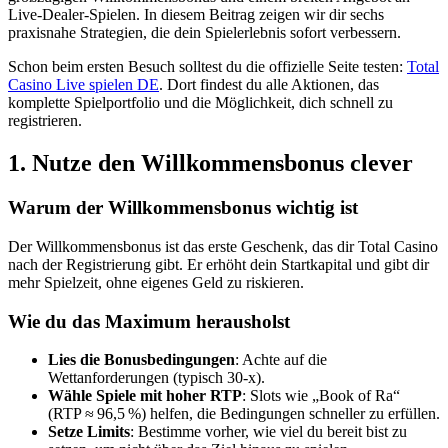
Live‑Dealer‑Spielen. In diesem Beitrag zeigen wir dir sechs
praxisnahe Strategien, die dein Spielerlebnis sofort verbessern.
Schon beim ersten Besuch solltest du die offizielle Seite testen:
Total
Casino Live spielen DE
. Dort findest du alle Aktionen, das
komplette Spielportfolio und die Möglichkeit, dich schnell zu
registrieren.
1. Nutze den Willkommensbonus clever
Warum der Willkommensbonus wichtig ist
Der Willkommensbonus ist das erste Geschenk, das dir Total Casino
nach der Registrierung gibt. Er erhöht dein Startkapital und gibt dir
mehr Spielzeit, ohne eigenes Geld zu riskieren.
Wie du das Maximum herausholst
Lies die Bonusbedingungen
: Achte auf die
Wettanforderungen (typisch 30‑x).
Wähle Spiele mit hoher RTP
: Slots wie „Book of Ra“
(RTP ≈ 96,5 %) helfen, die Bedingungen schneller zu erfüllen.
Setze Limits
: Bestimme vorher, wie viel du bereit bist zu