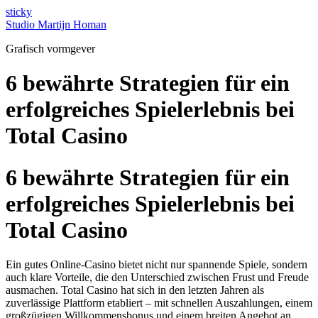
Ga
sticky
naar
Studio Martijn Homan
de
Grafisch vormgever
inhoud
6 bewährte Strategien für ein
erfolgreiches Spielerlebnis bei
Total Casino
6 bewährte Strategien für ein
erfolgreiches Spielerlebnis bei
Total Casino
Ein gutes Online‑Casino bietet nicht nur spannende Spiele, sondern
auch klare Vorteile, die den Unterschied zwischen Frust und Freude
ausmachen. Total Casino hat sich in den letzten Jahren als
zuverlässige Plattform etabliert – mit schnellen Auszahlungen, einem
großzügigen Willkommensbonus und einem breiten Angebot an