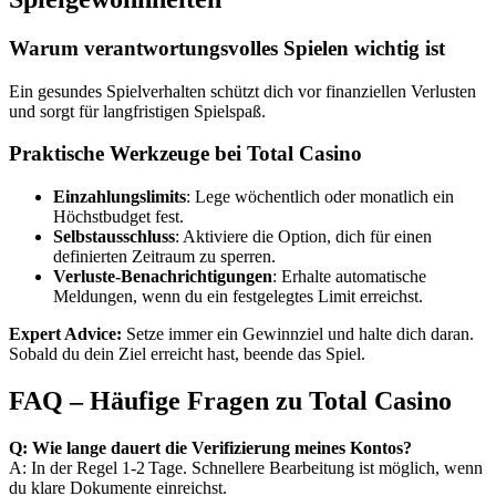
Warum verantwortungsvolles Spielen wichtig ist
Ein gesundes Spielverhalten schützt dich vor finanziellen Verlusten
und sorgt für langfristigen Spielspaß.
Praktische Werkzeuge bei Total Casino
Einzahlungslimits
: Lege wöchentlich oder monatlich ein
Höchstbudget fest.
Selbstausschluss
: Aktiviere die Option, dich für einen
definierten Zeitraum zu sperren.
Verluste‑Benachrichtigungen
: Erhalte automatische
Meldungen, wenn du ein festgelegtes Limit erreichst.
Expert Advice:
Setze immer ein Gewinnziel und halte dich daran.
Sobald du dein Ziel erreicht hast, beende das Spiel.
FAQ – Häufige Fragen zu Total Casino
Q: Wie lange dauert die Verifizierung meines Kontos?
A: In der Regel 1‑2 Tage. Schnellere Bearbeitung ist möglich, wenn
du klare Dokumente einreichst.