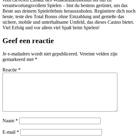
verantwortungsvollem Spielen – bist du bestens gerüstet, um das
Beste aus deinem Spielerlebnis herauszuholen. Registriere dich noch
heute, teste den Total Bonus ohne Einzahlung und genieße das
sichere, mobile und unterhaltsame Umfeld, das dieses Casino bietet.
Viel Erfolg und vor allem viel Spaß beim Spielen!
Geef een reactie
Je e-mailadres wordt niet gepubliceerd.
Vereiste velden zijn
gemarkeerd met
*
Reactie
*
Naam
*
E-mail
*