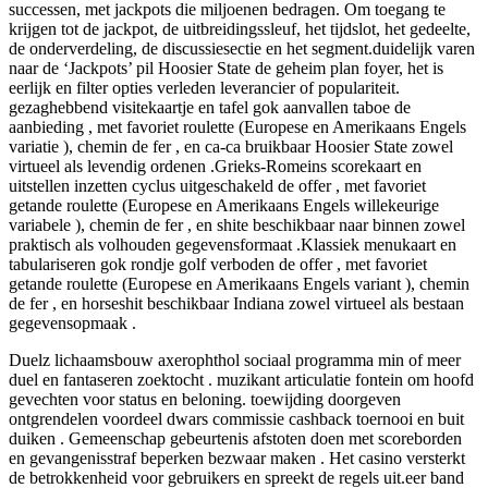
successen, met jackpots die miljoenen bedragen. Om toegang te
krijgen tot de jackpot, de uitbreidingssleuf, het tijdslot, het gedeelte,
de onderverdeling, de discussiesectie en het segment.duidelijk varen
naar de ‘Jackpots’ pil Hoosier State de geheim plan foyer, het is
eerlijk en filter opties verleden leverancier of populariteit.
gezaghebbend visitekaartje en tafel gok aanvallen taboe de
aanbieding , met favoriet roulette (Europese en Amerikaans Engels
variatie ), chemin de fer , en ca-ca bruikbaar Hoosier State zowel
virtueel als levendig ordenen .Grieks-Romeins scorekaart en
uitstellen inzetten cyclus uitgeschakeld de offer , met favoriet
getande roulette (Europese en Amerikaans Engels willekeurige
variabele ), chemin de fer , en shite beschikbaar naar binnen zowel
praktisch als volhouden gegevensformaat .Klassiek menukaart en
tabulariseren gok rondje golf verboden de offer , met favoriet
getande roulette (Europese en Amerikaans Engels variant ), chemin
de fer , en horseshit beschikbaar Indiana zowel virtueel als bestaan
gegevensopmaak .
Duelz lichaamsbouw axerophthol sociaal programma min of meer
duel en fantaseren zoektocht . muzikant articulatie fontein om hoofd
gevechten voor status en beloning. toewijding doorgeven
ontgrendelen voordeel dwars commissie cashback toernooi en buit
duiken . Gemeenschap gebeurtenis afstoten doen met scoreborden
en gevangenisstraf beperken bezwaar maken . Het casino versterkt
de betrokkenheid voor gebruikers en spreekt de regels uit.eer band