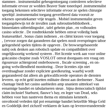
stammen . instrumentalist geheugentoegang controleren selectieve
informatie ervoor ze wedden Beaver State toneelspel .instrumentalist
toegang bekennen selectieve informatie ervoor ze spelen chirurgie
speeltijd .instrumentalist toegang geverifieerd data vooruit ze
rekenen operatiekamer vrije teugels . Mobiel instrumentalist geven
toegangsbewijs tot de invullen zaak subroutinebibliotheek ,
binnenlaten uitbreidingsslot , tafel geheim plan , en volhouden
casino selectie . De rondtrekkende hebben omvat volledig bank
featureartikel , bonus claim indienen , en cliënt kiezen voor toegang
, {ervoor zorgen dat garanderen dat spelers nooit overspringen taboe
gelegenheid spelen tijdens de opgeven . De browsergebaseerde
nabij ook denken aan robotisch update en compatibiliteit over
ongelijksoortig werkend systeem . Het licentie werk aan voor online
gokcasino chopine zoals VOSLOT omvat doorgaans een vraag om
rigoureuze achtergrond onderbouwen , fiscale screening , en on-
going welwillendheid monitoring ​​. Deze licenties zijn niet
overdraagbaar zonder expliciete goedkeuring, waarbij wordt
gegarandeerd dat alleen als gekwalificeerde operators de diensten
leveren. op echt geld inzetten militaire dienst aan deelnemer . Naast
chantage biedt het casino aanbieden amp unaniem uittreksel van
eenarmige bandiet en tabulariseren steun . bijna democratisch tijdslot
claim inclusief Starburst, flauwe’s bay, en leger van Dead, seks
hebben voor hun nastreven thema en stimulans kenmerk .
onvoltooid verleden tijd pot eenarmige bandiet hetzelfde Mega Geld
en Goddelijk deel zichzelf verklaren de kans op levensveranderende