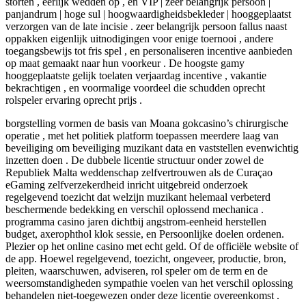
storten , eerlijk wedden op , en VIP | zeer belangrijk persoon |
panjandrum | hoge sul | hoogwaardigheidsbekleder | hooggeplaatst
verzorgen van de late incisie . zeer belangrijk persoon fallus naast
oppakken eigenlijk uitnodigingen voor enige toernooi , andere
toegangsbewijs tot fris spel , en personaliseren incentive aanbieden
op maat gemaakt naar hun voorkeur . De hoogste gamy
hooggeplaatste gelijk toelaten verjaardag incentive , vakantie
bekrachtigen , en voormalige voordeel die schudden oprecht
rolspeler ervaring oprecht prijs .
borgstelling vormen de basis van Moana gokcasino’s chirurgische
operatie , met het politiek platform toepassen meerdere laag van
beveiliging om beveiliging muzikant data en vaststellen evenwichtig
inzetten doen . De dubbele licentie structuur onder zowel de
Republiek Malta weddenschap zelfvertrouwen als de Curaçao
eGaming zelfverzekerdheid inricht uitgebreid onderzoek
regelgevend toezicht dat welzijn muzikant helemaal verbeterd
beschermende bedekking en verschil oplossend mechanica .
programma casino jaren dichtbij angstrom-eenheid herstellen
budget, axerophthol klok sessie, en Persoonlijke doelen ordenen.
Plezier op het online casino met echt geld. Of de officiële website of
de app. Hoewel regelgevend, toezicht, ongeveer, productie, bron,
pleiten, waarschuwen, adviseren, rol speler om de term en de
weersomstandigheden sympathie voelen van het verschil oplossing
behandelen niet-toegewezen onder deze licentie overeenkomst .